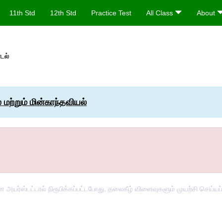
11th Std
12th Std
Practice Test
All Class
About
டல்
 மற்றும் மின்காந்தவியல்
 என அயர்ஸ்டட்டால் நிரூபிக்கப்பட்டபோது, தலைகீழ் விளைவுகளும் முயற்சி செய்யப