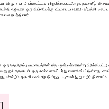
ுவாகிறது
என
அயர்ஸ்டட்டால்
நிரூபிக்கப்பட்டபோது
,
தலைகீழ்
விளைவ
கடத்தி
வழியாக
ஒரு
மின்னியக்கு
விசையை
(
e.m.f)
உற்பத்தி
செய்ய
ைகளை
நடத்தினார்
.
ள்
ஒரு
தேனிரும்பு
வளையத்தின்
மீது
(
ஒன்றுக்கொன்று
பிரிக்கப்பட்ட
)
லதுபுறச்
சுருளுடன்
ஒரு
கால்வனாமீட்டர்
இணைக்கப்பட்டுள்ளது
.
சா
து
,
மீண்டும்
ஒரு
விலகல்
ஏற்படுகிறது
.
ஆனால்
இது
எதிர்
திசையில்