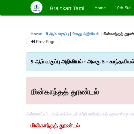
Brainkart Tamil
Home
10th Std
|
|
|
மின்காந்தத் தூண்
Home
9 ஆம் வகுப்பு
9வது அறிவியல்
Prev Page
9 ஆம் வகுப்பு அறிவியல் : அலகு 5 : காந்தவியல்
மின்காந்தத் தூண்டல்
மின்னோட்டம் பாயும் கம்பியைச் சுற்றி காந்தப்புலம் உருவாகிறது
மின்காந்தத்
தூண்டல்