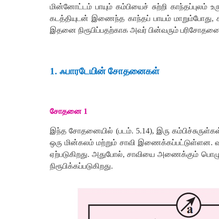
மின்னோட்டம்
பாயும்
கம்பியைச்
சுற்றி
காந்தப்புலம்
உர
கடத்தியுடன்
இணைந்த
காந்தப்
பாயம்
மாறும்போது
,
இதனை
நிரூபிப்பதற்காக
அவர்
பின்வரும்
பரிசோதன
1.
ஃபாரடேயின்
சோதனைகள்
சோதனை
1
இந்த
சோதனையில்
(
படம்
.
5.14),
இரு
கம்பிச்சுருள்க
ஒரு
மின்கலம்
மற்றும்
சாவி
இணைக்கப்பட்டுள்ளன
.
வ
ஏற்படுகிறது
.
அதுபோல்
,
சாவியை
அணைக்கும்
பொழு
நிரூபிக்கப்படுகிறது
.