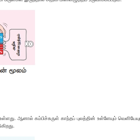
உள்ளது
.
ஆனால்
கம்பிச்சுருள்
காந்தப்
புலத்தின்
உள்ளேயும்
வெளியேயு
ுகிறது
.