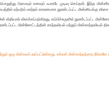
பொறுத்து
அமையும்
எனவும்
ஃபாரடே
முடிவு
செய்தார்
.
இந்த
மின்னி
ாயத்தில்
ஏற்படும்
மாற்றம்
காரணமாக
தூண்டப்பட்ட
மின்னியக்கு
விசை
ின்
விதியால்
விளக்கப்படுகிறது
,
கம்பிச்சுருளில்
தூண்டப்பட்ட
மின்னோ
ூண்டப்பட்ட
மின்னோட்டத்தின்
காந்தவியல்
மற்றும்
மின்காந்தவியல்
தி
ற்றும்
ஒரு
மின்கலம்
தரப்பட்டுள்ளது
.
உங்கள்
மின்காந்தத்தை
நீங்களே