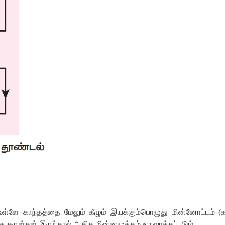
உள்ளே
காந்தத்தை
மேலும்
கீழும்
இயக்கும்பொழுது
மின்னோட்டம்
(
க
க
சுருள்கள்
இருந்தால்
அதிக
மின்னழுத்தம்
உருவாக்கப்படும்
.