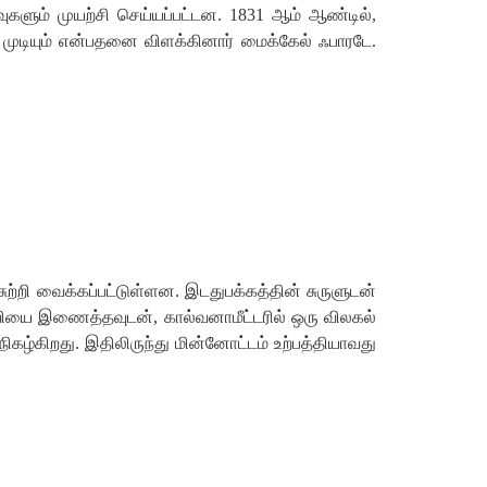
ுகளும்
முயற்சி
செய்யப்பட்டன
.
1831
ஆம்
ஆண்டில்
,
முடியும்
என்பதனை
விளக்கினார்
மைக்கேல்
ஃபாரடே
.
சுற்றி
வைக்கப்பட்டுள்ளன
.
இடதுபக்கத்தின்
சுருளுடன்
வியை
இணைத்தவுடன்
,
கால்வனாமீட்டரில்
ஒரு
விலகல்
நிகழ்கிறது
.
இதிலிருந்து
மின்னோட்டம்
உற்பத்தியாவது