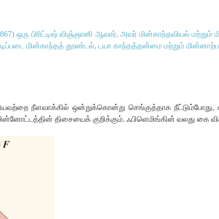
1867)
ஒரு
பிரிட்டிஷ்
விஞ்ஞானி
ஆவார்
,
அவர்
மின்காந்தவியல்
மற்றும்
ம
டிப்படை
மின்காந்தத்
தூண்டல்
,
டயா
காந்தத்தன்மை
மற்றும்
மின்னாற்பக
ியவற்றை
நீளவாக்கில்
ஒன்றுக்கொன்று
செங்குத்தாக
நீட்டும்போது
,
ின்னோட்டத்தின்
திசையைக்
குறிக்கும்
.
ஃபிளெமிங்கின்
வலது
கை
வி