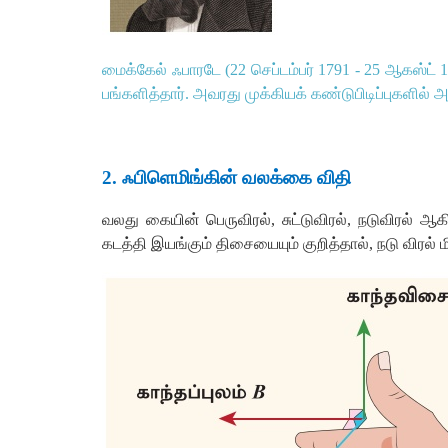
மைக்கேல்
ஃபாரடே
(
22
செப்டம்பர்
1791 - 25
ஆகஸ்ட்
பங்களித்தார்
.
அவரது
முக்கியக்
கண்டுபிடிப்புகளில்
அ
2.
ஃபிளெமிங்கின்
வலக்கை
விதி
வலது
கையின்
பெருவிரல்
,
சுட்டுவிரல்
,
நடுவிரல்
ஆக
கடத்தி
இயங்கும்
திசையையும்
குறித்தால்
,
நடு
விரல்
ம