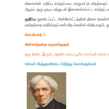
விசையின்
மதிப்பு
காந்தப்பாய
மாறுபாட்டு
வீதத்தைப்
ஆகும்
.
ஒரு
மூடிய
சுற்றுடன்
இணைக்கப்பட்ட
காந்தப்
ப
குறிப்பு
:
தூண்டப்பட்ட
மின்னோட்டத்தின்
திசை
லென்ஸ
மாற்றத்தை
எதிர்க்கும்
என்பதே
லென்ஸ்
விதியாகும்
.
த
செயல்பாடு
3
மின்காந்ததை
உருவாக்குதல்
ஒரு
நீண்ட
இரும்பு
ஆணி
,
காப்பு
பூசிய
செம்புக்
கம்பி
ம
உங்கள்
விஞ்ஞானியை
அறிந்து
கொள்ளுங்கள்