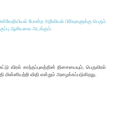
ின்வேதியியல்
போன்ற
அறிவியல்
பிரிவுகளுக்கு
பெரும்
ுப்பு
ஆகியவை
அடங்கும்
.
சுட்டு
விரல்
காந்தப்புலத்தின்
திசையையும்
,
பெருவிரல்
தி
மின்னியற்றி
விதி
என்றும்
அழைக்கப்படுகிறது
.