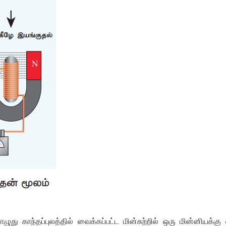
ொழுது
காந்தப்புலத்தில்
வைக்கப்பட்ட
மின்சுற்றில்
ஒரு
மின்னியக்கு