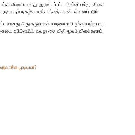
யக்கு
விசையானது
தூண்டப்பட்ட
மின்னியக்கு
விசை
உருவாகும்
நிகழ்வு
மின்காந்தத்
தூண்டல்
எனப்படும்
.
ட்டமானது
அது
உருவாகக்
காரணமாயிருந்த
காந்தபாய
சையை
ஃபிளெமிங்
வலது
கை
விதி
மூலம்
விளக்கலாம்
.
உருவாக்க
முடியுமா
?