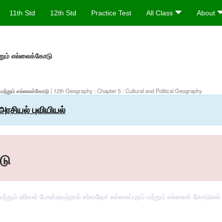
11th Std
12th Std
Practice Test
All Class
About
ற்றும் எல்லைக்கோடு
் மற்றும் எல்லைக்கோடு
| 12th Geography : Chapter 5 : Cultural and Political Geography
 அரசியல் புவியியல்
டு
றும் ஏரிகள் போன்றவற்றால் சர்வதேச எல்லைப்புறம் மற்றும் எல்லைக் கோடுகள் ப