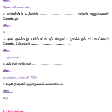
இ
)
கிராஃபைட்
ஈ
)
வாயு
கார்பன்
விடை
:
இ
)
கிராஃபைட்
6.
நெகிழி
மாசுபாட்டைத்
தடுக்கும்
நடை
முறைகள்
……………
சட்டம்
1988-
ன்
கீழ்
வருகின்றன
.
அ
)
வனத்துறை
ஆ
)
வனவிலங்கு
இ
)
சுற்றுச்சூழல்
ஈ
)
மனித
உரிமைகள்
விடை
:
இ
)
சுற்றுச்
சூழல்