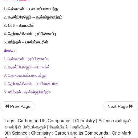
II.
கோடிட்ட
இடங்களை
நிரப்புக
.
1. …………………..
என்பவர்
கார்பனுக்குப்
பெயரிட்டவர்
ஆவார்
.
விடை
:
ஆண்டனி
லவாய்சியர்
2.
பக்மின்ஸ்டர்
ஃபுல்லரின்
…………………………….
கார்பன்
கொண்டது
.
விடை
:
60
3.
ஒரே
மூலக்கூறு
வாய்ப்பாட்டையும்
,
வேறுபட்ட
மூலக்கூறுக்
க
கொண்ட
சேர்மங்கள்
……………………………….
Prev Page
Next Page
விடை
:
Tags : Carbon and its Compounds | Chemistry | Science கார்பனும்
மாற்றியங்கள்
அவற்றின் சேர்மங்களும் | வேதியியல் | அறிவியல்.
9th Science : Chemistry : Carbon and its Compounds : One Mark
4.
சல்பரின்
கார்ப்பான்
………………………….