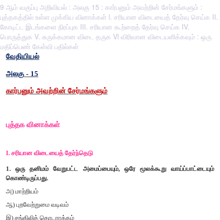
9 ஆம் வகுப்பு அறிவியல் : அலகு 15 : கார்பனும் அவற்றின் சேர்மங்களும் :
புத்தகத்தில் உள்ள முக்கிய வினாக்கள் l. சரியான விடையைத் தேர்வு செய்க II.
கோடிட்ட இடங்களை நிரப்புக III. சரியான கூற்றைத் தேர்வு செய்க IV.
பொருத்துக V. சுருக்கமான விடை தருக Vl விரிவான விடையளிக்கவும் : ஒரு
மதிப்பெண் கேள்வி பதில்கள்
வேதியியல்
அலகு
- 15
கார்பனும்
அவற்றின்
சேர்மங்களும்
புத்தக
வினாக்கள்