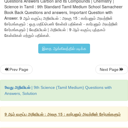
Questions Answers Carbon and its Compounds | Chemistry |
விடை
:
Science in Tamil : 9th Standard Tamil Medium School Samacheer
Book Back Questions and answers, Important Question with
கார்பன்டைசல்பைடு
(CS2)
Answer. 9 ஆம் வகுப்பு அறிவியல் : அலகு 15 : கார்பனும் அவற்றின்
சேர்மங்களும் : ஒரு மதிப்பெண் கேள்வி பதில்கள் - கார்பனும் அவற்றின்
5.
நெகிழி
ரெசின்
குறியீடுகளின்
எண்ணிக்கை
……………………
சேர்மங்களும் | வேதியியல் | அறிவியல் : 9 ஆம் வகுப்பு புத்தகம்
விடை
:
கேள்விகள் மற்றும் பதில்கள்.
ஏழு
இதை ஆங்கிலத்தில் படிக்க
III.
பொருத்துக
.
Prev Page
Next Page
1.
அல்கைன்
--
பளபளப்பான
பந்து
2.
ஆண்ட்ரேஜெம்
--
ஆக்ஸிஜனேற்றம்
9வது அறிவியல்
| 9th Science (Tamil Medium) Questions with
3. C60 --
கிராஃபீன்
Answers, Solution
4.
தெர்மாக்கோல்
-
முப்பிணைப்பு
5.
எரித்தல்
--
பாலிஸ்டைரின்
9 ஆம் வகுப்பு அறிவியல் : அலகு 15 : கார்பனும் அவற்றின் சேர்மங்களும்
விடை
: