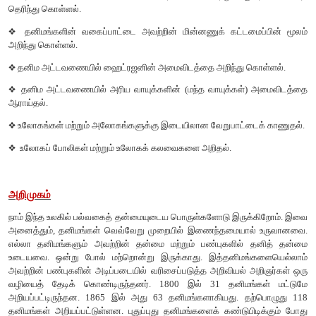
கற்றல்
நோக்கங்கள்
இப்பாடத்தினைக்
கற்றபின்
பிறகு
மாணவர்கள்
பெறும்
திறன்களாவ
❖
ஆரம்பக்
காலங்களில்
இருந்த
தனிமங்களின்
வகைப்பாட்டினை
அ
❖
தனிம
அட்டவணையின்
கொள்கை
,
நன்மைகள்
மற்றும்
க
தெரிந்து
கொள்ளல்
.
❖
தனிமங்களின்
வகைப்பாட்டை
அவற்றின்
மின்னணுக்
கட்டம
அறிந்து
கொள்ளல்
.
❖
தனிம
அட்டவணையில்
ஹைட்ரஜனின்
அமைவிடத்தை
அறிந்து
க
❖
தனிம
அட்டவணையில்
அரிய
வாயுக்களின்
(
மந்த
வாயுக்கள்
)
ஆராய்தல்
.
❖
உலோகங்கள்
மற்றும்
அலோகங்களுக்கு
இடையிலான
வேறுபாட்ட