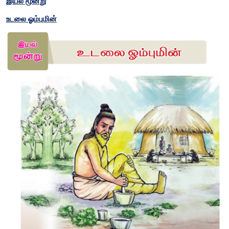
இயல் மூன்று
உடலை ஓம்புமின்