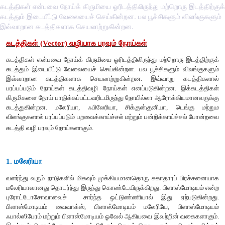
கடத்திகள் என்பவை நோய்க் கிருமியை ஓரிடத்திலிருந்து மற்றொரு இடத்திற்குக்
கடத்தும் இடையீட்டு வேலையைச் செய்கின்றன. பல பூச்சிகளும் விலங்குகளும்
இவ்வாறான கடத்திகளாக செயலாற்றுகின்றன.
கடத்திகள்
(
Vector)
வழியாக
பரவும்
நோய்கள்
கடத்திகள்
என்பவை
நோய்க்
கிருமியை
ஓரிடத்திலிருந்து
மற்றொர
கடத்தும்
இடையீட்டு
வேலையைச்
செய்கின்றன
.
பல
பூச்சிகளும்
இவ்வாறான
கடத்திகளாக
செயலாற்றுகின்றன
.
இவ்வாறு
பரப்பப்படும்
நோய்கள்
கடத்திவழி
நோய்கள்
எனப்படுகின்றன
கிருமிகளை
நோய்
பாதிக்கப்பட்டவரிடமிருந்து
நோயில்லா
ஆரோக்கி
கடத்துகின்றன
.
மலேரியா
,
ஃபிலேரியா
,
சிக்குன்குனியா
,
ட
விலங்குகளால்
பரப்பப்படும்
பறவைக்காய்ச்சல்
மற்றும்
பன்றிக்காய்ச்
கடத்தி
வழி
பரவும்
நோய்களாகும்
.