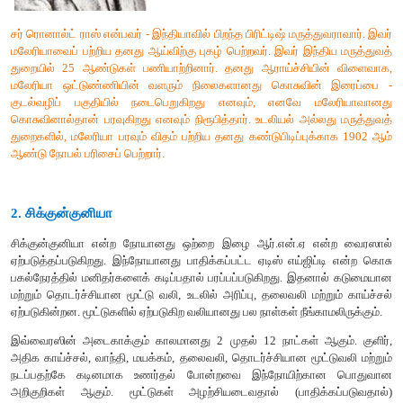
தலைவலி
,
மயக்கம்
,
உடல்தசை
வலி
,
குளிர்
மற்றும்
நடுக்கம்
,
அதை
கடும்
காய்ச்சல்
(
வெப்பம்
அதிகரித்தல்
)
போன்ற
அறிகுறிகள
அதிகமான
வியர்வை
ஏற்படுவதைத்
தொடர்ந்து
காய்ச்சல்
குறைகி
மாத்திரைகளின்
பயன்பாடு
மலேரியா
ஒட்டுண்ணிகளைக்
கொல்கிற
அறிவியலறிஞரை
அறிந்துகொள்வோம்
சர்
ரொனால்ட்
ராஸ்
என்பவர்
-
இந்தியாவில்
பிறந்த
பிரிட்டிஷ்
மருத்த
மலேரியாவைப்
பற்றிய
தனது
ஆய்விற்கு
புகழ்
பெற்றவர்
.
இவர்
இந்
துறையில்
25
ஆண்டுகள்
பணியாற்றினார்
.
தனது
ஆராய்ச்சியி