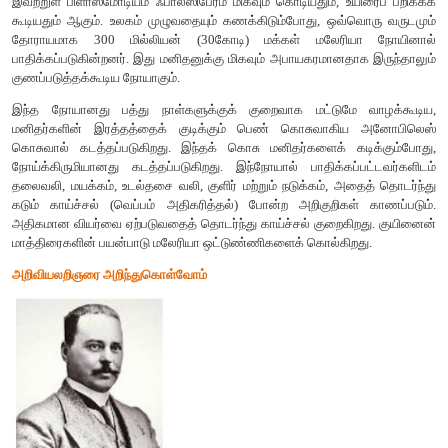
1.
மலேரியா
வளர்ந்து
வரும்
நாடுகளில்
மிகவும்
முக்கியமானதொரு
சுகாதாரப்
மலேரியாவானது
தொடர்ந்து
இருந்து
கொண்டேயிருக்கிறது
.
பிளாஸ
புரோட்டோசோவாவைச்
சார்ந்த
ஒட்டுண்ணியால்
இது
பிளாஸ்மோடியம்
வைவாக்ஸ்
,
பிளாஸ்மோடியம்
மலேரியே
,
ஃபால்ஸிபேரம்
மற்றும்
பிளாஸ்மோடியம்
ஓவேல்
ஆகியவை
இவற்றின்
இவற்றுள்
பிளாஸ்மோடியம்
ஃபால்ஸிபேரம்
மிகவும்
கொடியதும்
,
உய
கூடியதும்
ஆகும்
.
உலகம்
முழுவதையும்
கணக்கிடும்போது
,
ஒவ்வ
தோராயமாக
300
மில்லியன்
(
30
கோடி
)
மக்கள்
மலேரிய
பாதிக்கப்படுகின்றனர்
.
இது
மனிதனுக்கு
மிகவும்
அபாயகரமானத
குணப்படுத்தக்கூடிய
நோயாகும்
.
இந்த
நோயானது
பத்து
நாள்களுக்குக்
குறைவாக
மட்டுமே
மனிதர்களின்
இரத்தத்தைக்
குடிக்கும்
பெண்
கொசுவாகிய
கொசுவால்
கடத்தப்படுகிறது
.
இந்தக்
கொசு
மனிதர்களைக்
நோய்க்கிருமியானது
கடத்தப்படுகிறது
.
இந்நோயால்
பாதிக்கப