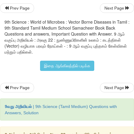
பருவகாலத்திற்குப்
பிறகு
டெங்கு
அதிகமாகப்
பரவுவது
ஏன்
?
Prev Page
Next Page
9th Science : World of Microbes : Vector Borne Diseases in Tamil :
9th Standard Tamil Medium School Samacheer Book Back
4
.
ஃபிலேரியா
(
Filaria)
Questions and answers, Important Question with Answer. 9 ஆம்
வகுப்பு அறிவியல் : அலகு 22 : நுண்ணுயிரிகளின் உலகம் : கடத்திகள்
இந்தியாவில்
ஃபிலேரியா
ஒரு
முக்கியமான
ஆரோக்கியம்
சார்ந்த
பி
(Vector) வழியாக பரவும் நோய்கள் - : 9 ஆம் வகுப்பு புத்தகம் கேள்விகள்
இந்த
நோய்
நூல்போன்ற
புழுவாகிய
(
நெமடோடுகள்
)
உச்சரேரியா
பா
மற்றும் பதில்கள்.
புழுவினால்
ஏற்படுகின்றது
.
முதிர்ச்சியடைந்த
இப்புழுக்கள்
,
பொது
நிணநீர்
மண்டலத்தில்
காணப்படுகின்றன
.
கியூளக்ஸ்
என்ற
கொசு
இ
இதை ஆங்கிலத்தில் படிக்க
மூலம்
இது
கடத்தப்படுகிறது
.
ஃபிலேரியா
புழுவின்
அடைகாக்கும்
நாட்கள்
8-16
மாதங்கள்
ஆ
Prev Page
Next Page
கட்டத்தில்
கடுமையான
தொற்று
,
காய்ச்சல்
மற்றும்
நிணந
வீக்கமடைதல்
ஆகிய
அறிகுறிகள்
வெளிப்படுகின்றன
.
நாள்பட்ட
தொ
வெளிப்பாடுயானைக்கால்
நோயாகும்
.
இது
கால்கள்
,
விரைப்பை
,
மற
9வது அறிவியல்
| 9th Science (Tamil Medium) Questions with
அதிகம்
பாதிக்கின்றது
.
Answers, Solution