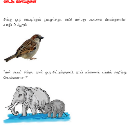
சுரபி
"
இது எனது
பூனை
;
இவை அதன் குட்டிகள். இவை எங்க
வளர்கின்றன".