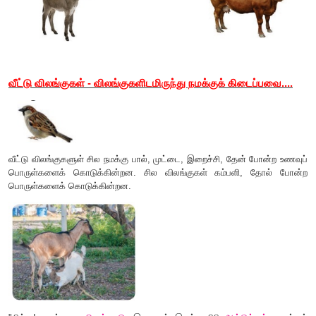
பராமரிக்கிறார்கள். இது என் இளம் உயிரி
குதிரைக்குட்டி".
"என்னால் நின்றுகொண்டும் படுத்துக் கொண்டும் தூங்க முட
உனக்குத் தெரியுமா
?"
"
சிக்கு! நான் ஒரு
கழுதை.
நான் சாம்பல் நிறத்தில் இருப
சுமைகளைச் சுமந்து செல்ல என்னைப் பயன்படுத்துகிறார்கள்.
உயிரி
கழுதைக் குட்டி.
என் வாழிடத்தைக் கழுதை
லாயம்
என்பர்".