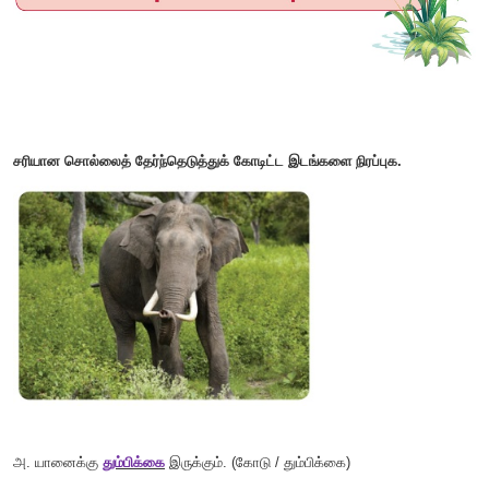
"
சிக்கு! நான் ஒரு
யானை
. எனக்கு நீரில் விளையாட மிகவும் பிடிக
இளம் உயிரி
யானைக்கன்று"
.
யானைக்கு நீண்ட தும்பிக்கையும் பெரிய காதுகளும்
யானைகளுக்குத் தந்தங்களும் உண்டு. பற்களின் மாறுபட்ட அமைப
ஆகும்.