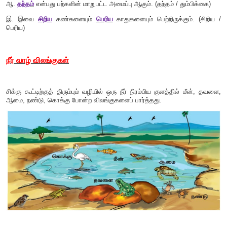
'
ஓ...... அது என்ன சத்தம்........ பயமாக இருக்கிறதே!
"
ஓ....... அதுவா.......
சிங்கத்தின் முழக்கம்
. சிங்கத்தின் வாழி
அழைப்பர். ஆண் சிங்கத்திற்குப் பிடரிமயிர் உண்டு".
"
சிங்கமும் புலியும் கூட காட்டில் வாழ்கின்றன. அவற்றின் 
சிங்கக்குருளை
,
புலிப்பறழ்
என்பர்".