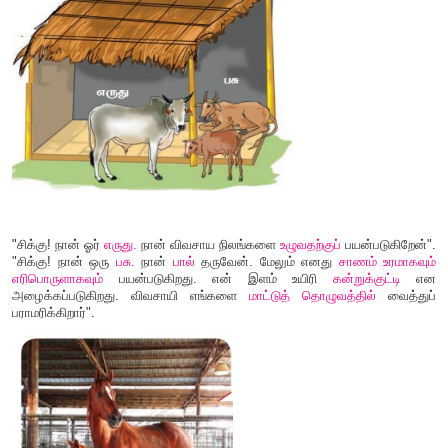
விடை :
குதிரை
,
மாடு
,
நாய்
,
எருது
,
ஆடு
,
சேவல்
,
கன்று
,
காகம்
நம் வீட்டிலும் வீட்டைச் சுற்றிலும் இந்த விலங்குகளைப் பார்க்க 
அவற்றைப் பாதுகாக்கிறோம். இவை வீட்டு விலங
அழைக்கப்படுகின்றன. இவை நமக்குப் பல வழிகளில் உதவி புரிகி
சில வீட்டு விலங்குகள் நமக்கு விவசாயத் தொழிலில் பயன்பட
பண்ணை விலங்குகள் என அழைக்கப்படுகின்றன.
சிக்கு
,
பண்ணையையும் பண்ணை விலங்குகளையும் பார்த
அறிமுகப்படுத்திக்கொண்டு அவற்றுடன் பேச ஆரம்பித்தது.