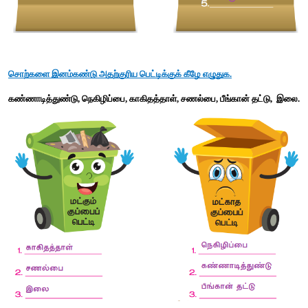
 நெகிழி நெகிழாது!
 நிம்மதி கிடைக்காது!!
பொருத்தமான சொல்லை எடுத்து நிரப்புக
1.  நெகிழியற்ற ________ உருவாக்குவோம். (உலகை / உளகை)
விடை : உலகை
2.  நெகிழியை ஒழிப்போம் ____________ காப்போம். (மன்வளம் / 
விடை : மண்வளம் 
3.  மேரி ________ குதித்து  ஓடிவந்தாள். (மகிள்வோடு / மகிழ்வோட
விடை : மகிழ்வோடு 