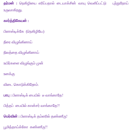
சங்கரி :
 பால், தண்ணீர்க்  குடம், மாத்திரை  உறைகள்,  குழாய், ப
செய்ய  நெகிழி  தேவை  தானே? 
விக்னேஷ் :
 பாலை பாத்திரத்தில் வாங்கலாம். தண்ணீரை அலுமினிய 
பிடிக்கலாம். மாத்திரை உறைகளை காற்றுபுகா காகித, சணல் 
தரலாம்.
வண்ணமுத்து :
 நெகிழிப் பொருட்களில் 10% மட்டுமே மீண்டும் 
கூடியவை.  80% மறுசுழற்சி  செய்ய முடியாதவை.
சுப்பிரமணி :
 ஆறுகள்  நெகிழியைக் கடலில் கொண்டுவந்து சேர்ப்பத
கடல் வாழ் உயிரினங்களும் பல லட்சம் பறவைகளும் இறக்கின்றன.
தர்மன் :
 நெகிழியை எரிப்பதால் டையாக்சின் வாயு வெளிப்பட்டு  
உருவாகிறது.
கார்த்திகேயன் :