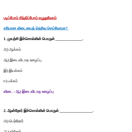
பிளாஸ்டிக்கே  (நெகிழியே)
நீரை விழுங்கினாய்   
நிலத்தை விழுங்கினாய் 
உயிர்களை விழுங்கும் முன் 
உனக்கு
விடை கொடுக்கிறோம். 
பாபு :
 பிளாஸ்டிக் பையில்  டீ வாங்காதே! 
பித்தப்  பையில் கான்சர் வாங்காதே!!
மெர்வின் :
 பிளாஸ்டிக் தம்ளரில் தண்ணீரு!
பூமித்தாய்க்கோ  கண்ணீரு!!