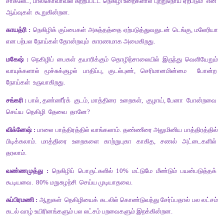
சரவணன் :
 நெகிழியினால் சுற்றுப்புறச்சூழல் பாதிப்பாகிறது. தெரியு
அருண் :
 என்னென்ன பாதிப்புகள் சொல்லேன்?
சரவணன் :
 கால்வாய்களை அடைத்து நீர் செல்லவிடாமல், நிலத்தில்  
தங்கி நீர் பூமியினுள் செல்ல முடியாமலும் சுற்றுப்புறம் பாதிப்படை
சாக்லேட், பால்கோவாவில் சுற்றப்பட்ட நெகிழி உறைகளால் புற்றுநோய் 
ஆய்வுகள்  கூறுகின்றன.
காயத்ரி :
 நெகிழிக் குப்பைகள் அசுத்தத்தை ஏற்படுத்துவதுடன் டெ
என பற்பல நோய்கள் தோன்றவும்  காரணமாக அமைகிறது. 
மகேஷ் :
 நெகிழிப் பைகள் தயாரிக்கும் தொழிற்சாலையில் இருந்த
வாயுக்களால் மூச்சுக்குழல் பாதிப்பு, குடல்புண், செரிமானமி
நோய்கள்  உருவாகிறது. 