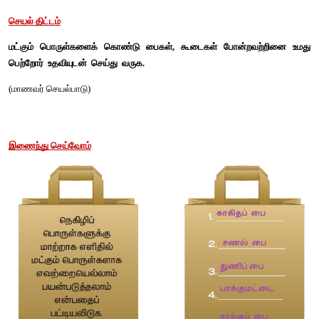
2. பசு எதனால் இறந்தது?
பசு நெகிழியை  உட்கொண்டதால்  இறந்தது.
3. நெகிழியினால் ஏற்படும் தீமைகள்  இரண்டினை எழுதுக. 
* 
மட்காத இந்த நெகிழிக் குப்பைகளால் சாக்கடைகளில் நீர்தேங்க
வீசுவதோடு, ஈ மற்றும் கொசுக்கள் உற்பத்தியாகி நோய் பரவுகிறது. 
* 
நெகிழிக் குப்பைகளை எரிப்பதால் ஓசோன் படலம் பாதிப்படைக
சூரியனின் புற ஊதாக் கதிர்கள் நேரடியாக நம்மைத்  தாக்குகிற
தோல்  நோய்கள்  ஏற்படுகின்றன. 
4. நெகிழி விழிப்புணர்வு வாசகம் ஒன்றினை உருவாக்குக.