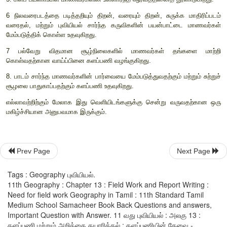
(
எ.கா)
அ) வெவ்வேறு காலங்களில் கிடைக்கக் கூடிய தாவரங்களின் 
வளர்ச்சி
ஆ) குளம் மற்றும் நீர்தேக்கங்களில் உள்ள நீரின் அளவு பருவக
முன்னும் பின்னும் மாறுபடுவதை காண முடிகிறது.
4.
களப்பணி மாணவர்களிடம் உற்றுநோக்கும் ஆற்றலை மேம்படுத்து
5.
களப் பயணங்கள் மாணவர்களின் உள்ளார்ந்த ஆர்வத்தினைத் தூ
6
நிலவரைபடத்தை படித்தறியும் திறன்
,
வரையும் திறன்
,
சுருக
வரைதல்
,
மற்றும் புவியியல் சார்ந்த கருவிகளின் பயன்பாட
Prev Page
Next Page
மேம்படுத்திக் கொள்ள உதவுகிறது.
Tags : Geography புவியியல்.
7
பல்வேறு விதமான சூழ்நிலைகளில் மாணவர்கள் தங
11th Geography : Chapter 13 : Field Work and Report Writing :
கொள்வதற்கான வாய்ப்பினை களப்பணி வழங்குகிறது.
Need for field work Geography in Tamil : 11th Standard Tamil
Medium School Samacheer Book Back Questions and answers,
8.
பாடம் சார்ந்த மாணவர்களின் பார்வையை மேம்படுத்துவதற்கும் மற
Important Question with Answer. 11 வது புவியியல் : அலகு 13 :
சூழலை பாதுகாப்பதற்கும் களப்பணி உதவுகிறது.
களப்பணி மற்றும் அறிக்கை தயாரித்தல் : களப்பணியின் தேவை -