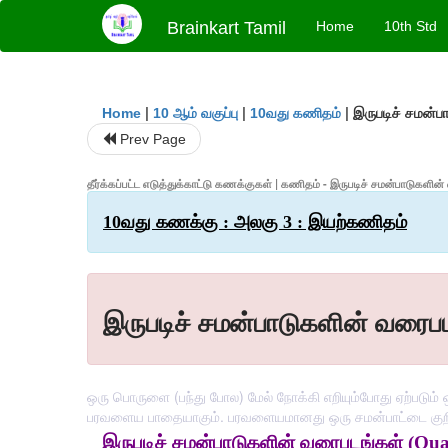
Brainkart Tamil
Home
10th Std
|
|
|
இருபடிச் சமன்ப
Home
10 ஆம் வகுப்பு
10வது கணிதம்
Prev Page
தீர்க்கப்பட்ட எடுத்துக்காட்டு கணக்குகள் | கணிதம் - இருபடிச் சமன்பாடுகளி
10வது கணக்கு : அலகு 3 : இயற்கணிதம்
இருபடிச் சமன்பாடுகளின் வரைப
ஒரு பொருளை (பந்து போல) மேல் நோக்கி எறியும்போது ஏற்படும
பரவளைய பாதையாகும். பரவளையமானது ஒரு சமன்பாட்டை குறிக
இருபடிச் சமன்பாடுகளின் வரைபடங்கள் (Qua