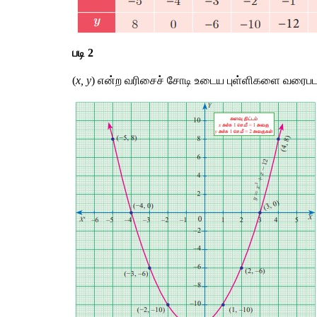
படி 2
(
x, y
) என்ற வரிசைச் சோடி உடைய புள்ளிகளை வரைபடத் 