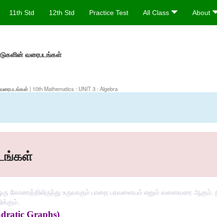
11th Std
12th Std
Practice Test
All Class
About
ாடுகளின் வரைபடங்கள்
ன் வரைபடங்கள்
| 10th Mathematics : UNIT 3 : Algebra
டங்கள்
் ஒரு கோணத்திலிருந்து உருவாகும் பாதை பரவளையம் எனும் வளைவரை ஆகும். நீ
்கும்.
dratic Graphs)