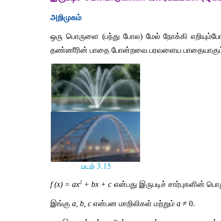
அறிமுகம்
ஒரு பொருளை (பந்து போல) மேல் நோக்கி எறியும்போத
தண்ணீரின் பாதை போன்றவை பரவளைய பாதையாகும். 
2
f (x) = ax
 + bx + c
என்பது இருபடிச் சார்புகளின் பொ
இங்கு 
a, b, c
 என்பன மாறிலிகள் மற்றும் 
a
 ≠ 0.