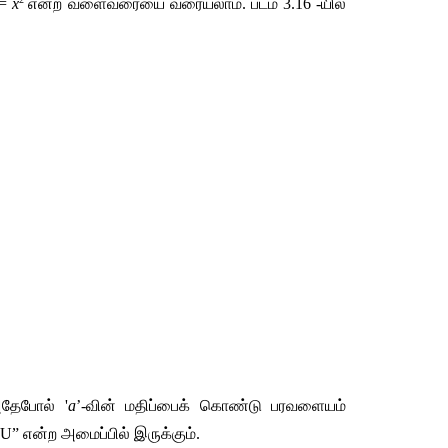
= 
x
என்ற வளைவரையை வரையலாம். படம் 3.16 -யில் 
அதேபோல் '
a
’-வின் மதிப்பைக் கொண்டு பரவளையம் 
” என்ற அமைப்பில் இருக்கும்.