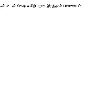
2
ின் 
x
 –ன் கெழு 
a
 சிறியதாக இருந்தால் பரவளையம் 