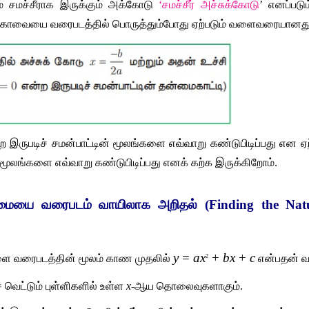
் சமச்சீராக இருக்கும் அக்கோடு 
‘சமச்சீர் அச்சுக்கோடு
’ எனப்படு
்புக்கோவையை வரைபடத்தில் பொருத்தும்போது ஏற்படும் வளைவரையானது
ற இருபடிச் சமன்பாட்டின்
மூலங்களை எவ்வாறு கண்டுபிடிப்பது என ஏற்
் மூலங்களை எவ்வாறு கண்டுபிடிப்பது எனக் கற்க இருக்கிறோம்.
தன்மையை வரைபடம் வாயிலாக அறிதல் (Finding the Natu
y
 = 
ax
 + 
bx
 + 
c
களை வரைபடத்தின் மூலம் காண முதலில் 
 என்பதன் 
2
வெட்டும் புள்ளிகளில் உள்ள 
x
-ஆய தொலைவுகளாகும்.