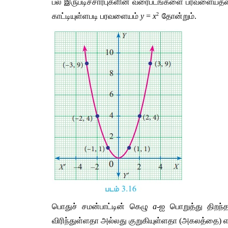
பல இருபடிச்சார்புகளின் வரைபடங்களை பரவளையத்தை
2  
காட்டியுள்ளபடி பரவளையம் 
y
 = 
x
தோன்றும்.
பொதுச் சமன்பாட்டின் கெழு 
a
-ஐ பொறுத்து திறந்
விரிந்துள்ளதா அல்லது குறுகியுள்ளதா (அகலத்தை) 