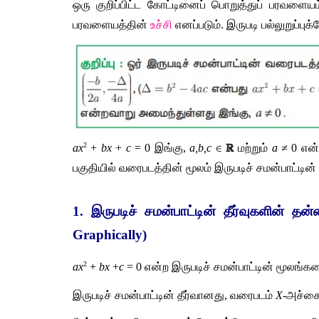
ஒரு குறிப்பிட்ட கோட்டினைப் பொறுத்துப் பரவளையம
பரவளையத்தின் 
உச்சி 
எனப்படும். இருபடி பல்லுறுப
2
ax
+
 bx 
+ 
c 
=
0
இங்கு,
 a,b,c 
∈
ℝ
மற்றும்
a ≠
0
என்
பகுதியில் வரைபடத்தின் மூலம் இருபடிச் சமன்பாட்டின
1. இருபடிச் சமன்பாட்டின் தீர்வுகளின் 
Graphically)
2
ax
 + 
bx
 +
c
 = 0
 என்ற இருபடிச் சமன்பாட்டின் மூலங்
இருபடிச் சமன்பாட்டின் தீர்வானது, வரைபடம் 
X
-அச்சை 