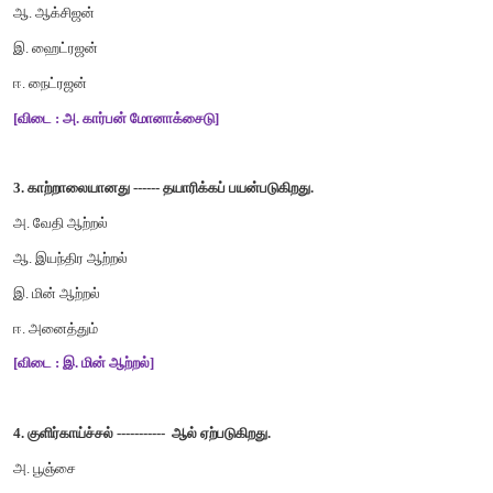
இ. இரண்டிலும்
ஈ. எதிலும் இல்லை
[விடை : அ. குளிர்சாதனப் பெட்டி]
2. மோட்டார் வாகனங்களால் வெளியேற்றப்படும் வாயு ---------.
அ. கார்பன் மோனாக்சைடு
ஆ. ஆக்சிஜன்
இ. ஹைட்ரஜன்
ஈ. நைட்ரஜன்
[விடை : அ. கார்பன் மோனாக்சைடு]
3. காற்றாலையானது ------ தயாரிக்கப் பயன்படுகிறது.