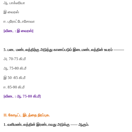
அ. வேதி ஆற்றல்
ஆ. இயந்திர ஆற்றல்
இ. மின் ஆற்றல்
ஈ. அனைத்தும்
[விடை : இ. மின் ஆற்றல்]
4. குளிர்காய்ச்சல் ----------- ஆல் ஏற்படுகிறது.
அ. பூஞ்சை
ஆ. பாக்டீரியா
இ வைரஸ்
ஈ. புரோட்டோசோவா