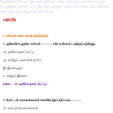
தேர்ந்தெடு, கோடிட்ட இடத்தை நிரப்புக, சரியா அல்லது தவறா எனக் கூறுக,
பொருந்தாத ஒன்றை வட்டமிடு, பொருத்துக, சுருக்கமாக விடையளி, விரிவாக
விடையளி, உயர் சிந்தனை வினாக்கள்.
மதிப்பீடு
I. சரியான விடையைத் தேர்ந்தெடு.
1. குளோரோபுளுரோ கார்பன் ----------- யில் உபயோகப் படுத்தப்படுகி
அ. குளிர்சாதனப் பெட்டி
ஆ. காற்றுப் பதனாக்கி (ஏ.சி.)