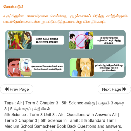
VI.
உயர் சிந்தனை வினாக்கள்.
1. வளிமண்டலம் இல்லாவிட்டால் நமது பூமியின் நிலை என்ன
?
விடை:
1.
சுவாசிப்பதற்கு காற்று இல்லாததால் எந்த உயிரினமும் 
வாழமுடியாது.
2.
காற்று இல்லாவிட்டால் மேகம்
,
மழை எதுவுமின்றி பூமி காய்ந்து கிட
3.
பூமியானது சரமாரியாக விழும் விண்கற்களால் இரவும் பகலும் தாக்
Prev Page
Next Page
4.
கதிரவன் வெளியிடும் புற ஊதாக்கதிர்கள் நேரடியாக பூமியை
விளைவிக்கும்.
Tags : Air | Term 3 Chapter 3 | 5th Science காற்று | பருவம் 3 அலகு
3 | 5 ஆம் வகுப்பு அறிவியல் .
5.
காற்று என்ற ஊடகம் இல்லாவிட்டால் ஒலி பரவாது. எனவே எந
5th Science : Term 3 Unit 3 : Air : Questions with Answers Air |
குரலையும்
,
இசையையும் கேட்க முடியாது.
Term 3 Chapter 3 | 5th Science in Tamil : 5th Standard Tamil
Medium School Samacheer Book Back Questions and answers,