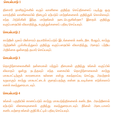
காசநோய் (டிபி) :
காசநோயானது மைக்கோபாக்டீரியம் டியபூர்குலோசிஸ் என்னும் பாக
தோன்றுகிறது. நாம் சுவாசிக்கும்போது காற்றிலுள்ள பாக்டீர
நுரையீரலுக்குள் சென்று அதைப் பாதிக்கின்றன. இ
பாதிக்கப்பட்டவர்கள் ஆறு மாதம் முதல் ஒரு வருடம் வரை கா
எடுத்துக்கொள்ள வேண்டும்.
தொண்டை அடைப்பான் நோய் (டிப்தீரியா) :
இது கார்னி பாக்டீரியம் டிப்தீரியா எனும் பாக்டீரியாவால் உர
பொதுவாக மேல் சுவாசப் பாதையைப் (மூக்கு மற்றும் தொண்
காய்ச்சல்
,
தொண்டைப் புண் மற்றும் மூச்சு அடைத்தல்
உருவாக்குகிறது.
கக்குவான் இருமல் :
இந்த வகை இருமல் போர்டெல்லா பெர்டுசிஸ் எனும் பாக்டீரியாவால்
இதுவும் சுவாசப் பாதையைப் பாதித்து இலேசான காய்ச்சல் மற்
கூடிய அதிகப்படியான இருமல் ஆகியவற்றை உண்டாக்குகிறது.