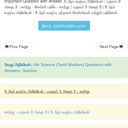
Important Question with Answer. 5 ஆம் வகுப்பு அறிவியல் : பருவம் 3
அலகு 3 : காற்று : கேள்வி பதில் - காற்று | பருவம் 3 அலகு 3 | 5 ஆம்
2. காற்றுமாசுபாட்டைத் தவிர்க்க சில வழிமுறைகளைக் கூறுக.
வகுப்பு அறிவியல் : 5 ஆம் வகுப்பு புத்தகம் கேள்விகள் மற்றும் பதில்கள்.
விடை:
இதை ஆங்கிலத்தில் படிக்க
காற்று மாசுபாட்டைக் கட்டுப்படுத்த நாம் சில நடவடிக்கைகள் எட
அவற்றுள் சில கீழே கொடுக்கப்பட்டுள்ளன.
Prev Page
Next Page
●
பெருமளவு காற்று மாசுபடுத்திகள் மோட்டார்
–
வாகனங
வெளியிடப்படுகின்றன. பொதுப் போக்குவரத்து வாகனங்களை 
மூலம் காற்று மாசுபாட்டின் அளவைக் குறைக்கலாம். நாம்
5வது அறிவியல்
| 5th Science (Tamil Medium) Questions with
Answers, Solution
மட்டுமல்லாமல் மற்றவர்களையும் உபயோகிக்க ஊக்கப்படுத்தவேண்டு
●
புதை படிவ எரிபொருள்களை எரிப்பதைக் குறைப்பதன்
சுற்றுச்சூழலைப் பாதுகாக்கலாம். புதுப்பிக்க முடியாத ஆற்ற
5 ஆம் வகுப்பு அறிவியல் : பருவம் 3 அலகு 3 : காற்று
புதுப்பிக்கக்கூடிய ஆற்றல்களாகிய சூரிய ஆற்றல் மற்றும் 
போன்றவற்றைப் பயன்படுத்துவதன் மூலம் காற்று மாசுபாட்டைக் குற
பொருள்களின் பயன்பாட்டைக் குறைத்துக் கொள்ளவேண்டும். ச
காற்று - பருவம் 3 அலகு 3 | 5 ஆம் வகுப்பு அறிவியல்
மீண்டும் மீண்டும் உபயோகிக்கலாம் அல்லது மறுசுழற்சி செய்யலாம்.