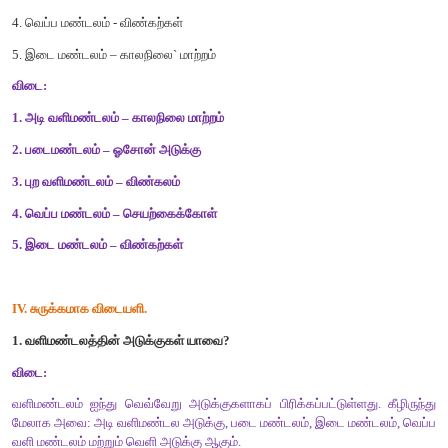
விடை :
வெப்ப வளி மண்டலம்
2. வேதிச் சேர்மங்களை வளிமண்டலத்திற்குள் வெளியிடுவது ---------
விடை :
மாசுபடுதல்
3. காற்றின் மூலம் பரவும் நோய்கள் ------------ ஆல் தோற்றுவிக்கப்ப
விடை :
பாக்டீரியாக்கள்
,
வைரஸ்களால்
4. -------- வளிமண்டல அடுக்கானது நம்மை புறஊதாக் கதிர்களின் பா
பாதுகாக்கிறது.
விடை :
ஓசோன் அடுக்கு காணப்படும் படை மண்டல
5. --------------- தாவரங்களால் நைட்ரேட்டுகளாக உபயோகப்படுத்தப்ப
விடை :
காற்றில் உள்ள நைட்ரஜன்
I
II.
பொருத்துக
,