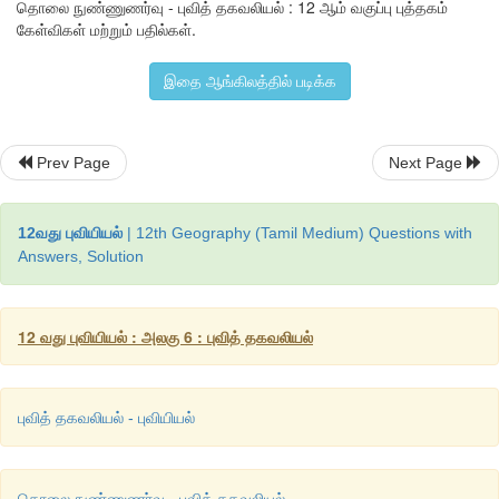
தொலை நுண்ணுணர்வு - புவித் தகவலியல் : 12 ஆம் வகுப்பு புத்தகம்
கேள்விகள் மற்றும் பதில்கள்.
இதை ஆங்கிலத்தில் படிக்க
Prev Page
Next Page
12வது புவியியல்
| 12th Geography (Tamil Medium) Questions with
தெரிந்து தெளிவோம்
Answers, Solution
தமிழ்நாடின் 18 வயது மாணவரால் வடிவமைக்கப்பட்ட புவியின்
செயற்கைக்கோளை நாசா ஏவியுள்ளது.
12 வது புவியியல் : அலகு 6 : புவித் தகவலியல்
புவித் தகவலியல் - புவியியல்
தொலை நுண்ணுணர்வு - புவித் தகவலியல்