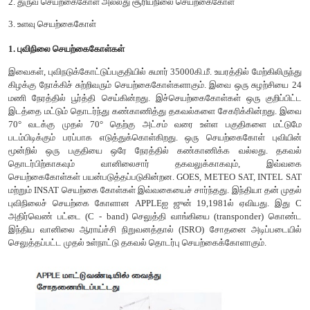
ட்ரோன்
ட்ரோன் என்பது ஒரு சிறிய தொலைநுண்ணுணர்வால் 
வானூர்தியாகும். இவ்வானூர்தி மலிவான மேடை, நெடுந்தூர ப
தாங்கும் திறன் மற்றும் ஓடுபாதையின்றி செயல்பட
வடிவமைக்கப்பட்டுள்ளது. இவ்வானூர்தியில் உள்ள கணினி அவ
தாங்கும் திறனை கட்டுப்படுத்துவதுடன் உணர்வு மற்றும் மற்ற க
சேகரிக்கப்படும் தரவுகளை சேமித்து வைக்கின்றது. தகவல்
புவிப்பரப்பிற்கு மேலே பறந்து இரவு பகலாக தரவுகளை தரும் த
சிறப்பம்சமாகும். இவ்வானூர்தி புகைப்படம் எடுத்தல், அகச்சி
தன்மையை கண்டறிதல், ரேடார் கண்காணிப்பு மற்றும் த
கண்காணிப்பு போன்ற பணிகளை உள்ளடக்கியது.
வானூர்தி
முதல் வான்வெளி புகைப்படத்தை நடார் என்றழைக்கப்படும் பலூ
பிரான்சின் புகைப்படக் கலைஞருமான காஸ்பர் ஃபெலிக்ஸ் டூர்
1858ல் எடுத்தார். 1855ல் புகைப்படக் கருவி உணர்விகள் மற்ற
மேடைகளானது விண்வெளி புகைப்படம் மற்றும் பதிமம் பெற பயன்பட