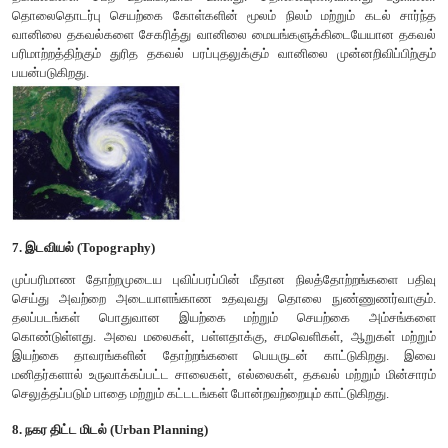
தகவல்களை தரவல்லது. இச்செயற்கைக்கோள் அயல்நாடு
முக்கியத்துவம் வாய்ந்த பகுதிகளை கண்காணிக்க சீனாவிற்கு
வசதி கொண்ட பகுதிகளும் கடற்படை தளமும் போர் முக்கியத்த
பகுதியில் அடங்கும்.
தொலை நுண்ணுணர்வின் பயன்பாடுகள்
1. வேளாண்மை
செயற்கை கோள்கள் மறுபார்வையிடுதல் சுழற்சியின் மூலம் ஒரு சி
பெரிய நாடு வரையிலான பரப்பளவிற்கான தகவல்களை சேகரிக
படைத்தது. இதன் மூலம் வயல் சார்ந்த தகவல்களான பயிர
பயிரிடப்பட்ட பரப்பு, பயிர்களின் நிலை அல்லது திறன் போ
பெறலாம். செயற்கை கோள் தகவல்கள் வேளாண்மையை கண்காணி
நிர்வாகம் செய்தல் போன்ற நுட்ப பணிகளை மேற்கொள்ள பயன்படுக
2. வனமேலாண்மை (Forestry)