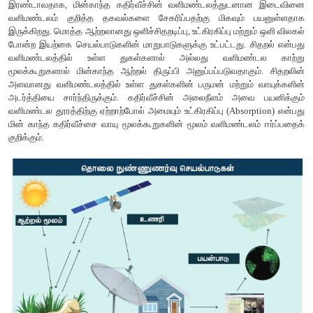
2. கதிர்வீச்சு மற்றும் வளிமண்டலம்
ஆற்றலானது இலக்கை ஒளியூட்டம் செய்ய வேண்டும். இவ்வாற்றலா
கதிர்வீச்சாகும். இக்கதிர்வீச்சு விண்வெளியில் ஒரு குறிப்பி
அலைவடிவில் முனைப்புடன் பரவக்கூடிய ஒரு ஆற்றலாகும்.
3. இலக்குடனான இடைவினை
தொலை நுண்ணுணர்வில் இலக்குடனான மின்காந்த கதிர
இடைவினையானது இரு காரணங்களுக்காக முக்கியமானதாகும
தகவல் கடத்தும் மின்காந்த கதிர்வீச்சு புவிப்பரப்பால் பிரதி
வளிமண்டலத்தின் வழியே கடக்கும் போது மாற்றியமைக்க
இரண்டாவதாக, மின்காந்த கதிர்வீச்சின் வளிமண்டலத்துட
வளிமண்டலம் குறித்த தகவல்களை சேகரிப்பதற்கு மிகவும்
இருக்கிறது. மொத்த ஆற்றலானது ஒளிச்சிதறடிப்பு, உட்கிரகிப்பு மற்ற
போன்ற இயற்கை செயல்பாடுகளின் மாறுபாடுகளுக்கு உட்பட்டது. 
வளிமண்டலத்தில் உள்ள துகள்களால் அல்லது வளிமண