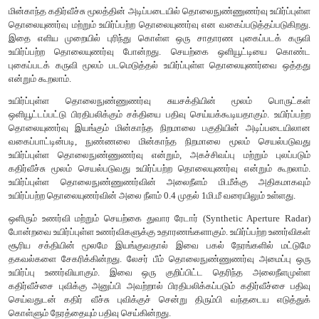
தகவல் ஈட்டல் (Information Extraction)
பதிம மீட்டமைப்பு மற்றும
முறைகள் கணினியின் மூலம் பதிமத்தை சரி செய்து மேம்ப
ஆய்வாளர்களுக்கு அளிக்கின்றன. மனிதன் இப்பணியை செ
அறிவுறுத்தி அவற்றின் மூலம் பெற்ப்பட்ட தகவல்களை மதிப்பீடு செய
6. விவரணம் மற்றும் ஆய்வு
பதிமத்தில் உள்ள தகவல்களை அடையாளம் கண்டு அவற்றின் முக்
அறிதலே பதிம விவரணமாகும்.
விவரணம் செய்பவர் தொலைநுண்ணுணர்வு தரவுகளை ஆராய்
அடையாளம் கண்டு சுற்று சூழலின் முக்கியத்துவத்தை மதிப்பீடு 
சூழலுக்கும் கலாச்சார காரணிகளுக்கும் இடையேய
வெளிக்கொணர்வதே விவரணம் செய்தலின் முக்கிய நோக்கமாகும்
ஒரு பதிமத்தின் தரம் அவற்றில் உள்ள தகவல்களின் தன்ம
அமைகிறது. மேலும் இது, கீழ்க்கண்டவைகளை பொறுத்தும் அமை
• உணர்வியின் தன்மை
• படம் எடுக்கப்படும் பருவம் மற்றும் நாளின் நேரம்.