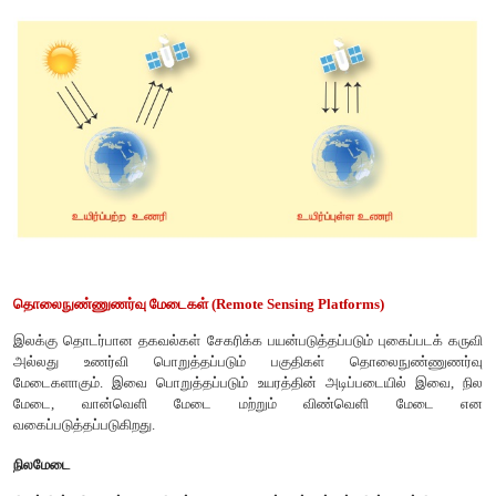
• வளிமண்டல விளைவுகள்.
• செயற்கைகோள் பதிமத்தின் பகுதிறன்.
• பதிம நகர்வு போன்றவை
தரவுகளை திறன்பட்ட முறையில் பயன்படுத்த பதிம விவரணம் அவ
இலக்குகளை அடையாளம் கண்டு அவற்றை ஆய்வு செ
மூலக்கூறுகளான இழை நயம், வடிவம், அமைப்பு, பாங்கு, நி
போன்றவை உதவிகரமாக உள்ளன.
தொலைநுண்ணுணர்வின் வகைகள்
மின்காந்த கதிர்வீச்சு மூலத்தின் அடிப்படையில் தொலைநுண்ணுணர்வ
தொலையுணர்வு மற்றும் உயிர்ப்பற்ற தொலையுணர்வு என வகைப்படுத
இதை எளிய முறையில் புரிந்து கொள்ள ஒரு சாதாரண புகைப
உயிர்ப்பற்ற தொலையுணர்வு போன்றது. செயற்கை ஒளியூட