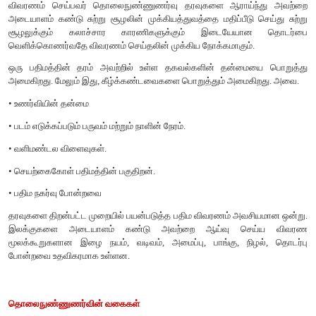
முறைப்படுத்தப்பட்டு செயல்முறைப்படுத்தப்படும் நிலையங்களில
பதிமமாக தயாரிக்கப்படுகிறது. பதிம முறைப்படுத்துதல் ம
பிரிக்கப்படுகிறது. அவை பதிம மீட்பு (Image Restoration), பதிம ம
Enhancement) மற்றும் தகவல் ஈட்டல் (Information Extraction).
பதிம மீட்பு (Image Restoration)
தகவல்கள் ஸ்கேன் மற்றும் பதிவு செய்தலின் போது ஏற்படும் தவறு
நிலை மற்றும் உருதிரிபு போன்றவற்றை அடையாளம் கண்டு சரி செ
பதிம மீட்பாகும். பதிமத்தை அசல் காட்சி போல் செய்வதே இதன்
இம்முறையில் ஒவ்வொரு அலைக்கற்றையிலும் உள்ள படப்புள்ளி
தனித்தனியே சீரமைக்கப்படுவதால் இப்பணியைச் செய்வது எளிதா
பதிம மேம்பாடு (Image Enhancement)
பதிமத்தில் மாறுதல் செய்து அவற்றை பார்ப்பவரின் மீதான பதி
மாற்றியமைப்பதே பதிம மேம்பாடாகும். பொதுவான பதிம மேம்பா
எண்களை மாற்றமடையச் செய்யும் என்பதால் பதிமத்தை மீட்க பின் 
மேற்கொள்ளப்படும்.