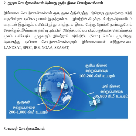
1. பெரும்பரப்பை உள்ளடக்கிய தகவல்
2. தேவைப்படும் இடத்தகவல்களை குறிப்பிட்ட இடைவெளியில் அடிக
3. கதிர் வீச்சளவியை கொண்ட உணர்விகள் மூலம் நிலத்தோற்றங்கள
தகவல்களை அளித்தல்.
4. பகுதி தானியங்கி கணினி மயமாக்கப்பட்ட செய்முறை பகுப்பா
5. ஓரளவிற்கு மலிவான ஒன்றும்கூட.