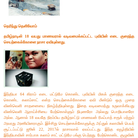
3. உளவுச் செயற்கைகோள்
இச்செயற்கைகோள்கள் இராணுவ மற்றும் அரசியல் சார்ந்த த
புவியைச் சுற்றி வரும் கண்காணிப்பு மேடைகளாகும். இவற்ற
அனுப்பப்படும் தகவல்களை வாசிங்டனில் அமைந்துள்ள அமெ
நாட்டின் ரகசிய வசதி கொண்ட புகைப்பட விவரண மையத்தில் உள்ள
குறுக்கீடு செய்யப்பட்டு தகவல்கள் சேகரிக்கப்படுகின
செயற்கைகோள் இராணுவ நடவடிக்கைகள் மற்றும் தேச
உருவாக்கத்திற்கு மட்டுமல்லாமல்த ளவாட கட்டுப்பாட்டு உடன்படிக
1, சால்ட் II (SALT I SALT II) போன்றவற்றை சரிபார்க்கவும் பயன்பட
உளவுச் செயற்கை கோள்களில் நான்கு அடிப்படை வகைகள் உள்ளன
1. புலப்படும் மற்றும் அகச்சிவப்பு கதிர்கள் மூலமான சமிக்ஞை
செய்யும் அமைப்பு.
2. ஏவுகணைகளை கண்டறிய வடிவமைக்கப்பட்ட அகச்சிவப்பு தொ