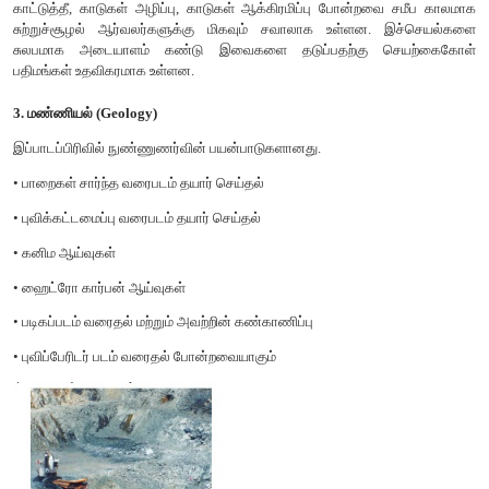
2. துருவ செயற்கைகோள் அல்லது சூரியநிலை செயற்கைகோள்
இவ்வகை செயற்கைகோள்கள் ஒரு துருவத்திலிருந்து மற்றொரு துர
வருகின்றன. புவிச்சுழலாமல் இருந்தால் கூட இவற்றின் கிழக்கு - ம
மாறாமல் இருக்கும். புவியிலிருந்து பார்த்தால் இவை மேற்கு நோக்
தோன்றும். இவ்வகை நகர்வு புவியின் அடுத்த பரப்பை பிடிப்பகுத
மூலம் புவிப்பரப்பு முழுவதும் இவற்றால் உரித்திரிபு (Scan) செ
அனைத்து புவிவள செயற்கைகோள்களும் இவ்வகையைச் 
LANDSAT, SPOT, IRS, NOAA, SEASAT,