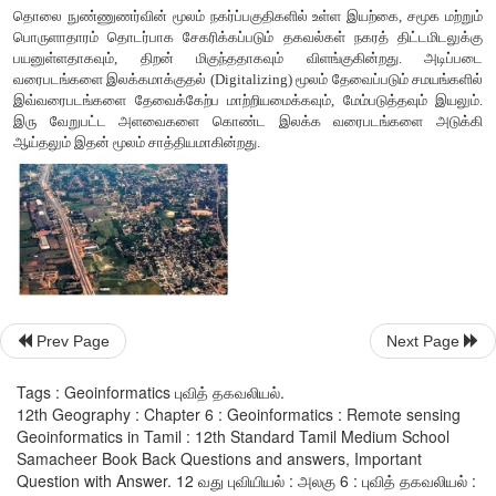
காட்டுத்தீ, காடுகள் அழிப்பு, காடுகள் ஆக்கிரமிப்பு போன்றவ
சுற்றுச்சூழல் ஆர்வலர்களுக்கு மிகவும் சவாலாக உள்ளன.
சுலபமாக அடையாளம் கண்டு இவைகளை தடுப்பதற்கு ச
பதிமங்கள் உதவிகரமாக உள்ளன.
3. மண்ணியல் (Geology)
இப்பாடப்பிரிவில் நுண்ணுணர்வின் பயன்பாடுகளானது.
• பாறைகள் சார்ந்த வரைபடம் தயார் செய்தல்
• புவிக்கட்டமைப்பு வரைபடம் தயார் செய்தல்
• கனிம ஆய்வுகள்
Prev Page
Next Page
• ஹைட்ரோ கார்பன் ஆய்வுகள்
Tags : Geoinformatics புவித் தகவலியல்.
• படிகப்படம் வரைதல் மற்றும் அவற்றின் கண்காணிப்பு
12th Geography : Chapter 6 : Geoinformatics : Remote sensing
Geoinformatics in Tamil : 12th Standard Tamil Medium School
• புவிப்பேரிடர் படம் வரைதல் போன்றவையாகும்
Samacheer Book Back Questions and answers, Important
Question with Answer. 12 வது புவியியல் : அலகு 6 : புவித் தகவலியல் :