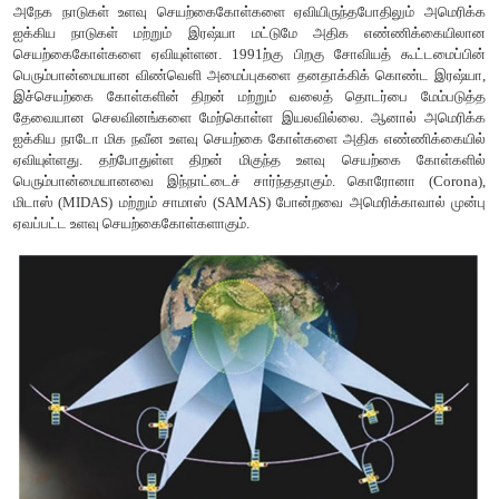
70° வடக்கு முதல் 70° தெற்கு அட்சம் வரை உள்ள பகுதி
படம்பிடிக்கும் பரப்பாக எடுத்துக்கொள்கிறது. ஒரு செயற்கை
மூன்றில் ஒரு பகுதியை ஒரே நேரத்தில் கண்காணிக்க வல
தொடர்பிற்காகவும் வானிலைசார் தகவலுக்காகவு
செயற்கைகோள்கள் பயன்படுத்தப்படுகின்றன. GOES, METEO SA
மற்றும் INSAT செயற்கை கோள்கள் இவ்வகையைச் சார்ந்தது. இந்த
புவிநிலைச் செயற்கை கோளான APPLEஐ ஜுன் 19,1981ல் ஏவ
அதிர்வெண் பட்டை (C - band) செலுத்தி வாங்கியை (transp
இந்திய வானிலை ஆராய்ச்சி நிறுவனத்தால் (ISRO) சோதனை 
செலுத்தப்பட்ட முதல் உள்நாட்டு தகவல் தொடர்பு செயற்கைக்கோளா