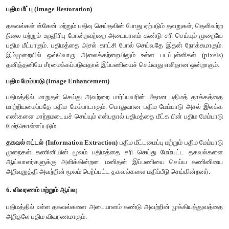
4. உணர்விகளின் ஆற்றலை பதிவுசெய்தல்
புவியினால் திருப்பி அனுப்பப்பட்ட மின்காந்த கதிர்வீச்சைச் சேகர
செய்யவும் உணர்வி தேவைப்படுகிறது. உணர்வியானது அனைத
கதிர்வீச்சுகளையும் பதிவு செய்யும் திறன் பெற்றிருப்பதால் அனை
தரவுகளையும் தெளிவாக தருகின்றது. மின்காந்த கதிர்வீச்
அடிப்படையால் உணர்வியானது உயிர்ப்புள்ள உணர்வி (Active Sensor) ம
ற்ற உணர்வி (Passive Sensor) என வகைப்படுத்தப்படுகிறது.
உணர்வியானது சக்தியினை தானாகவே உற்பத்தி செய்து இலக்குக
பிரதிபலிக்கப்பட்ட சக்தியை பதிகின்றது. இவற்றின் செயலாக்
நிறமாலையின் நுண்ணலை பகுதியில் நடைபெறுகின்றது. இவற்றின
மில்லி மீட்டருக்கும் அதிகம்.
5. செலுத்துதல், ஏற்றல் மற்றும் செயல்முறைப்படுத்துதல்
உணர்வியினால் பதிவு செய்யப்பட்ட ஆற்றலானது மின்னனு வடி
செலுத்தப்படுகிறது. இதன் மூலம் கிடைக்கப்பெறும