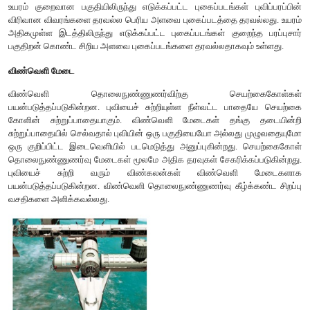
வான்வெளி மேடை
வானூர்திகள் விவரணத்திற்கான வான்வெளிப்புகைப்படங்கள
புகைப்படத்தை அளவீடு செய்யவும்
பயன்படுத்தப்படுகின்
தொலை நுண்ணுணர்வு
(i) தாழ்மிகு தொலைநுண்ணுணர்வு (Low altitude) மற்றும்
(ii) உயர்மிகு தொலை நுண்ணுணர்வு (Highaltitude)