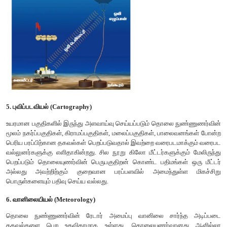
மிடாஸ் (MIDAS) மற்றும் சாமாஸ் (SAMAS) போன்றவை அமெரிக்
ஏவப்பட்ட உளவு செயற்கைகோள்களாகும்.
TGaoten 4 புவியின் அதிக சக்தி வாய்ந்த புவி உளவு செயற்க
(2015ல் ஏவப்பட்டது). இச்செயற்கைக்கோள் புவி அதிர்வு மற்றும்
பாதிக்கப்படும் மக்களுக்கு மனிதாபிமான அடிப்படையில் உதவும் ப