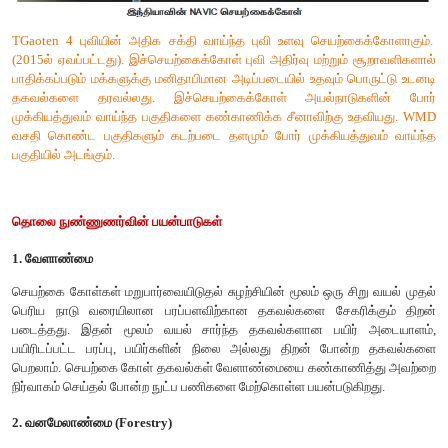
TIROS,HCMM,SKYLAB மற்றும் விண்வெளிக்கலன்கள் (SPA
இவ்வகையைச் சார்ந்தவை.
தன் முதல் முயற்சியிலேயே செவ்வாய்கிரகத்தை சென்றடைந
இந்தியாவாகும்.