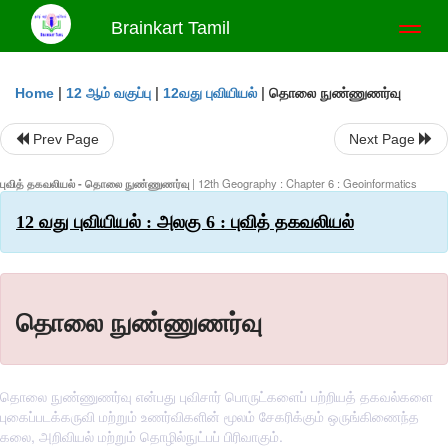
Brainkart Tamil
Toggl
naviga
|
|
|
தொலை நுண்ணுணர்வு
Home
12 ஆம் வகுப்பு
12வது புவியியல்
Prev Page
Next Page
புவித் தகவலியல் - தொலை நுண்ணுணர்வு
| 12th Geography : Chapter 6 : Geoinformatics
12 வது புவியியல் : அலகு 6 : புவித் தகவலியல்
தொலை நுண்ணுணர்வு
தொலை நுண்ணுணர்வு என்பது புவிசார் பொருட்களைப் பற்றியத் தகவல்களை
புகைப்படக்கருவி மற்றும் உணர்விகளின் மூலம் சேகரிக்கும் ஒருங்கிணைந்த
கலை, அறிவியல் மற்றும் தொழில்நுட்பப் பிரிவாகும்.