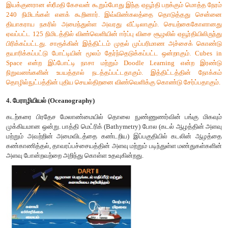
3. இரவு நேரம் மற்றும் மேக கூட்டத்தின் போதும் நிலத்தோற
நீர்நிலைகளை படமாக்கும் ரேடார்.
4. ஃபெர்ரட் எனப்படும் சமிக்ஞை நுண்ணறிவு (SIGNIT - Signa
Satelite) சோதனை செயற்கைகோள்.
சில நேரங்களில் முதல் மற்றும் நான்காம் வகைகளை ஒன்றிணைத
ஐக்கிய நாட்டின் திறவுகோல் (Keyhole) தொடர் போன்ற ப
மேடைகளும் பயன்படுத்தப்படுகின்றன.
அநேக நாடுகள் உளவு செயற்கைகோள்களை ஏவியிருந்தபோதிலு
ஐக்கிய நாடுகள் மற்றும் இரஷ்யா மட்டுமே அதிக எண்
செயற்கைகோள்களை ஏவியுள்ளன. 1991ற்கு பிறகு சோவியத் க
பெரும்பான்மையான விண்வெளி அமைப்புகளை தனதாக்கிக் கொ
இச்செயற்கை கோள்களின் திறன் மற்றும் வலைத் தொடர்பை
தேவையான செலவினங்களை மேற்கொள்ள இயலவில்லை. ஆனா
ஐக்கிய நாடோ மிக நவீன உளவு செயற்கை கோள்களை அதிக எண
ஏவியுள்ளது. தற்போதுள்ள திறன் மிகுந்த உளவு செயற்க
பெரும்பான்மையானவை இந்நாட்டைச் சார்ந்ததாகும். கொரோ