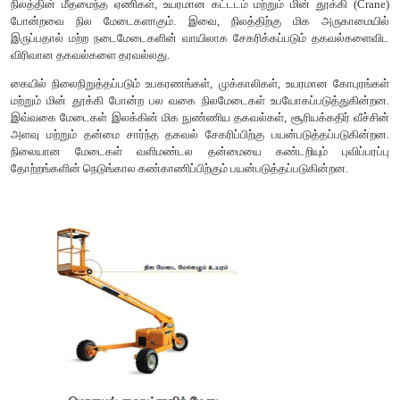
புகைப்படக் கருவி மூலம் படமெடுத்தல் உயிர்ப்புள்ள தொலைய
என்றும் கூறலாம்.
உயிர்ப்புள்ள தொலைநுண்ணுணர்வு சுயசக்தியின் மூலம
ஒளியூட்டப்பட்டு பிரதிபலிக்கும் சக்தியை பதிவு செய்யக்கூடியதாகும
தொலையுணர்வு இயங்கும் மின்காந்த நிறமாலை பகுதியின் அ
வகைப்பாட்டின்படி, நுண்ணலை மின்காந்த நிறமாலை மூலம்
உயிர்ப்புள்ள தொலைநுண்ணுணர்வு என்றும், அகச்சிவப்பு மற்று
கதிர்வீச்சு மூலம் செயல்படுவது உயிர்ப்பற்ற தொலையுணர்வு என்
உயிர்ப்புள்ள தொலைநுண்ணுணர்வின் அலைநீளம் மி.மீக்கு
உயிர்ப்பற்ற தொலையுணர்வின் அலை நீளம் 0.4 முதல் 1மி.மீ வரையிலு
ஒளிரும் உணர்வி மற்றும் செயற்கை துவார ரேடார் (Synthetic Ap
போன்றவை உயிர்ப்புள்ள உணர்விகளுக்கு உதாரணங்களாகும். உயிர்ப்
சூரிய சக்தியின் மூலமே இயங்குவதால் இவை பகல் நேரங்க
தகவல்களை சேகரிக்கின்றது. லேசர் பீம் தொலைநுண்ணுணர்வு
உயிர்ப்பு உணர்வியாகும். இவை ஒரு குறிப்பிட்ட தெரிந்த
கதிர்வீச்சை புவிக்கு அனுப்பி அவற்றால் பிரதிபலிக்கப்படும் கதி
செய்வதுடன் கதிர் வீச்சு புவிக்குச் சென்று திரும்பி வந்த
கொள்ளும் நேரத்தையும் பதிவு செய்கின்றது.