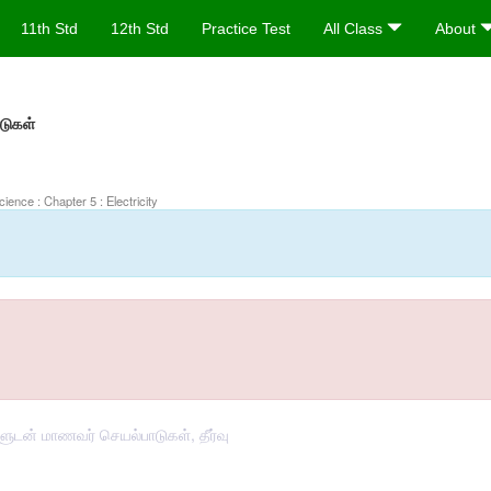
11th Std
12th Std
Practice Test
All Class
About
டுகள்
cience : Chapter 5 : Electricity
களுடன் மாணவர் செயல்பாடுகள், தீர்வு