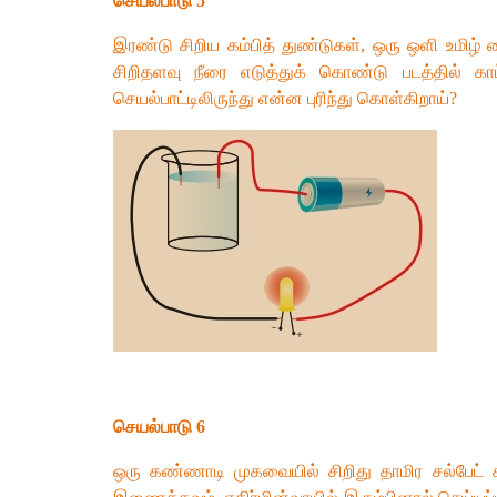
செயல்பாடு 5
இரண்டு சிறிய கம்பித் துண்டுகள், ஒரு ஒளி உமிழ்
சிறிதளவு நீரை எடுத்துக் கொண்டு படத்தில் க
செயல்பாட்டிலிருந்து என்ன புரிந்து கொள்கிறாய்?
செயல்பாடு 6
ஒரு கண்ணாடி முகவையில் சிறிது தாமிர சல்பேட் 