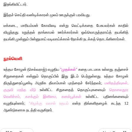
குடித்தான். இதமாக இருந்தது. 
பிறகு அவள் கேட்காமலேயே எல்லாவற்றையும் சொல்லிவிட்டுக்
கைவைத்தபடி உட்கார்ந்துவிட்டான்.
அவனைப் பார்த்து அவளுக்குச் சிரிப்பதா , அழுவதா என்றே தெரிய
" ஏன் மாமா ... தெரியாமத்தான் கேக்குறேன்... நீ நட்டுப் போட்டுருக்
பாழாப் போயிடப் போவுதுன்னு இப்படிக் கன்னத்திலே கை வச
உக்காந்துகிட்டே ... இந்த ஊர்ல இருக்கிற மொத்தம் அறுபது வே
நமக்குன்னு ஒரு " சக்கரைக்குழி" நிலம் கூட இல்லே . எந்த நிலம்
நமக்கென்ன... நமக்குன்னு சொந்தம் கொண்டாட இருக்கிறது 
காலும்தான். இந்த ஊரு இல்லேன்னா ... இன்னொரு ஊரு... வேலைய
...." ஆவேசமாய்க் கொட்டி முழக்கிவிட்டு உள்ளே போனாள்.
விக்கித்துப் போய் உட்கார்ந்திருந்த மருதனின் முன்னே சோற்று