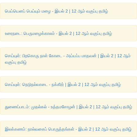
நடக்கத் தொடங்கினாள்.
பெய்யெனப் பெய்யும் மழை - இயல் 2 | 12 ஆம் வகுப்பு தமிழ்
அல்லியின் கணக்குத் தப்பவில்லை. 
உரைநடை: பெருமழைக்காலம் - இயல் 2 | 12 ஆம் வகுப்பு தமிழ்
தளும்புகின்ற வடி வாய்க்காலில் ஜில்லென்ற இடுப்பளவு தண்ணீரில
நின்றபடி மண்டிக்கிடந்த காட்டாமணக்குச் செடிகளை சரக் சரக்' க
மேலே எறிந்து கொண்டிருந்தான் மருதன். அப்படியே திகை
செய்யுள்: பிறகொரு நாள் கோடை - அய்யப்ப மாதவன் | இயல் 2 | 12 ஆம்
நின்றுவிட்டாள் அல்லி.
வகுப்பு தமிழ்
அவளையறியாமலேயே புடவையை வரிந்து கட்டிக்கொண்டு வாய்க
இறங்கிவிட்டாள்.
செய்யுள்: நெடுநல்வாடை - நக்கீரர் | இயல் 2 | 12 ஆம் வகுப்பு தமிழ்
" நீ சொல்றது நிஜம்தான் மாமா. ஊரு நல்லா இருந்தாதா
துணைப்பாடம்: முதல்கல் - உத்தமசோழன் | இயல் 2 | 12 ஆம் வகுப்பு தமிழ்
நல்லாயிருக்கலாம். அதுக்காக இவ்ளோ நீளமான வாய்க்காலை நீ
மட்டுமே சுத்தம் பண்ணிட முடியுமா?"
இலக்கணம்: நால்வகைப் பொருத்தங்கள் - இயல் 2 | 12 ஆம் வகுப்பு தமிழ்
ஆற்றாமையுடன் கேட்டவளைத் திரும்பிப் பார்க்காமலே பதில் தந்தான