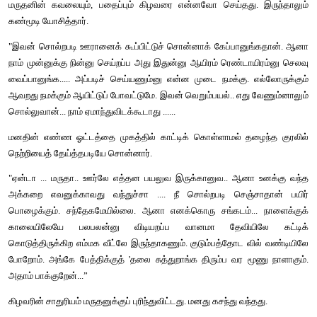
மருதனின் மனத்திற்குள் ஆச்சரியம் பூத்தது.
கிழவன் காளியப்பன்தான் ஊரிலேயே பெரிய மிராசு. ஏராள நிலம் நீச்சு
ஆள் மாகானம் என்ற அமோக வாழ்க்கை . இதுவே இன்னொருவனா
இந்நேரம் ஈசிச் சேரில் சாய்ந்தபடி வெற்றிலை குதப்பிக்கொண்டு ஊ
பேசிக்கொண்டிருப்பான். கிழவனால் அப்படி முடியாது. 
" பெரியப்பா ....!"
குரல் கேட்டு, கோவணக்கட்டும், தலையில் முண்டாசுமாய் இருந்த க
மறைத்த பூவரசக் கிளைகளை ஒதுக்கிக் குனிந்து பார்த்தார்.
"யாரது..." 
"நான்தான்.. மருதன்" 
" என்ன டா ..."