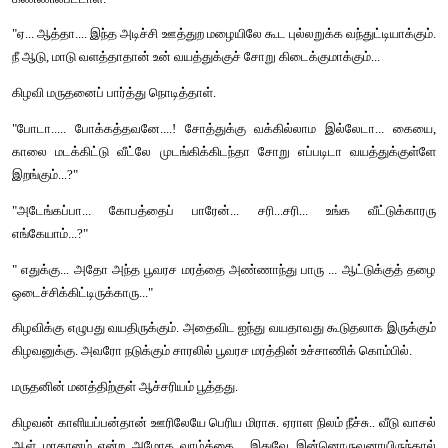
செடின்னாகூட ஒரே நாள்லே வாய்க்காலும் சுத்தமாயிடும். தண்ணிய
வடிஞ்சிடும்."
இப்படிச் சொன்ன மருதனை ஏற இறங்கப் பார்த்தான். பார்த்ததோட
வலையை வாய்க்காலுக்குள் இறக்குவதும் தடம் பார்த்து மேலே தூக்
கெண்டை மீன்களை அள்ளிப் பக்கத்திலிருந்த மீன் கூடைக்குள் 
காரியத்திலேயே கண்ணாயிருந்தான் மாரி.
பொறுமையிழந்து போனான் மருதன். "ஏண்டா மாரி. நா
உங்கிட்டதான். நீ சாஞ்சு கிட்டிருந்த பனைமரத்துக்கிட்டேயில்லை."
"தெரியுது... ஏதாவது நடக்கிற காரியமா இருந்தா பதில் சொல
போகாத ஊருக்கு வழி கேக்கிற, ... நானென்ன சொல்ல முடியும்?"
"எதுடா நடக்காத காரியம்?" 
"சரிசரி. எதுக்கு இப்படிக் கோபப்படுறே? முதல்லே ஊரை ஒண
காரியத்தை ஆரம்பி. மத்ததை நீயே தெரிஞ்சுக்குவே...