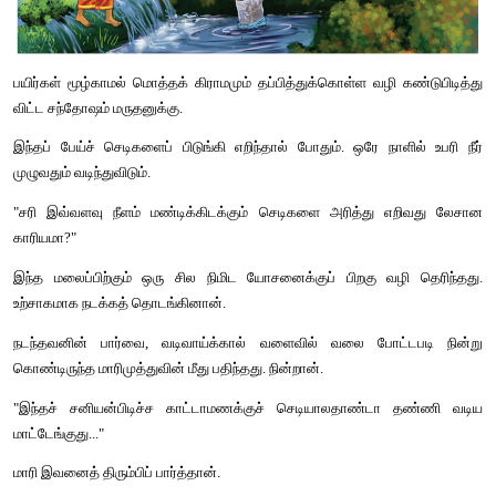
அதற்கு யாரால் முடியும்...? இதற்கே அங்கே வாங்கி, இங்கே பி
ஏகப்பட்ட அல்லாடல்கள்.
மறுபடியும் என்றால் .... தரிசுதான். சோற்றுக்கு லாட்டரிதான். வேறு
என்ன செய்யலாம் என்று மருதனுக்கும் ஆயிரம் யோசனைகள்.
கரைவழியே நடந்தான். உபரித் தண்ணீர் வடிய வேண்டிய வடிகால் 
பார்த்தான். மதகின் 'கீழ்க்குமிழி' மட்டுமல்ல, ஊரைச்சுற்றி வளை
மூன்றுமைல் நீள வடிவாய்க்கால் முழுவதுமே சுவர் வைத்துத் தடு
காடாய் மண்டிக் கிடந்த நெய்வேலி காட்டாமணக்குச் செடிகளின்
ஆக்கிரமிப்பு.