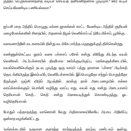
நுழையும்முன்
பயிர்களை வாழவைப்பது மழை. அது பெருமழையாகி வெள்ளமாய
தேங்குகையில், தான் உயிர்ப்பித்த பயிர்களையே இல்லாமல் ஆக்கிவ
மழையின் குற்றமல்ல. வெள்ளம் தேங்காமல் வடிய வழிவகை செய்
குற்றம். பெருவெள்ளத்தை வடியச் செய்யத் தனிமனிதனால் முடியுமா
செய்யவேண்டிய பணியல்லவா?
ஐப்பசி மாத அந்திப் பொழுது, வர்ண ஜாலங்கள் காட்ட வேண்டிய அந்
மழைமேகங்களின் சிறையில்; அதனால் நிழல் வெளிச்சம் மட்டுமே மிச்ச
வளவனாற்றின் வடகரையில் நின்று வடக்கே பார்த்த மருதனுக்குத் த