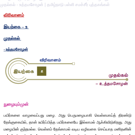
முதல்கல் - உத்தமசோழன் | தமிழ்நாடு பள்ளி சமச்சீர் புத்தகங்கள்
விரிவானம்
இயற்கை – உ 
முதல்கல் 
- உத்தமசோழன்