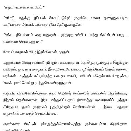
உற்சாகமாக நடக்கத் தொடங்கினான்.
நடந்தவனின் பார்வை, வடிவாய்க்கால் வளைவில் வலை போட்
கொண்டிருந்த மாரிமுத்துவின் மீது பதிந்தது. நின்றான்.
"இந்தச் சனியன்பிடிச்ச காட்டாமணக்குச் செடியாலதாண்டா
மாட்டேங்குது..."
மாரி இவனைத் திரும்பிப் பார்த்தான். 
"யாரு இல்லேன்னா..."
"அதிலும் நம்மூரு வடிமதகு இருக்கே... அது வெள்ளைக்காரன
நம்மூருக்குன்னே ரொம்ப டெக்னிக்கா கட்டுனது. கடலே திரண்டு
நுழைஞ்சாலும் அப்படியே முழுங்கிட்டுக் 'கம்'முன்னு இருக்கும், 
"யாரு இல்லேன்னா..."
"ஊர்க்காரங்க எல்லோரும் ஒண்ணு சேந்தோம்னு வச்சுக்க.