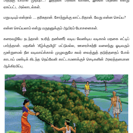
ஐப்பசி, கார்த்திகை மாதங்களில் தஞ்சை, நாகை மாவட்டக்கார
வாடிக்கையான செய்திதான். ஆனால்....
காவிரியின் கடைமடைக்காரர்கள் ‘குறுவை’யை மறந்துவிட்டு, 'சம்
தண்ணீர் வராமலா போய்விடும் என்று நாற்றை விட்டு, அது முற
'மேட்டூர் நிலவரத்தை அன்றாடம் பார்த்துப் பார்த்துப் பெருமூச்சு வி
பொறுக்காத மேகங்கள் காட்டிய கருணைப் பொழிவினால், முற்ற
பிடுங்கி, அதன் பருவம் தப்பியதற்குத் தாங்கும் வகையில் அதிக உரம்
ஒரு வாரமே ஆன குழந்தைப் பயிர்கள் தான் இப்போது வயல் முழுவது
எந்த மழையின் உதவியில் நட்டார்களோ அதே மழையின் 'அபரிமித
இப்போது பயிர் தெப்பலாடுகிறது.
ஒருநாள் மூழ்கினால் போதும். முழுவதும் அழுகிவிடும். மறு
நாற்றுவிட்டு... புதிய சாகுபடிதான்.