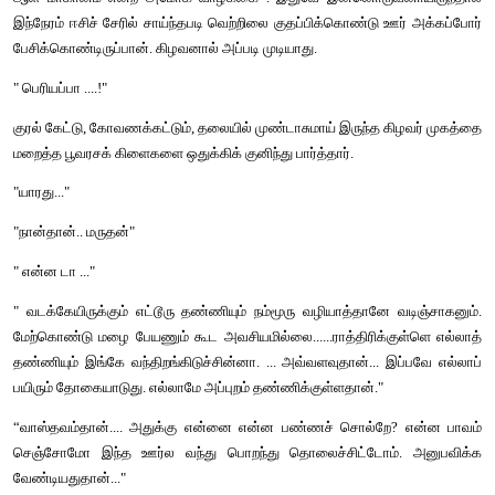
"ச்சே... நீயெல்லாம் ஒரு மனுஷன்... முதமுத உங்கிட்ட வந்து கேட்
என்னைச் சொல்லணும்..." 
கோபம் மாறாமல் கீழே இறங்கினான் மருதன்.
கணுக்கால் அளவு தண்ணீர் நிற்கும் நடைபாதை வரப்பு, இருபுறமும் மூ
பயிர்கள். ஒரு வார மழையால் இடையிடையே பசுமை பூரித்துப்போய் ந
மரங்கள். மடித்துக் கட்டியிருந்த பழைய கைலி, பனியன் மீதெல்லா
'சளக் புளக்' கென்று நடந்துகொண்டிருந்தான்.
வழியில் வீரன்கோவில்குளம். கரை நெடுகத் தண்ணீர்க் குளியலில் 
நிற்கும் தென்னைகள். இரவு வந்துவிட்டதாய் நினைத்து அவசரமாய
சிரித்தபடி குளம் முழுக்கப் பூத்திருக்கும் செவ்வல்லிகள் ...
மருதனின் மனதைத் தொடவில்லை .
குளக்கரை மேட்டில் புல்லறுத்துக்கொண்டிருந்த முல்லையம்ம
கண்ணில்பட்டாள்.