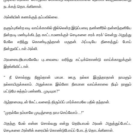
யோசிப்புக்குப் பிறகு மருதனை ஏறிட்டான்.
"மருதண்ணே .... நீங்க சொல்ற வேலையைச் செய்றதுக்குன்னே பி டப
கவர்மெண்ட்லே ஒரு டிபார்ட்மெண்ட் இருக்கு. நாளைக் காலையி
பார்த்து ஒரு 'பெட்டிஷன்' கொடுத்தீங்கன்னா செஞ்சுட்டுப் போறாங்க
மருதனின் முகம் சிறுத்துப் போய்விட்டது. 
" நானே கூட நாளைக்கு என்ஜினியரைப் பார்க்கலாம். ஆனா எனக்க
மூணு நாளைக்கு மூச்சுவிட முடியாத வேலை. எங்க தலைவருக்குப்
அதுக்கு அன்னதானம்.. ரத்ததானம்னு நிறைய வேலை. உங்களுக்
அவரோட ரசிகர் மன்றத்துக்கு நான்தான் தலைவருன்னு . பிறந
முடிஞ்சதும் நீங்க சொல்ற மாதிரி ஏதாவது செய்வோம். வரட்ட
எனக்காக எல்லாரும் காத்துக்கிட்டிருப்பாங்க."
மருதனின் பதிலை எதிர்பார்க்காமல் அவன் போய்க்கொண்டே இருந்
இதற்குப் பிறகும் மருதனால் சும்மா இருக்க முடியவில்லை. ஒரு