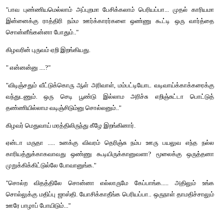
"ஏ... ஆத்தா.... இந்த அடிச்சி ஊத்துற மழையிலே கூட புல்லறுக்க வந்த
நீ ஆடு, மாடு வளத்தாதான் உன் வயத்துக்குச் சோறு கிடைக்குமாக்கும
கிழவி மருதனைப் பார்த்து நொடித்தாள்.
"போடா..... போக்கத்தவனே....! சோத்துக்கு வக்கில்லாம இல்ல
காலை மடக்கிட்டு வீட்லே முடங்கிக்கிடந்தா சோறு எப்படிடா வய
இறங்கும்...?"
"அடேங்கப்பா... கோபத்தைப் பாரேன்... சரி...சரி... உங்க வ
எங்கேயாம்...?"
" எதுக்கு... அதோ அந்த பூவரச மரத்தை அண்ணாந்து பாரு ... ஆட்
ஒடைச்சிக்கிட்டிருக்காரு..."
கிழவிக்கு எழுபது வயதிருக்கும். அதைவிட ஐந்து வயதாவது கூடுதல
கிழவனுக்கு. அவரோ நடுக்கும் சாரலில் பூவரச மரத்தின் உச்சாணிக்