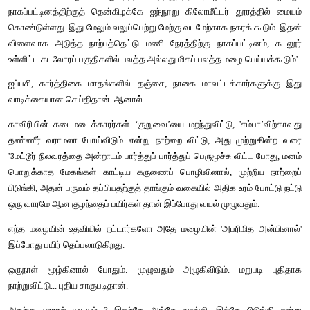
கண்ணுக்கெட்டிய தூரம் வரை பச்சைப் பசேல் என்று விரிந்து
வெளிகள். அடர்பச்சையில் தீவுபோல ஊர்க்குடியிருப்பு. மரங்கள
வயல்வெளியெங்கும் நடவு முடிந்து ஒரு வாரம் பத்து நாளான 'பச்ச
தொடங்கியிருந்த இளம்பயிர், வெளிர்பச்சையில். இப்பொழுதோ சற்ற
நீருக்குள் மூழ்கி விடும் ஆபத்தில். நான்கு நாள் அடைமழ
வாய்க்கால்களும் பொங்கி வழிந்து வரப்பு எது, வயல் எது என
தெரியாமல் 'கெத்... கெத்' என்று அலையடித்துக் கொண்ட
வழிதெரியாமல்.
போதும் பத்தாததற்கு வானொலி வேறு அதிகாலையிலேயே அபாய
ஒன்றை வழங்கிவிட்டது.
'வங்கக்கடலில் உருவான குறைந்த காற்றழுத்தத் தாழ்வு மண்
நாகப்பட்டினத்திற்குத் தென்கிழக்கே ஐந்நூறு கிலோமீட்டர் தூர
கொண்டுள்ளது. இது மேலும் வலுப்பெற்று மேற்கு வடமேற்காக நகரக்
விளைவாக அடுத்த நாற்பத்தெட்டு மணி நேரத்திற்கு நாகப்பட்ட
உள்ளிட்ட கடலோரப் பகுதிகளில் பலத்த அல்லது மிகப் பலத்த மழை பெ