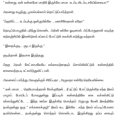
வைப்பானுங்க..... அப்படிச் செய்யணும்னு என்ன முடை நமக்கு. எ
ஆவறது நமக்கும் ஆயிட்டுப் போவட்டுமே. இவன் வெறும்பயல்.. எது 
சொல்லுவான்... நாம் ஏமாந்துவிடக்கூடாது ......
மனதின் எண்ண ஓட்டத்தை முகத்தில் காட்டிக் கொள்ளாமல் தழை
நெற்றியைத் தேய்த்தபடியே சொன்னார்.
"ஏன்டா ... மருதா.. ஊர்லே எத்தன பயலுவ இருக்கானுவ.. ஆனா
அக்கறை எவனுக்காவது வந்துச்சா .... நீ சொல்றபடி செஞ்ச
பொழைக்கும். சந்தேகமேயில்லை. ஆனா எனக்கொரு சங்கடம்...
காலையிலேயே பலபலன்னு விடியறப்ப வானமா தேவியில
கொடுத்திருக்கிற எம்மக வீட்லே இருந்தாகணும். குடும்பத்தோட வி
போறோம். அங்கே பேத்திக்குத் 'தலை சுத்துறாங்க திரும்ப வர மூ
அதாம் பாக்குறேன்...”
கிழவரின் சாதுரியம் மருதனுக்குப் புரிந்துவிட்டது. மனது கசந்து வந்