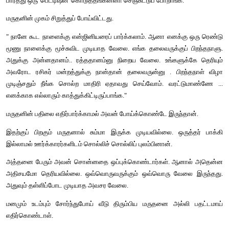
வந்துடணும். ஒரு செடி பூண்டு இல்லாம அரிச்சு எறிஞ்சுட்
தண்ணியில்லாம வடிஞ்சிடும்னு சொல்லனும்.."
கிழவர் மெதுவாய் மரத்திலிருந்து கீழே இறங்கினார்.
ஏன்டா மருதா ..... உனக்கு விவரம் தெரிஞ்சு நம்ப ஊரு பயல
காரியத்துக்காகவாவது ஒண்ணு கூடியிருக்கானுவளா? மூலைக்
முறுக்கிக்கிட்டுல்லே போவானுங்க."
"சொல்ற விதத்திலே சொன்னா எல்லாருமே கேப்பாங்க..... அ
சொல்லுக்கு மதிப்பு ஜாஸ்தி. யோசிக்காதீங்க பெரியப்பா.. ஒருநாள் 
ஊரே பாழாப் போயிடும்..."
மருதனின் கவலையும், பதைப்பும் கிழவரை என்னவோ செய்தது. 
கண்மூடி யோசித்தார்.
"இவன் சொல்றபடி ஊரானைக் கூப்பிட்டுச் சொன்னாக் கேப்பானு
நாம் முன்னுக்கு நின்னு செய்றப்ப அது இதுன்னு ஆயிரம் ரெண்டாய