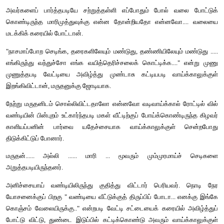
இல்லாமல் ஊர்க்காரர்களிடம் சொல்லிச் சொல்லிப் புலம்பினான்.
அத்தனை பேரும் அவன் சொன்னதை ஒப்புக்கொண்டார்கள். ஆன
அதிசயமோ தெரியவில்லை. ஒவ்வொருவருக்கும் ஒவ்வொரு வேல
அதுவும் தள்ளிப்போட முடியாத அவசர வேலை.
மனமும் உடம்பும் சோர்ந்துபோய் வீடு திரும்பிய மருதனை அல்
எதிர்கொண்டாள்.
" என்னது. ஏன் என்னமோ மாதிரி இருக்கே மாமா. உடம்பு கிடம்பு சர
அவனது கழுத்து, முகமெல்லாம் தொட்டுப்பார்த்தாள்.
"ம்ஹூம்...... உடம்புக்கு ஒன்றுமில்லே ... மனசிலேதான் ஏதோ"
நொடிப்பொழுதில் புரிந்து கொண்ட அல்லி உள்ளே ஓடினாள். அப்போத
சுடுகஞ்சியில் இரண்டுகல் உப்பைப் போட்டுக் கலக்கி எடுத்து வந்தாள்
" இதைக்குடி... சூடா இருக்கு." 