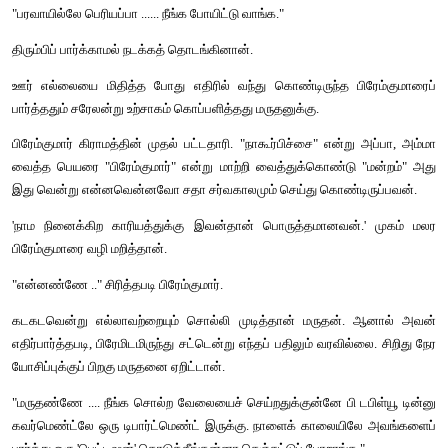
" வடக்கேயிருக்கும் எட்டூரு தண்ணியும் நம்மூரு வழியாத்தானே வ
மேற்கொண்டு மழை பேயணும் கூட அவசியமில்லை......ராத்திரிக்கு
தண்ணியும் இங்கே வந்திறங்கிடுச்சின்னா. ... அவ்வளவுதான்... இ
பயிரும் தோகையாடுது. எல்லாமே அப்புறம் தண்ணிக்குள்ளதான்."
“வாஸ்தவம்தான்.... அதுக்கு என்னை என்ன பண்ணச் சொல்றே?
செஞ்சோமோ இந்த ஊர்ல வந்து பொறந்து தொலைச்சிட்டோம்.
வேண்டியதுதான்..." 
"பாவ புண்ணியமெல்லாம் அப்புறமா பேசிக்கலாம் பெரியப்பா... ம
இன்னைக்கு ராத்திரி நம்ம ஊர்க்காரர்களை ஒண்ணு கூட்டி ஒ
சொன்னீங்கன்னா போதும்.."
கிழவரின் புருவம் ஏறி இறங்கியது.
" என்னன்னு ....?"
"விடிஞ்சதும் வீட்டுக்கொரு ஆள் அரிவாள், மம்பட்டியோட வடிவாய்