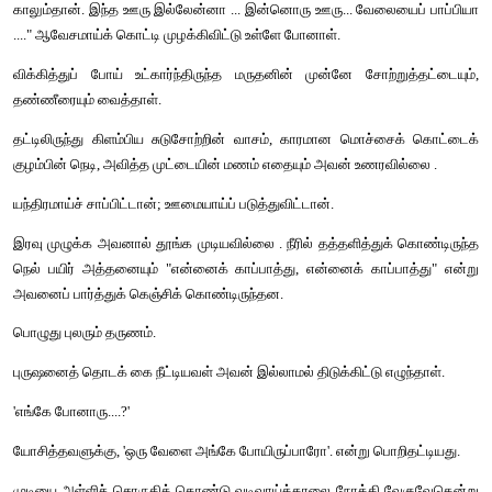
"பரவாயில்லே பெரியப்பா ...... நீங்க போயிட்டு வாங்க."
திரும்பிப் பார்க்காமல் நடக்கத் தொடங்கினான்.
ஊர் எல்லையை மிதித்த போது எதிரில் வந்து கொண்டிருந்த பி
பார்த்ததும் சரேலன்று உற்சாகம் கொப்பளித்தது மருதனுக்கு.
பிரேம்குமார் கிராமத்தின் முதல் பட்டதாரி. "நாகூர்பிச்சை" என்று
வைத்த பெயரை "பிரேம்குமார்" என்று மாற்றி வைத்துக்கொண்டு 
இது வென்று என்னவென்னவோ சதா சர்வகாலமும் செய்து கொண்டி
'நாம நினைக்கிற காரியத்துக்கு இவன்தான் பொருத்தமானவன்.
பிரேம்குமாரை வழி மறித்தான். 
"என்னண்ணே .." சிரித்தபடி பிரேம்குமார். 
கடகடவென்று எல்லாவற்றையும் சொல்லி முடித்தான் மருதன்.
எதிர்பார்த்தபடி, பிரேமிடமிருந்து சட்டென்று எந்தப் பதிலும் வரவில்