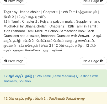
தண்ணீரையும் வைத்தாள்.
Prev Page
Next Page
தட்டிலிருந்து கிளம்பிய சுடுசோற்றின் வாசம், காரமான மொச்ச
Tags : by Uthana cholan | Chapter 2 | 12th Tamil உத்தமசோழன் |
இயல் 2 | 12 ஆம் வகுப்பு தமிழ்.
குழம்பின் நெடி, அவித்த முட்டையின் மணம் எதையும் அவன் உணரவ
12th Tamil : Chapter 2 : Poiyana paiyum malai : Supplementary:
Mudhalkal by Uthana cholan | Chapter 2 | 12th Tamil in Tamil :
யந்திரமாய்ச் சாப்பிட்டான்; ஊமையாய்ப் படுத்துவிட்டான்.
12th Standard Tamil Medium School Samacheer Book Back
Questions and answers, Important Question with Answer. 12 ஆம்
இரவு முழுக்க அவனால் தூங்க முடியவில்லை . நீரில் தத்தளித்துக
வகுப்பு தமிழ் : இயல் 2 : பெய்யெனப் பெய்யும் மழை : துணைப்பாடம்:
முதல்கல் - உத்தமசோழன் | இயல் 2 | 12 ஆம் வகுப்பு தமிழ் : 12 ஆம்
நெல் பயிர் அத்தனையும் "என்னைக் காப்பாத்து, என்னைக் காப்ப
வகுப்பு புத்தகம் கேள்விகள் மற்றும் பதில்கள்.
அவனைப் பார்த்துக் கெஞ்சிக் கொண்டிருந்தன.
Prev Page
Next Page
பொழுது புலரும் தருணம். 
புருஷனைத் தொடக் கை நீட்டியவள் அவன் இல்லாமல் திடுக்கிட்டு எழ
12 ஆம் வகுப்பு தமிழ்
| 12th Tamil (Tamil Medium) Questions with
Answers, Solution
'எங்கே போனாரு....?'
யோசித்தவளுக்கு, 'ஒரு வேளை அங்கே போயிருப்பாரோ'. என்று பொற
12 ஆம் வகுப்பு தமிழ் : இயல் 2 : பெய்யெனப் பெய்யும் மழை
முடியை அள்ளிச் சொருகிக் கொண்டு வடிவாய்க்காலை நோக்கி வ