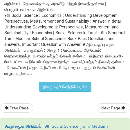
1.
சட்டம்
:
தேசியப்
பசுமை
தீர்ப்பாய
சட்டம்
, 2010
அறிவோம்: தொலைநோக்கு, அளவீடு மற்றும் நிலைத் தன்மை |
பொருளியல் | சமூக அறிவியல்.
செயல்பாடு
:
சுற்றுச்சூழல்
பாதுகாப்பு
காடுகள்
மற்றும்
இயற்கை
9th Social Science : Economics : Understanding Development:
வளங்களைப்
பாதுகாக்கிறது
Perspectives, Measurement and Sustainability : Answer in detail
Understanding Development: Perspectives, Measurement and
2.
சட்டம்
:
பல்லுயிர்மை
பாதுகாப்புச்
சட்டம்
, 2002
Sustainability | Economics | Social Science in Tamil : 9th Standard
Tamil Medium School Samacheer Book Back Questions and
செயல்பாடு
:
பல்லுயிர்மைகளைப்
பாதுகாத்தல்
.
answers, Important Question with Answer. 9 ஆம் வகுப்பு சமூக
3.
சட்டம்
:
சுற்றுச்சூழல்
பாதுகாப்பு
சட்டம்
, 1986
அறிவியல் : பொருளியல் : அலகு 1 : மேம்பாட்டை அறிவோம்:
தொலைநோக்கு, அளவீடு மற்றும் நிலைத் தன்மை : விரிவான விடையளி -
செயல்பாடு
:
சுற்றுச்சூழலை
பாதுகாத்தல்
மற்றும்
மேம்படுத்தலுக
மேம்பாட்டை அறிவோம்: தொலைநோக்கு, அளவீடு மற்றும் நிலைத் தன்மை
வழங்குதல்
.
| பொருளியல் | சமூக அறிவியல் : 9 ஆம் வகுப்பு புத்தகம் கேள்விகள்
மற்றும் பதில்கள்.
4.
சட்டம்
:
வன
பாதுகாப்பு
சட்டம்
, 1980
செயல்பாடு
:
காடுகளை
அழித்தலை
தடைசெய்தல்
மற்றும்
காட
இதை ஆங்கிலத்தில் படிக்க
பகுதிகளில்
மரம்
வளர்த்தலை
ஊக்கப்படுத்துதல்
.
5.
சட்டம்
:
நீர்
(
நீர்
பாதுகாப்பு
மற்றும்
மாசுபடுத்துதல்
தடுப்பு
)
சட்டம்
,
Prev Page
Next Page
செயல்பாடு
:
அனைத்து
வகையான
ஆறுகள்
,
ஏரிகள்
,
கு
பராமரித்தல்
.
9வது சமூக அறிவியல்
| 9th Social Science (Tamil Medium)