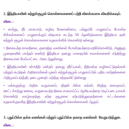
பொருளாதார
,
சமூக
,
சுற்றுச்சூழல்
தன்மையை
சமநிலையில்
வேண்டும்
.
•
இந்தியாவின்
மின்தேவைக்கான
அனல்
மற்றும்
புனல்
நிலையங்களும்
பாதகமான
சுற்றுச்
சூழல்
தாக்கத்தைக்
கொண்டு
மரபு
சாரா
வளங்களைப்
பயன்படுத்துதல்
நிலையான
மேம்பாட்
அத்தியாவசியம்
.
•
சூரிய
ஒளி
மூலம்
மின்
சக்தியை
நேரடியாக
சூரிய
ஒளியின
செயல்கள்
மூலம்
உற்பத்தி
செய்து
பயன்படுத்துவது
சூரிய
சக்தி
ஆக
அதிக
அளவில்
சூரிய
மின்தகடு
அமைப்பு
கொண்ட
மாநிலம்
ஆகும்
.
2.
இந்தியாவின்
சுற்றுச்சூழல்
கொள்கைகளைப்
பற்றி
விளக்கமாக
வ
விடை
:
•
காற்று
,
நீர்
மாசுபாடு
,
கழிவு
மேலாண்மை
,
பல்லுயிர்
பாது
சிக்கல்களைப்
பாதுகாக்கும்
விதமாக
கடந்த
30
ஆண்டுகளாக
சுற்றுச்
சூழல்
கொள்கைகளை
உருவாக்கிக்
கொண்டு
உள்ளது
.
•
நிலையற்ற
காலநிலை
,
குறைந்த
வளங்கள்
போன்றவற்றை
எதிர்க