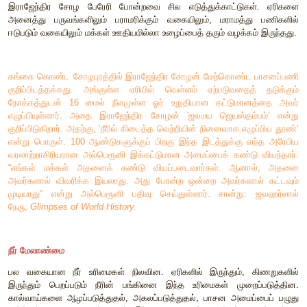
பிரம்மதேயங்கள் நீங்கலாகப் பல ஊர்களின் தொகுப்பு நாடு
கால்வாய்கள், குளங்கள் போன்ற பாசன ஆதாரங்களைச்
உருவாக்கப்பட்டிருந்தன. வேளாண் வகை கிராமங்க
வைத்திருந்தவர்களின் மன்றம் நாட்டார் எனப்பட்டது. சோழ அரசக
அடிப்படை உறுப்புகளாக நாட்டார் செயல்பட்டனர். அரசுக்கான நிர
நீதித்துறை சார்ந்த பணிகளை இவர்கள் மேற்கொண்டனர். நாட
மரபுவழி நில உரிமைகள் வழங்கப்பட்டிருந்தன. தாங்கள் சார்ந்த நாட்
சேகரித்துக் கொடுக்கும் பொறுப்பும் அவர்களுக்கு இருந்தது. நா
மரியாதை செலுத்தும் நோக்கில் ஆசுடையான் (நில உரிமையா
(வழிநடத்துவோர்), கிழவன் (தலைவர்) போன்ற பட்டங்கள் அள
நாட்டுக்கணக்கு, நாட்டு வையவன் எனும் பணியாளர்கள் நாட்டார
பணிகளை ஆவணப்படுத்தினர்.
3.
பொருளாதாரம்
வேளாண்மை
சோழர் காலகட்டத்தில் ஏற்பட்ட மிகப் பெரிய வளர்ச்சிகளில் ஒன