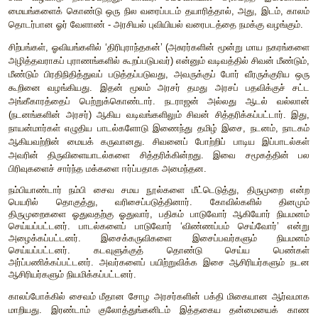
முடியாது” என்று அல்பெரூனி பதிவு செய்துள்ளார். சான்ற
நேரு,
Glimpses of World History.
நீர் மேலாண்மை
பல வகையான நீர் உரிமைகள் நிலவின. ஏரிகளில் இருந்தும்
இருந்தும் பெறப்படும் நீரின் பங்கினை இந்த உரிமைகள் முற
கால்வாய்களை ஆழப்படுத்துதல், அகலப்படுத்துதல், பாசன அமை
பார்த்தல் ஆகிய பொறுப்புகளும் இந்த உரிமைகளில் அடக்கம். ந
செய்வது ‘நிற்கின்றவாறு’ (பங்கீடு செய்யப்பட்டபடியான நீரின
குறிக்கப்பட்டது. குமிழ் (மதகு), தலைவாய் (தலைமடை) ஆகிய
திறந்துவிடப்பட்டது. நீர் உரிமைகளை மீறுவதும் பிரம்மதே
கொடையளிக்கப்பட்ட நீராதாரங்களை ஆக்கிரமிப்பதும் அரச
செயல்கள் என்று அரசு ஆணைகள் எச்சரித்தன. ஊருக்குப் ப
‘எங்கள் குளம்’ என்று அழைக்கப்பட்டது. நன்கொடையாகவும் 
நடைபெற்ற நிலப்பரிமாற்றங்களில் நீர் மீதான உரிமைகளும் இணைக்க