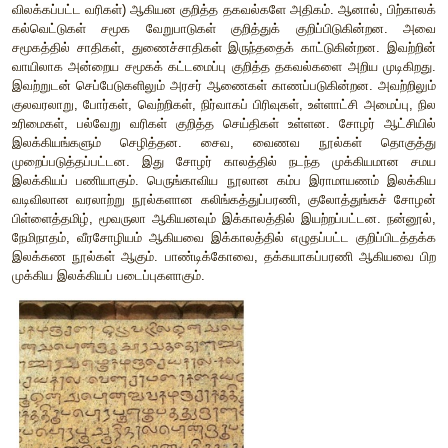
ஆட்சிமுறையின் அடித்தளத்தையும் விரிவாக்கினார். முதலாம்
(985-1014) அவருடைய மகன் முதலாம் இராஜேந்திரனும் (1014-
முன்னோடிகள் மூலம் ஏற்பட்டிருந்த வளர்ச்சிகளை ஒருங்கிணை
இந்தியாவில் சோழரின் மேலாதிக்கத்தை நிறுவினர்.
சான்றுகள்
சோழர் தங்களது பரந்து விரிந்த பேரரசை ஆள்வதற்கு வலுவ
கட்டமைப்பை உருவாக்கியதுடன், பிற்கால வரலாற்றாய்வாளர்கள
வண்ணம் பெரும் எண்ணிக்கையிலான வரலாற்றுச் சான்றுகளைய
சென்றுள்ளனர். செப்பேடுகளிலும் கல்லிலும் 10,000-க்க
கல்வெட்டுகள் சோழர் வரலாற்றுக்கான முதல் நிலைச் சான்ற
இந்த வரலாற்று ஆவணங்களில் பெரும்பான்மையானவை அரசர்க
கோவில்களுக்கு வழங்கிய கொடை குறித்த தகவல்களாகவே உள்
உள்ளடக்கத்தில் நிலப் பரிமாற்றங்கள், வரிகள் (விதிக்கப்
விலக்கப்பட்ட வரிகள்) ஆகியன குறித்த தகவல்களே அதிகம். ஆனா
கல்வெட்டுகள் சமூக வேறுபாடுகள் குறித்துக் குறிப்பிட
சமூகத்தில் சாதிகள், துணைச்சாதிகள் இருந்ததைக் காட்டுகின
வாயிலாக அன்றைய சமூகக் கட்டமைப்பு குறித்த தகவல்களை அறி
இவற்றுடன் செப்பேடுகளிலும் அரசர் ஆணைகள் காணப்படுகின்றன