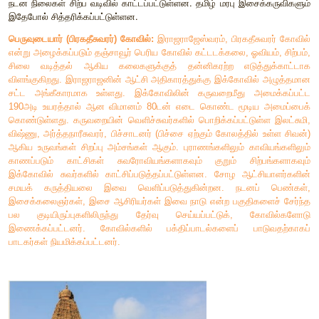
நிலங்களிலும் ‘உழுகுடி’ என்ற குத்தகைதாரர்கள் வேள
மேற்கொண்டனர். இவர்களுக்குச் சொந்தமாக நிலங்கள்
உடமையாளர்கள் விளைச்சலில் மேல் வாரத்தையும் (அதிக பங்கு
கீழ்வாரத்தையும் (குறைவான பங்கு) எடுத்துக்கொண்டனர். சமூகப
அடிமட்டத்தில் உழைப்பாளிகளும் (பணிசெய் மக்கள்) அடிமைகளும் 
இந்த வேளாண் சமூகத்துக்கு வெளியே ஆயுதம் தரித்த
கைவினைஞர்களும் வணிகர்களும் இருந்தனர், மக்க
குறிப்பிடத்தக்க அளவில் இருந்திருக்கக்கூடிய கால்நடை வளர்ப்ப
சில ஆவணங்கள் கூறுகின்றன. அக்காலத்தில் பழங்குடிகளும், கா
மக்களும் இருந்துள்ளனர். ஆனால், அவர்கள் குறித்து 
குறைவானதாகும்.
மதம்
சிவன், விஷ்ணு முதலான புராணக் கடவுளர்கள் சோழர் காலத்
அடைந்தனர். இக்கடவுள்களுக்காக அதிக எண்ணிக்கையில் புத
கட்டப்பட்டன. இக்கோவில்களுக்குப் பெருமளவில் நி
வழங்கப்பட்டன. பெருமளவிலான மக்கள் இக்கோவில்களின் செல்வ
கொண்டுவரப்பட்டனர்.