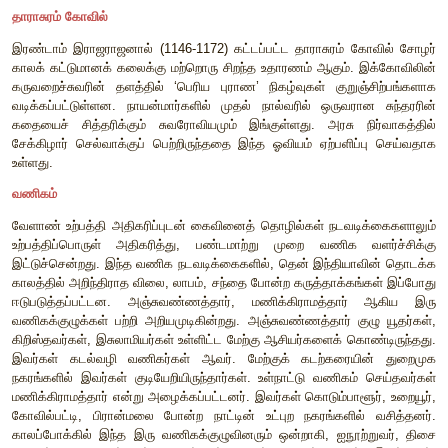
நாயன்மார்கள் எழுதிய பாடல்களோடு இணைந்து தமிழ் இசை, ந
ஆகியவற்றின் மையக் கருவானது. சிவனைப் போற்றிப் பாடிய
அவரின் திருவிளையாடல்களை சித்தரிக்கின்றது. இவை சம
பிரிவுகளைச் சார்ந்த மக்களை ஈர்ப்பதாக அமைந்தன.
நம்பியாண்டார் நம்பி சைவ சமய நூல்களை மீட்டெடுத்து, த
பெயரில் தொகுத்து, வரிசைப்படுத்தினார். கோவில்கள
திருமுறைகளை ஓதுவதற்கு ஓதுவார், பதிகம் பாடுவோர் ஆகி
செய்யப்பட்டனர். பாடல்களைப் பாடுவோர் ‘விண்ணப்பம் செய
அழைக்கப்பட்டனர். இசைக்கருவிகளை இசைப்பவர்களு
செய்யப்பட்டனர். கடவுளுக்குத் தொண்டு செய்
அர்ப்பணிக்கப்பட்டனர். அவர்களைப் பயிற்றுவிக்க இசை ஆசிர
ஆசிரியர்களும் நியமிக்கப்பட்டனர்.
காலப்போக்கில் சைவம் மீதான சோழ அரசர்களின் பக்தி மிக
மாறியது. இரண்டாம் குலோத்துங்கனிடம் இத்தகைய தன
முடியும். அரச சமயமான சைவத்துக்கும் வைணவத்துக்கும் இடை
சமய மோதல்களில் வைணவம் ஒதுக்கப்பட்டது. இவ
திருத்தொண்டரான ஸ்ரீ ராமானுஜர் சோழ நாட்டை விட்
கர்நாடகத்தில் உள்ள மேல்கோட்டைக்குச் சென்ற நிகழ்வுக்கும் இட்ட