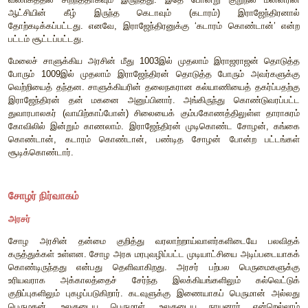
பெற்றுத்தந்தன. அவர் இந்தியப்பெருங்கடலில் மாலத் தீவுகளைக் க
இதில் சேரும். இலங்கையை வென்றதன் மூலம் அதன் வடக்கு கிழக்
சோழ அரசின் நேரடிக் கட்டுப்பாட்டின்கீழ் வந்தன. புதிதாக
பகுதிகளை நிர்வகிப்பதற்கு ஒரு தமிழ் தளபதியை இராஜராஜன் ந
அங்கு ஒரு கோவில் கட்டவும் ஆணை பிறப்பித்தார். அக்கோவில்
(சிவாலயம்) எனப்படுகிறது. இவரால் ‘மகாதிட்டா’ என்ற இடத்தி
கோவில் ‘இராஜராஜேஸ்வரம்' என அழைக்கப்படுகிறது.
இராஜராஜன் தன் மகன் முதலாம் இராஜேந்திரனை வாரிசாக அ
இருவரும் இரு ஆண்டு காலம் கூட்டாக ஆட்சி செய்தார்க
இராஜேந்திரன் தன் தந்தையின் படையெடுப்புகளில் பங்கே
சாளுக்கிரைத் தாக்கி, சோழ அரசின் எல்லையைத் துங்கபத்
விரிவுப்படுத்தினார். இராஜராஜன் மதுரை மீது தாக்குதல் 
பாண்டியர் தங்கள் மணிமுடி மற்றும் அரச நகைகளுடன் தப்பி
அடைக்கலம் புகுந்தார்கள். எனவே முதலாம் இராஜேந்திர
வென்று, பாண்டியரின் மணிமுடியையும் பிற அரச உட
கைப்பற்றினார்.
முதலாம் இராஜேந்திரன் அரசராகப் பொறுப்பேற்ற பின் 1023இல் வ