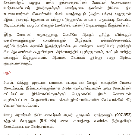
பாசனம்
சோழர் நடைமுறையில் இருந்த நீர் பாசன முறையை மேம்படுத்து
மேற்கொண்டார்கள். சோழ நாடு வேளாண்மை மூலம் அதிக வரு
அரசாக இருந்ததால், நீராதாரங்களை நிர்வகிப்பதில் அதிக
செலுத்தியது. வடி, வாய்க்கால் என்ற குறுக்கு மறுக்கான
மழைநீரைச் சேமித்து வைப்பதற்குக் காவிரி வடிநிலப்பகுதியில் பய
முறை. ‘வடி’ என்பது நீர் வடக்குத் தெற்காக ஓடுவதாகும். ‘வாய்க
கிழக்கு மேற்காக ஓடுவதாகும். வடி என்பது வடி
வெளியேற்றுவதையும், வாய்க்கால் என்பது நீரைக் கொண்ட
குறிக்கும். ஒரு விளைநிலத்துக்கு வாய்க்கால் வழியே வரும் ந
திருப்பப்பட்டு, மற்றொரு வாய்க்காலுக்குச் செல்லும் மழைநீர் க
இயற்கையாக உருவாவதாகும். பலபாசனக்கால்வாய்க
இயற்கையான கால்வாய்களை மாற்றியமைத்து
உருவாக்கப்பட்டவைதான். இவ்வாறு சேமிக்கப்படும் மழை நீர் வ
வாய்க்கால் வழியாகவும் சுற்றுமுறையில் பயன்படுத்தப்
அமைப்புமுறை அனைத்து நிலங்களுக்கும் நீர் அரசர்கள், அரசிக
பெயர்கள் சூட்டப்பட்டிருந்தன. எடுத்துக்காட்டாக, உத்தமச் சோ
பஞ்சவன் மாதேவி வாய்க்கால், கணவதி வாய்க்கால் போன்றவற்ற