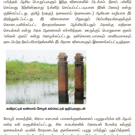
விரிவாக்கம் ஆகும். வளமான ஆற்றுச் சமவெளி பகுதிகளில் மக்கள்
ஆறுகள் இல்லாத பகுதிகளிலும் குளம், கிணறு, கால்வாய் ஆகி
வசதிகள் ஏற்படுத்தப்பட்டன. இதனால் உணவு தானிய உற்பத்த
எட்டியது. இதனால் சமூக ஏற்றத்தாழ்வுகள் உருவாகின. வ
கிடைத்த கூடுதல் வருவாய் நில வரியாகச் சோழ அரசுக்கு வலுவ
வருவாய் நிர்வாகத்துக்கெனத் தனியாக ஒரு துறை ‘புறவுவரித
என்ற பெயரில் இயங்கியது. அதன் தலைவர் ‘புறவு வரித்திணை
எனப்பட்டார்.
நில வருவாயும் நில அளவையும்
வரிகளை மதிப்பிடுவதற்காகச் சோழர் விரிவான முறையி
செய்வதிலும் தீர்வை விதிப்பதிலும் ஈடுபட்டார்கள். முதலாம் இரா
முதலாம் குலோத்துங்கன்
(1086), மூன்றாம் குலோத்துங்கன்(1
அரசர்கள் நிலங்களை வகைப்படுத்தி, அளவீடு செய்து அதற்கேற
விதித்தனர். நில அளவீட்டுப் பணியில் ஈடுபட்டவர்கள் ‘நாடு
என்று குறிப்பிடப்பட்டார்கள். இவர் நில உடமைச் சமூகத்தைச் 
ஆவர். நில அளவீடு செய்ய குழி, மா, வேலி, பட்டி, பாடகம் ம
வழக்கில் இருந்தன. பெரும்பாலும் வரிகள் பொருள்களாகவே வசூ
இறை, காணிகடன், இறை கட்டின காணிகடன், கடமை உள்ளிட்