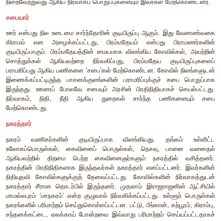
காலத்திலிருந்தே சீராக விரிவடைந்து வந்தது. திறை செலுத்து
வரலாற்று ஆசிரியர்களால் விளக்கமளிக்கப்படும் சிற்றரசர்கள் அ
மன்னர்களுடனான போர்களுக்குப் பின்னர் அவர்களின் கட்டுப்
இருந்த பகுதிகள் சோழ அரசுடன் இணைத்துக்கொள்ளப்பட்
இராஜராஜன் இப்பகுதிகளையெல்லாம் மண்டலங்களாக ஒன
ஒவ்வொரு மண்டலத்திலும் ஓர் ஆளுநரை நியமித்தார். பாண்டிய
பாண்டியர், இலங்கையில் சோழ இலங்கேஸ்வரர் (இது, பின்னர் 
மண்டலம் என்று அழைக்கப்பட்டது), தெற்கு கர்நாடகத்தின் கங்கை
சோழ கங்கர் என ஆளுநர்கள் நியமிக்கப்பட்டனர். மேலும், இர
இளங்கோ வேளிர், மழவர்கள், பானர்கள் போன்ற சிற்றரசர்கள்
முக்கியத்துவம் குறைந்த பகுதிகளும் பின்னர் சோழ அரசுட
கொள்ளப்பட்டன. இந்தச் சிற்றரசர்களும் சோழ ஆட்சி நிர்வாகத
பொறுப்புகளில் அமர்த்தப்பட்டனர்.
படை
சோழப் பேரரசு நிரந்தரப் படையைக் கொண்டிருந்த
மரபுவழிப்பட்டிருந்த மூன்று பிரிவுகளை உள்ளடக்கியிருந்தத
குதிரைப்படை (குதிரைச் சேவகர்), யானைப்படை (ஆனையாட்கள்). 
(வில்லாளிகள்), வாள் வீரர்கள் (வாளிலர்), ஈட்டி வீரர்கள்