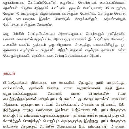
அவை, ஊரார், சபையார், நகரத்தார், நாட்டார் ஆகியவை அத்த
ஆகும். இவை ஒப்பீட்டளவில் தன்னாட்சி உரிமை கொண்டவைய
இந்த அடித்தளத்தின் மீதுதான் சோழப் பேரரசு கட்டமைக்கப்பட்டது
ஊரார்
வேளாண்மை விரிவாக்கத்தைத் தொடர்ந்து கிராமப்புறங்க
குடியிருப்புகள் அதிகளவில் தோன்றின. அவை ‘ஊர்’ என அழ
அந்த ஊர்களில் நிலஉடமையாளர்களே ஊரின் பிரதிநிதிகளாகச் செய
அவர்கள் ஊரார் என அழைக்கப்பட்டார்கள். கோவில்களின் நிர
குளங்களின் பராமரிப்பையும் இவ்வூரார் மேற்கொண்டனர். குளங்கள
ஊரின் தேவைகளுக்குப் பயன்படுத்துவதைய
கவனித்துக்கொண்டார்கள். இவை தவிர, வரி உள்ளிட்ட வ
வசூலிப்பது, சட்ட ஒழுங்கைப் பாதுகாப்பது, அரசரி
நிறைவேற்றுவது ஆகிய நிர்வாகப் பொறுப்புகளையும் இவர்கள் மே
சபையார்
ஊர் என்பது நில உடைமை சார்ந்தோரின் குடியிருப்பு ஆகும். 
கிராமம் என அழைக்கப்பட்டது, பிரம்மதேயம் என்பது பி