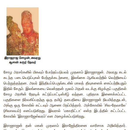
ஆட்சிப்பகுதி
தமிழ்நாட்டில் சோழ அரச மரபின் கீழ் இருந்த ஆட்சிப் பகுதி 
சோழ நாடு எனப்படுகிறது. சோழ மண்டலம் எனப்படும் காவ
கழிமுகப்பகுதி சோழ அரசின் மையப்பகுதியாக விளங்கியது.
என்ற சொல் ஐரோப்பியர் நாவில் ‘கோரமண்டல்’ எனத் திரிபடைந
இச்சொல் தென்னிந்தியாவின் கிழக்குப் பகுதி முழுவதையும் குறிக
படைவலிமையைப் பயன்படுத்தி, தற்போதைய புதுக்கோட்டை, 
மாவட்டங்களையும் தற்போதைய மேற்குத் தமிழ்நாட்டின் கொங்குப
இணைத்துச் சோழப் பேரரசை விரிவுப்படுத்தினார்கள். 
நூற்றாண்டு வாக்கில் படையெடுப்புகள் மூலம் தொண்டை நாடு, 
தெற்குக் கர்நாடகத்தைச் சேர்ந்த கங்கைவாடி, மலைமண்டலம்
ஆகிய பகுதிகள் வரை விரிவுப்படுத்தினார்கள். கடல் கடந்த வி
போது, சோழர் இலங்கையின் வடகிழக்குப் பகுதிகளைக் கட்டுப்
அப்பகுதிகளை ‘மும்முடிச் சோழ மண்டலம்’ என்றும் அழைத்தார்கள