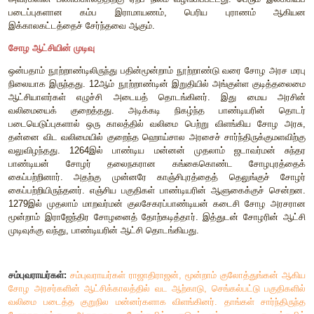
வழிபாட்டுப் பாடல்கள் வாய்மொழிக் கல்வியை வளர்த்ததாகக் க
குடக்கூத்து, சாக்கைக் கூத்து போன்ற மரபு நடனங்கள
வடிவங்களாகக் கீழப்பழுவூர், திருவொற்றியூர் க
சித்தரிக்கப்பட்டுள்ளன. தஞ்சாவூர் பெரிய கோவிலில் நிருத்யம்,
நடன நிலைகள் சிற்ப வடிவில் காட்டப்பட்டுள்ளன. தமிழ் மரபு இச
இதேபோல் சித்தரிக்கப்பட்டுள்ளன.
பெருவுடையார் (பிரகதீசுவரர்) கோவில்:
இராஜராஜேஸ்வரம், பிரகதீ
என்று அழைக்கப்படும் தஞ்சாவூர் பெரிய கோவில் கட்டடக்கலை, ஓவி
சிலை வடித்தல் ஆகிய கலைகளுக்குத் தன்னிகரற்ற எடுத்
விளங்குகிறது. இராஜராஜனின் ஆட்சி அதிகாரத்துக்கு இக்கோவ
சட்ட அங்கீகாரமாக உள்ளது. இக்கோவிலின் கருவறைமீது அ
190அடி உயரத்தால் ஆன விமானம் 80டன் எடை கொண்ட மூடி
கொண்டுள்ளது. கருவறையின் வெளிச்சுவர்களில் பொறிக்கப்பட்டு
விஷ்ணு, அர்த்தநாரீசுவரர், பிச்சாடனர் (பிச்சை ஏற்கும் கோலத்தி
ஆகிய உருவங்கள் சிறப்பு அம்சங்கள் ஆகும். புராணங்களிலும் க
காணப்படும் காட்சிகள் சுவரோவியங்களாகவும் குறும் சிற
இக்கோவில் சுவர்களில் காட்சிப்படுத்தப்பட்டுள்ளன. சோழ ஆட
சமயக் கருத்தியலை இவை வெளிப்படுத்துகின்றன. நடன