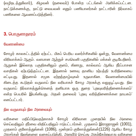
குடியிருப்பாகும். பிரம்மதேயத்தின் மையமாக விளங்கிய கோவில்
சொத்துக்கள் ஆகியவற்றை நிர்வகிப்பது, பிரம்மதேய குடிய
பராமரிப்பது ஆகிய பணிகளை ‘சபை’கள் மேற்கொண்டன. கோவில்
இணைக்கப்பட்டிருந்த பாசனக்குளங்களின் பராமரிப்புக்குச் 
இருந்தது. ஊரைப் போலவே சபையும் அரசின் பிரதிநிதியாகச் 
நிர்வாகம், நிதி, நீதி ஆகிய துறைகள் சார்ந்த பணி
மேற்கொண்டது.
நகரத்தார்
நகரம் வணிகர்களின் குடியிருப்பாக விளங்கியது. தங்க
உலோகப்பொருள்கள், கைவினைப் பொருள்கள், நெசவு, 
ஆகியவற்றில் திறமை பெற்ற கைவினைஞர்களும் நகரத்தில்
நகரத்தின் பிரதிநிதிகளாக இருந்தவர்கள் நகரத்தார் எனப்பட்டன
நிதியுதவி கோவில்களுக்குத் தேவைப்பட்டது. கோவில்களின் ந
நகரத்தார் சீரான தொடர்பில் இருந்தனர். முதலாம் இராஜராஜன
மாமல்லபுரம் ‘மாநகரம்’ என்ற குழுவால் நிர்வகிக்கப்பட்டது. உள்
நகரங்களில் பரிமாற்றம் செய்துகொள்ளப்பட்டன. பட்டு, பீங்கான், கற்ப
சந்தனக்கட்டை, ஏலக்காய் போன்றவை இவ்வாறு பரிமாற்றம் செய