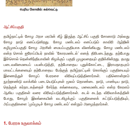
குலவரலாறு, போர்கள், வெற்றிகள், நிர்வாகப் பிரிவுகள், உள்ளாட்ச
உரிமைகள், பல்வேறு வரிகள் குறித்த செய்திகள் உள்ளன. சோழ
இலக்கியங்களும் செழித்தன. சைவ, வைணவ நூல்கள
முறைப்படுத்தப்பட்டன. இது சோழர் காலத்தில் நடந்த மு
இலக்கியப் பணியாகும். பெருங்காவிய நூலான கம்ப இராமா
வடிவிலான வரலாற்று நூல்களான கலிங்கத்துப்பரணி, குலோத்த
பிள்ளைத்தமிழ், மூவருலா ஆகியனவும் இக்காலத்தில் இயற்றப்பட
நேமிநாதம், வீரசோழியம் ஆகியவை இக்காலத்தில் எழுதப்பட்ட கு
இலக்கண நூல்கள் ஆகும். பாண்டிக்கோவை, தக்கயாகப்பரணி
முக்கிய இலக்கியப் படைப்புகளாகும்.