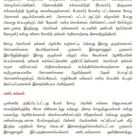
மீது மிகத் தீவிரமான ஒரு படையெடுப்பை நிகழ்த்தினார்
படைகளைக் கோதாவரி ஆறு வரை அவரே வழிநடத்திச
கோதாவரியைக் கடந்த பிறகு படைக்குத் தலைமையைத் தனது
ஒப்படைத்தார். அத்தளபதியின் தலைமையில் படையெடுப்பு 
முதலாம் இராஜேந்திரனுக்கு வட இந்தியாவில் கிடைத்த 
நினைவாகக் கங்கை கொண்ட சோழபுரம் கட்டப்பட்டது.
தமிழர்களின் கடல் வழிச் சாதனைகள் சோழர் காலத்தில் உச்ச
சோழர் சோழ மண்டலக் கடற்கரையோடு, மலபார் கடற்கரையைய
கட்டுப்பாட்டின் கீழ் வைத்திருந்தனர். வங்காள விரிகுடாப் பகு
செல்வாக்குச் சில பத்தாண்டு காலத்திற்கு நீடித்தது. இராஜேந்த
ஸ்ரீவிஜயா (தெற்கு சுமத்ரா) மீது தாக்குதல் தொடுத்தது.
ஆசியாவில் 700க்கும் 1300க்கும் இடையே செழித்து வளர்ந
ஸ்ரீவிஜயாவும் ஒன்றாகும். இது வலிமையான கடற்படை க
வணிகத்தில் சிறந்ததாகவும் இருந்தது. இதே போன்று குறு
ஆட்சியின் கீழ் இருந்த கெடாவும் (கடாரம்) இராஜ
தோற்கடிக்கப்பட்டது. எனவே, இராஜேந்திரனுக்கு ‘கடாரம் கொ
பட்டம் சூட்டப்பட்டது.
மேலைச் சாளுக்கிய அரசின் மீது 1003இல் முதலாம் இராஜர