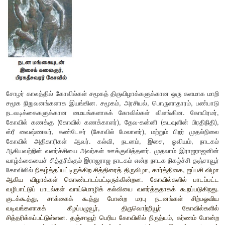
நிர்வகிக்கும் பொறுப்புகள் கோவில்களுக்கு வழங்கப்பட்டன. வ
ஆகிய வடிவங்களில் ஊதியமில்லா உழைப்பு செயல்படுத்தப்பட்டது.
4.
சமூகமும் அதன் கட்டமைப்பும்
சோழர் காலச் சமூகம் பெருமளவில் வேளாண்மையைச் சார்ந்திருந
வைத்திருப்பது சமூக மதிப்பையும் அதிகாரப் படிநிலையையும் நிர்
முக்கியக் காரணியாக விளங்கியது. பிரம்மதேய குடியிருப்புகள
நிலையில் இருந்த நில உடமையாளர்கள் ‘பிரம்மதேய – கி
அழைக்கப்பட்டனர். இவர்களுக்கு நில வரியில் இருந்து விலக்கு அ
இதைத் தொடர்ந்து அங்கிருந்த உள்ளூர் விவசாயிகள் ‘குடிநீக்கம்
செய்து இடம்பெயரச் செய்யப்பட்டனர். நிலக்கொடை அளிக்கப்ப
‘தேவதானம்’ என்று அழைக்கப்பட்டன. இவற்றுக்கும் பிரம்ம
வரிவிலக்கு வழங்கப்பட்டன. இக்காலகட்டத்தில் கோவில்
செயல்பாடுகளின் இணைப்பு மையமாக மாறியிருந்தன.
சமூகப்படிநிலையின் அடுத்த இடத்தில் வேளாண்வகை கிராமங்க
நில உடமையாளர்கள் இடம் பெற்றனர். இவர்களின் நிலங்களிலும் 