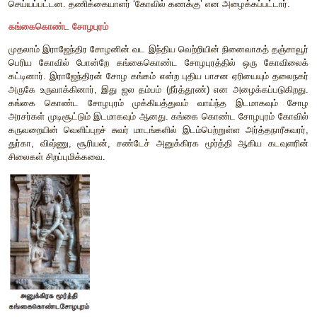
முதன்மைக் கடவுளான சிவன் இரு வடிவங்களில் வணங்
இக்காலகட்டத்தில், மிகவும் மேம்பட்ட தத்துவமாக சைவ சித்தாந்
இத்தத்துவத்தின் அடிப்படை நூலான சிவஞானபோதம் ம
இயற்றப்பட்டது. பிற்காலத்தில் பல சைவ மடங்கள் தோன்றி இ
வளர்த்தன.
லிங்கோத்பவர் என்ற குறியீட்டு வடிவத்திலும் நடராஜர் என்ற மனி
சிவ வழிபாடு நடைபெற்றது. காவிரி சமவெளியில் அமைந்
மையங்களைக் கொண்டு ஒரு நில வரைப்படம் தயாரித்தால், அது,
தொடர்பான ஓர் வேளாண் - அரசியல் புவியியல் வரைபடத்தை நமக்க
சிற்பங்கள், ஓவியங்களில் ‘திரிபுராந்தகன்’ (அசுரர்களின் மூன்ற
அழித்தவராகப் புராணங்களில் கூறப்படுபவர்)
என்னும் வடிவத்தில் 
மீண்டும் பிரதிநிதித்துவப்
படுத்தப்படுவது, அவருக்குப் போர் வீ
கூறினை வழங்கியது. இதன் மூலம் அரசர் தமது அரசப் பதவ
அங்கீகாரத்தைப் பெற்றுக்கொண்டார். நடராஜன் அல்லது ஆ
(நடனங்களின் அரசர்) ஆகிய வடிவங்களிலும் சிவன் சித்தரிக்கப்