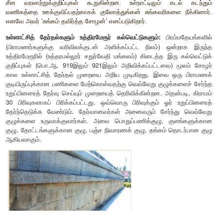
ஆகியோரும் படையில் இருந்தனர். படைப் பணிகளில் இரு
குறிப்பிடப்படுகின்றன. இது பெருந்தனம் மற்றும் சிற
அழைக்கப்பட்டது. 13 ஆம் நூற்றாண்டைச் சேர்ந்த ஒரு சீனப் 
“சோழரிடம் 60 ஆயிரம் போர் யானைகள் இருந்தன. அவற்றின் ம
போன்ற அமைப்பு இருக்கும். அதில் வீரர்கள் நிறைந்திருப்பா
இவர்கள் நீண்ட தொலைவில் உள்ள இலக்குகளின் மீது அம்பு எய்வார
உள்ள பகைவர்களுடன் யானையின் மீதிருந்தபடியே ஈட்டியால் ச
எனக் குறிப்பிடுகிறார். சோழர் கடல் கடந்து சென்று நடத்திய போ
புகழ்பெற்றவை. சோழர்களிடம் ‘எண்ணற்ற’ கப்பல்கள்
வரலாற்றாய்வாளர்கள் அவர்களின் கடற்படையை வியந்து குறிப்
அதன் பலம் இருந்தது. படை வீரர்களுக்குப் ‘படைப்பற்று
வழங்கப்பட்டிருந்தது. தலைநகரில் படை முகாம் இட்டிருந்த இ
எனப்பட்டது. புதிதாகச் சேர்க்கப்படும் பகுதிகளில் அமைக்கப்பட
படைகள் ‘நிலைப்படைகள்’ எனப்பட்டன. ஒரு படைப்பிரிவின் தல
என்றும் பின்னாட்களில் ‘படைமுதலி’ என்றும் அழைக்கப்பட்டார
'சேனாபதி', ‘தண்டநாயகம்’ என்றறியப்பட்டார்.
உள்ளாட்சி அமைப்பு
சோழர் காலத்தில் பல்வேறு உள்ளாட்சிக் குழுக்கள் சிறப்பாக 