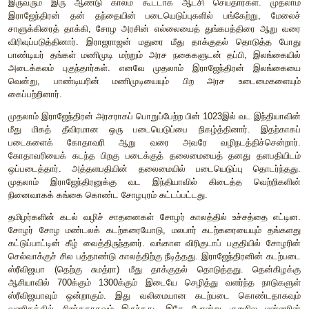
1.
பேரரசு உருவாக்கம்
சோழ அரசர்களில் மிகவும் போற்றப்படுபவர் முதலாம் இராஜராஜன
கடந்த படையெடுப்புகள் மேற்குக்கடற்கரை, இலங்கை ஆகியவற்றி