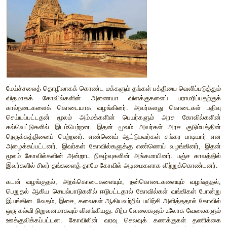
சோழ அரசர்கள் தீவிர சைவர்கள் ஆவர். முதலாம் பராந்தகனு
உத்தமச் சோழனும் (970-985) சைவ சமயத்தை வளர்க்க நி
நிலக்கொடையும் அளித்தார்கள்.
தஞ்சை பிரகதீசுவரர் (பெருவுடையார்) கோவிலில் உள்ள ஒரு ச
முதலாம் இராஜராஜனும் அவருடைய மனைவியரும் சிவனை வ
சித்தரிக்கப்பட்டுள்ளது. சிவபாத சேகரன் என்பது அவருக்குரி
ஒன்று. சிவனுடைய பாதங்களை இறுகப் பற்றியவன் என்பது இதற்கு