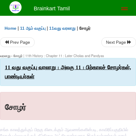
Brainkart Tamil
Toggl
naviga
|
|
|
சோழர்
Home
11 ஆம் வகுப்பு
11வது வரலாறு
Prev Page
Next Page
வரலாறு - சோழர்
| 11th History : Chapter 11 : Later Cholas and Pandyas
11 வது வகுப்பு வரலாறு : அலகு 11 : பிற்காலச் சோழர்கள்,
பாண்டியர்கள்
சோழர்
சங்க காலத்துக்குப் பிறகு கிடைக்கும் ஆவணங்களின்படி, காவிரிப்பகுதியில்
சோழர் பல்லவருக்குக் கீழ்நிலை ஆட்சியாளர்களாக இருந்துள்ளார்கள் எனத்