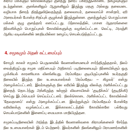
விதிக்கப்பட்டன. அவற்றில் முக்கியமான ஒரு வரி குடிமை வரி ஆகு
குத்தகைக்குப் பெற்று வேளாண்மை செய்தவர்கள் அரச
உடமையாளர்களுக்கும் செலுத்திய வரி குடிமை வரி எனப்ப
உடமையாளர்கள் உடையான், அரையன், கிழவர் போன்ற மரி
பட்டங்களைப் பெற்றிருந்தனர். நிலத்தின் வளம், நில உடைமை
மதிப்பு ஆகியவற்றைப் பொறுத்து வரி நிர்ணயிக்கப்பட்ட
உள்ளூர்த்தலைவர்களும் ‘ஒப்படி’ என்ற வரியை வசூலித்தனர். கோ
பிராமணர்களுக்கும் வரி செலுத்துவதிலிருந்து விலக்கு அளி
விளைபொருளாகச் செலுத்தப்பட்ட வரி ‘இறை கட்டின நெல்லு’
இவ்வரிகள் அனைத்தும் பெரும்பாலும் காவிரிசமவெளிப் ப
நடைமுறையில் இருந்தன. ஏனைய தொலைதூரப் ப
நடைமுறைப்படுத்தப்படவில்லை. ஊர் மட்டத்தில் வரிகளை வசூலித்த
செலுத்தும் பொறுப்பு ஊராரின் பொறுப்பு ஆகும். நாடு மட்டத்
இப்பொறுப்பை நிறைவேற்றினர்.
வரியாக வசூலிக்கப்பட்ட நெல் 'களம்' என்ற அலகின் அ
வசூலிக்கப்பட்டது. ஒரு களம் என்பது 28 கிலோ ஆகும். முதலாம்
வசூலை முறைப்படுத்தினார். ஒரு வேலி (6.5 ஏக்கர்) நிலத்தி
வரியாக வசூலிக்கப்பட்டது. வேலியின் அளவு என்பது மண்வள
ஆகியவற்றைப் பொருத்து மாறுபடுகிறது.