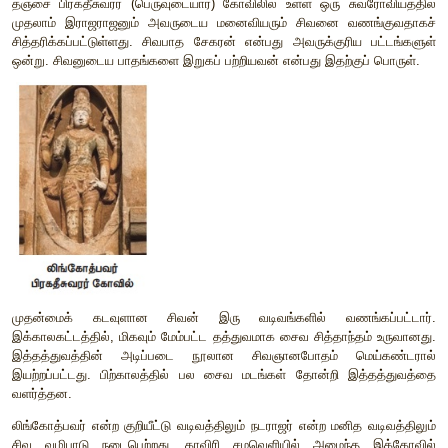
ஊர் வாய்க்கால் என்பது நில உரிமையாளர்கள் பலரால
பயன்படுத்தப்பட்டது. நாடு வாய்க்கால் என்பதே நாட்டு வாய்க்கா
சுழற்சி முறையில் நீரை விடுவது வழக்கில் இருந்தது. சோழர
குறிப்புகள் சில பெரிய பாசன ஏரிகளைக் குறிப்பிடுகின்றன. சோழ
நேரி, பல்லவர்களால் உருவாக்கப்பட்ட வைரமேகத் தடாகம், பாகூ
இராஜேந்திர சோழ பேரேரி போன்றவை சில எடுத்துக்காட்டு
அனைத்து பருவங்களிலும் பராமரிக்கும் வகையிலும், மராமத
ஈடுபடும் வகையிலும் மக்கள் ஊதியமில்லா உழைப்பைத் தரும் வழக்
கங்கை கொண்ட சோழபுரத்தில் இராஜேந்திர சோழன் மேற்கொண
குறிப்பிடத்தக்கது. அங்குள்ள ஏரியில் வெள்ளம் ஏற்படுவதை
நோக்கத்துடன் 16 மைல் நீளமுள்ள ஓர் உறுதியான கட்டும
எழுப்பியுள்ளார். அதை இராஜேந்திர சோழன் 'ஜலமய ஜெயஸ்த
குறிப்பிடுகிறார். அதற்கு, ‘நீரில் கிடைத்த வெற்றியின் நினைவாக 
என்று பொருள். 100 ஆண்டுகளுக்குப் பிறகு இந்த இடத்துக்க
வரலாற்றாசிரியரான அல்பெரூனி இக்கட்டுமான அமைப்பைக் கண்ட
“எங்கள் மக்கள் அதனைக் கண்டு வியப்படைவார்கள். 
அவர்களால் விவரிக்க இயலாது. அது போன்ற ஒன்றை அவர்கள