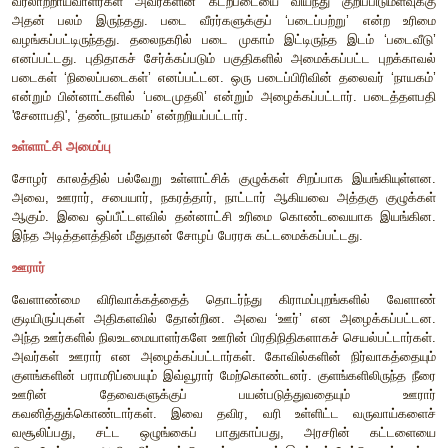
அழைக்கப்படுகிறார். பிற்காலத்தில் சக்கரவர்த்தி (பேரரசர
சக்கரவர்த்தி (மூன்று உலகங்களுக்கானப் பேரரசர்) போன்ற ப
அரசாகள் சூடிக்கொண்டனர். அரசராகப் பட்டம் சூட்டும் வ
அவரது பெயருக்குப் பின் ‘தேவன்’ என்ற சொல்லைப் பின்னொட்டாக
நடைமுறை இருந்தது. அரசர்கள் தங்களைக் கடவுளின் நண்பன
தோழன்) என்று உரிமை கோரித் தங்கள் அதிகாரத்தை நிலைநிறுத்த
சோழ அரசர்கள் தங்கள் ஆன்மீக வழிகாட்டி அல்லது இராஜ 
பிராமணர்களை நியமித்தார்கள். முதலாம் இராஜராஜன
இராஜேந்திரனும் இராஜ குருக்கள் மற்றும் சர்வ சிவன்க
பெயர்களைத் தங்கள் கல்வெட்டுகளில் குறிப்பிட்டுள்ளனர். அர
சமூக மதிப்பையும் அதிகாரத்தையும் உயர்த்திக்கொள்
வழிமுறையாகவே பிராமணர்களை ஆதரித்தனர். அதன
பிராமணர்களுக்குப் பிரம்மதேயம், சதுர்வேதி மங்கலம் என்ற ப
நிலப்பரப்புகளைக் இறையிலியாக அளித்தனர்.
மண்டலங்கள்
முன்னரே குறிப்பிடப்பட்டது போல் சோழ அரசின் எல்ல