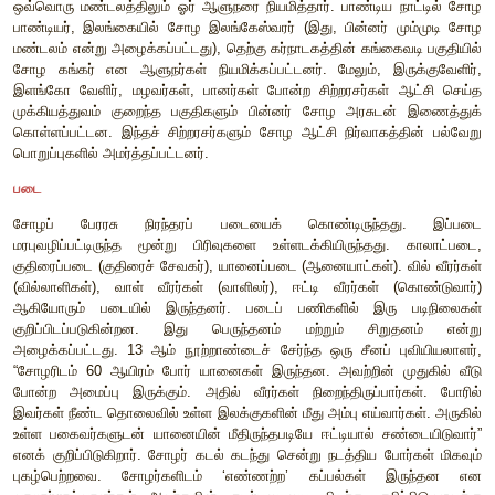
போரும் 1009இல் முதலாம் இராஜேந்திரன் தொடுத்த போரும்
வெற்றியைத் தந்தன. சாளுக்கியரின் தலைநகரான கல்யாணியைத் 
இராஜேந்திரன் தன் மகனை அனுப்பினார். அங்கிருந்து கொ
துவாரபாலகர் (வாயிற்காப்போன்) சிலையைக் கும்பகோணத்திலுள
கோவிலில் இன்றும் காணலாம். இராஜேந்திரன் முடிகொண்ட 
கொண்டான், கடாரம் கொண்டான், பண்டித சோழன் போன்
சூடிக்கொண்டார்.
சோழர் நிர்வாகம்
அரசர்
சோழ அரசின் தன்மை குறித்து வரலாற்றாய்வாளர்களிட
கருத்துக்கள் உள்ளன. சோழ அரசு மரபுவழிப்பட்ட முடியாட்சியை 
கொண்டிருந்தது என்பது தெளிவாகிறது. அரசர் பற்பல பெ
உரியவராக அக்காலத்தைச் சேர்ந்த இலக்கியங்களிலும் 
குறிப்புகளிலும் புகழப்படுகிறார். கடவுளுக்கு இணையாகப் பெ
பெருமகன், உலகுடைய பெருமாள், உலகுடைய நாயனார் 