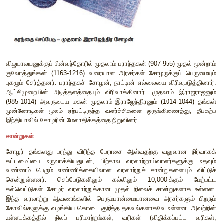
செப்பேடுகளில் குறிப்பிட்டுள்ளனர். அவர்கள் தமது மரபுவழிப்பட
என்ற பெயருடைய அரசரைத் தமது மூதாதையராகக் குறிப்பிட்
கிள்ளி, கோச்செங்காணன், கரிகாலன் எனும் பெயர்களைக
அரசர்கள் தங்கள் கொடிவழியைச் சேர்ந்தவர்கள் என இச்ச
குறிப்பிட்டுள்ளார்கள்.
விஜயாலயனுக்குப் பின்வந்தோரில் முதலாம் பராந்தகன் (907-955) 
குலோத்துங்கன் (1163-1216) வரையான அரசர்கள் சோழருக்குப
புகழும் சேர்த்தனர். பராந்தகச் சோழன், நாட்டின் எல்லையை விரி