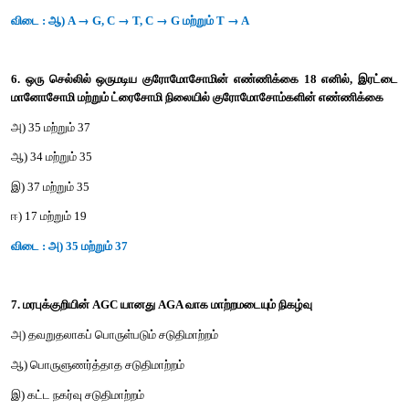
4. மக்காச்சோளத்தில் முழுமையற்ற . பிணைப்பின் காரணமாக, பெற
மறுகூட்டிணைவு வகைகளின் விகிதங்கள்
அ) 50:50
ஆ) 7:1:1; 7
இ) 96:4:36
ஈ) 1:7:7:1
விடை : ஆ) 7:1:1:7
5. புள்ளி சடுதிமாற்றத்தால் DNA வின் வரிசையில் ஏற்படும் ஒத்த
பதிலீடு வேறுபட்ட பதிலீடு முறையே
→
→
→
→
அ) A
T, T
A, C
G மற்றும் G
C