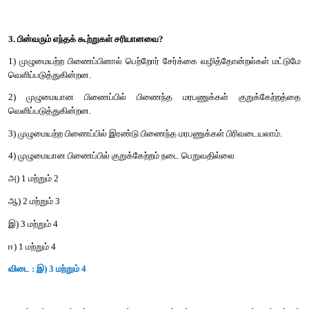
டெட்ரோசோமி
இ) இரு மடியத்தில் ஒரு குரோமோசோம் குறைவாக காணப்படுதல் - 
ஈ) இரு மடியத்தலிருந்து இரண்டு தனித்தனி குரோமோசோம
காணப்படுதல். – iv. இரட்டை மானோசோமி
அ) அ-i, ஆ-iii, இ-ii, ஈ-iv
ஆ ) அ-ii, ஆ-iii, இ-iv, ஈ-i
இ) அ-ii, ஆ-iii, இ-i, ஈ-iv
ஈ) அ-iii, ஆ-ii, இ-i, ஈ-iv-
விடை : இ) அ-ii, ஆ-iii, இ-i, ஈ-iv
3. பின்வரும் எந்தக் கூற்றுகள் சரியானவை?
1) முழுமையற்ற பிணைப்பினால் பெற்றோர் சேர்க்கை வழித்தோன்ற