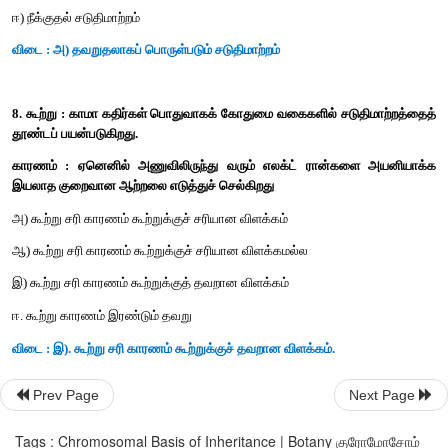
→
→
→
→
ஆ) A
G, C
T, C
G மற்றும் T
A
→
→
→
→
இ) C
G, A
G, T
A மற்றும் G
A
→
→
→
ஈ) G
C, A – T, T
A மற்றும் C
G
→
→
→
→
விடை : ஆ) A
G, C
T, C
G மற்றும் T
A
6. ஒரு செல்லில் ஒருமடிய குரோமோசோமின் எண்ணிக்கை 18 எ
மானோசோமி மற்றும் ட்ரைசோமி நிலையில் குரோமோசோம்களின்
அ) 35 மற்றும் 37
ஆ) 34 மற்றும் 35
இ) 37 மற்றும் 35
Prev Page
Next Page
ஈ) 17 மற்றும் 19
Tags : Chromosomal Basis of Inheritance | Botany குரோமோசோம்