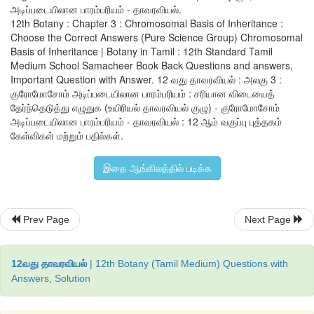
விடை : அ) 35 மற்றும் 37
அடிப்படையிலான பாரம்பரியம் - தாவரவியல்.
12th Botany : Chapter 3 : Chromosomal Basis of Inheritance :
Choose the Correct Answers (Pure Science Group) Chromosomal
Basis of Inheritance | Botany in Tamil : 12th Standard Tamil
7. மரபுக்குறியின் AGC யானது AGA வாக மாற்றமடையும் நிகழ்வு
Medium School Samacheer Book Back Questions and answers,
Important Question with Answer. 12 வது தாவரவியல் : அலகு 3 :
அ) தவறுதலாகப் பொருள்படும் சடுதிமாற்றம்
குரோமோசோம் அடிப்படையிலான பாரம்பரியம் : சரியான விடையைத்
தேர்ந்தெடுத்து எழுதுக (உயிரியல் தாவரவியல் குழு) - குரோமோசோம்
ஆ) பொருளுணர்த்தாத சடுதிமாற்றம்
அடிப்படையிலான பாரம்பரியம் - தாவரவியல் : 12 ஆம் வகுப்பு புத்தகம்
கேள்விகள் மற்றும் பதில்கள்.
இ) கட்ட நகர்வு சடுதிமாற்றம்
இதை ஆங்கிலத்தில் படிக்க
ஈ) நீக்குதல் சடுதிமாற்றம்
விடை : அ) தவறுதலாகப் பொருள்படும் சடுதிமாற்றம்
Prev Page
Next Page
8. கூற்று : காமா கதிர்கள் பொதுவாகக் கோதுமை வகைகளில் சடு
12வது தாவரவியல்
| 12th Botany (Tamil Medium) Questions with
தூண்டப் பயன்படுகிறது.
Answers, Solution
காரணம் : ஏனெனில் அணுவிலிருந்து வரும் எலக்ட் ரான்க