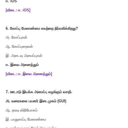
அமைப்பு ஆகும்
?
அ
.
விண்டோஸ்
ஆ
.
உபுண்டு
இ
.
பெடோரா
ஈ
.
ரெட்ஹெட்
[
விடை
.
அ
.
விண்டோஸ்
]
5.
பின்வரும் இயக்க அமைப்புகளில் மொபைல்
சாதனங்களை ஆதரி
அ
.
விண்டோஸ்
7
ஆ லினக்ஸ்
இ
.
பாஸ்