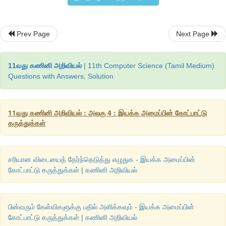
9.
பின்வருவனவற்றில் ஆண்ட்ராய்டு இயக்க அமைப்பின்
Prev Page
Next Page
குறிக்கிறது
?
அ
. JELLY BEAN
11வது கணினி அறிவியல்
| 11th Computer Science (Tamil Medium)
Questions with Answers, Solution
ஆ
. UBUNDU
இ
. OS/2
11வது கணினி அறிவியல் : அலகு 4 : இயக்க அமைப்பின் கோட்பாட்டு
கருத்துக்கள்
ஈ
. MITTIKA
விடை
:
அ
. JELLY BEAN]
[
சரியான விடையைத் தேர்ந்தெடுத்து எழுதுக - இயக்க அமைப்பின்
கோட்பாட்டு கருத்துக்கள் | கணினி அறிவியல்
பின்வரும் கேள்விகளுக்கு பதில் அளிக்கவும் - இயக்க அமைப்பின்
கோட்பாட்டு கருத்துக்கள் | கணினி அறிவியல்