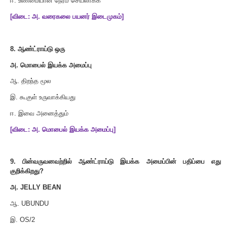
ஈ
. iOS
[
விடை
:
ஈ
. iOS]
6.
கோப்பு மேலாண்மை எவற்றை நிர்வகிக்கிறது
?
அ
.
கோப்புகள்
ஆ
.
கோப்புறைகள்
இ
.
அடைவு அமைப்புகள்
ஈ
.
இவை அனைத்தும்
[
விடை
:
ஈ
.
இவை அனைத்தும்
]
7.
ஊடாடு இயக்க அமைப்பு வழங்கும் வசதி
.
அ
.
வரைகலை பயனர் இடைமுகம்
(GUI)