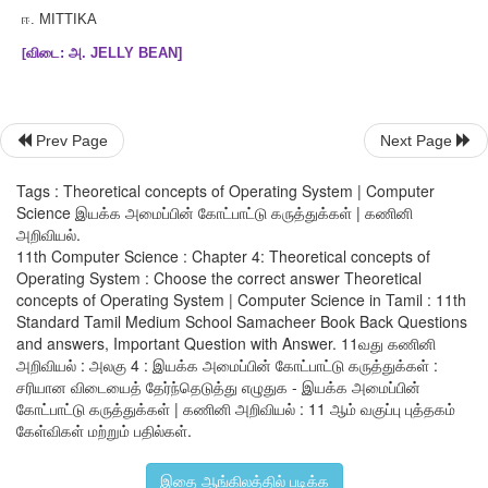
ஆ
.
தரவு விநியோகம்
இ
.
பாதுகாப்பு மேலாண்மை
ஈ
.
உண்மையான நேரம் செயலாக்க
Prev Page
Next Page
[
விடை
:
அ
.
வரைகலை பயனர் இடைமுகம்
]
Tags : Theoretical concepts of Operating System | Computer
Science இயக்க அமைப்பின் கோட்பாட்டு கருத்துக்கள் | கணினி
அறிவியல்.
8.
ஆண்ட்ராய்டு ஒரு
11th Computer Science : Chapter 4: Theoretical concepts of
Operating System : Choose the correct answer Theoretical
அ
.
மொபைல் இயக்க அமைப்பு
concepts of Operating System | Computer Science in Tamil : 11th
Standard Tamil Medium School Samacheer Book Back Questions
ஆ
.
திறந்த மூல
and answers, Important Question with Answer. 11வது கணினி
அறிவியல் : அலகு 4 : இயக்க அமைப்பின் கோட்பாட்டு கருத்துக்கள் :
இ
.
கூகுள் உருவாக்கியது
சரியான விடையைத் தேர்ந்தெடுத்து எழுதுக - இயக்க அமைப்பின்
கோட்பாட்டு கருத்துக்கள் | கணினி அறிவியல் : 11 ஆம் வகுப்பு புத்தகம்
ஈ
.
இவை அனைத்தும்
கேள்விகள் மற்றும் பதில்கள்.
[
விடை
:
அ
.
மொபைல் இயக்க அமைப்பு
]
இதை ஆங்கிலத்தில் படிக்க