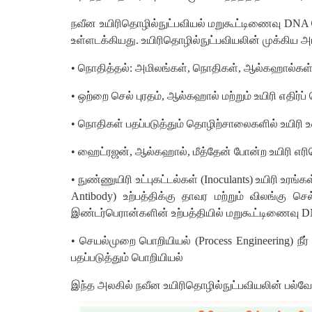
நவீன உயிரிதொழில்நுட்பவியல் மறுகூட்டிணைவு DNA த
உள்ளடக்கியது. உயிரிதொழில்நுட்பவியலின் முக்கிய 
• நொதித்தல்: அமிலங்கள், நொதிகள், ஆல்கஹால்கள், உய
• ஒற்றை செல் புரதம், ஆல்கஹால் மற்றும் உயிரி எதிர்
• நொதிகள் பதப்படுத்தும் தொழிற்சாலைகளில் உயிரி
• ஹைட்ரஜன், ஆல்கஹால், மீத்தேன் போன்ற உயிரி எரிப
• நுண்ணுயிரி உட்புகட்டல்கள் (Inoculants) உயிரி 
Antibody) உற்பத்திக்கு தாவர மற்றும் விலங்கு செல
இண்டர்பெரான்களின் உற்பத்தியில் மறுகூட்டிணைவு D
• செயல்முறை பொறியியல் (Process Engineering) நீர் 
பதப்படுத்தும் பொறியியல்
இந்த அலகில் நவீன உயிரிதொழில்நுட்பவியலின் பல்வே