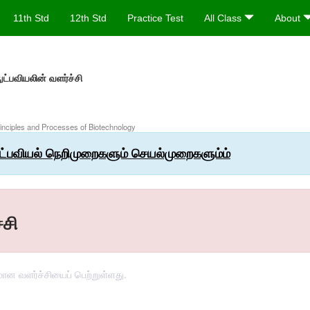
11th Std
12th Std
Practice Test
All Class
About
ுட்பவியலின் வளர்ச்சி
Principles and Processes of Biotechnology
ுட்பவியல் நெறிமுறைகளும் செயல்முறைகளும்ம்
்சி
மான வளர்ச்சியைப் பெற்றுள்ளது.