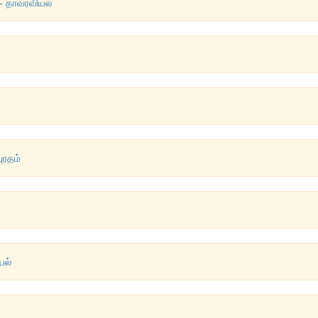
- தாவரவியல்
ுரதம்
யல்