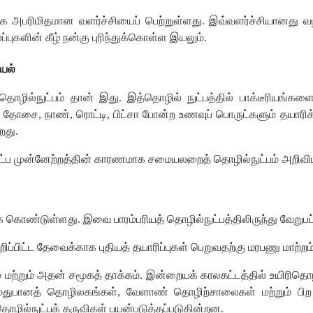
மிக அபரிமிதமான வளர்ச்சியைப் பெற்றுள்ளது. இவ்வளர்ச்சியானது வ
்புகளின் கீழ் நன்கு புரிந்துக்கொள்ள இயலும்.
யல்
ில்நுட்பம் தான் இது. இத்தொழில் நுட்பத்தில் பாக்டீரியங்களையு
, தோசை, நாண், ரொட்டி, பிட்சா போன்ற உணவுப் பொருட்களும் தயாரிக்க
றது.
ுட்ப முன்னேற்றத்தின் காரணமாக சமையலறைத் தொழில்நுட்பம் அறிவியல்
் கொண்டுள்ளது. இவை பாரம்பரியத் தொழில்நுட்பத்திலிருந்து வேறுப
ிப்பிட்ட தேவைக்காக புதியத் தயாரிப்புகள் பெறுவதற்கு மரபணு மாற்றம
மை மற்றும் அதன் சமூகத் தாக்கம். இன்றையக் காலகட்டத்தில் உயிரிதொழ
, மதுபானத் தொழிலகங்கள், வேளாண் தொழிற்சாலைகள் மற்றும் பிற
தொழில்நுட்பக் கருவிகள் பயன்படுத்தப்படுகின்றன.