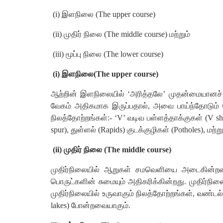
(i)
இளநிலை
(
The upper course)
(ii)
முதிர்
நிலை
(
The middle course)
மற்றும்
(iii)
மூப்பு
நிலை
(
The lower course)
(i)
இளநிலை
(
The upper course)
ஆற்றின்
இளநிலையில்
‘
அரித்தலே
’
முதன்மையானச்
வேகம்
அதிகமாக
இருப்பதால்
,
அவை
பாய்ந்தோடும்
நிலத்தோற்றங்கள்
:-
‘V’
வடிவ
பள்ளத்தாக்குகள்
(
V sh
spur),
துள்ளல்
(
Rapids)
குடக்குழிகள்
(
Potholes),
மற்று
(ii)
முதிர்
நிலை
(
The middle course)
முதிர்நிலையில்
ஆறுகள்
சமவெளியை
அடைகின்ற
பொருட்களின்
சுமையும்
அதிகரிக்கின்றது
.
முதிர்நில
முதிர்நிலையில்
உருவாகும்
நிலத்தோற்றங்கள்
,
வண்டல்
lakes)
போன்றவையாகும்
.