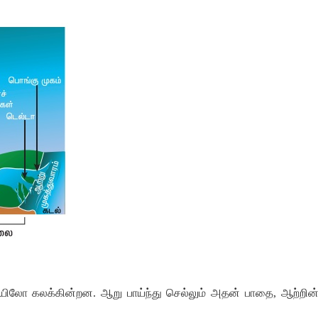
ியிலோ
கலக்கின்றன
.
ஆறு
பாய்ந்து
செல்லும்
அதன்
பாதை
,
ஆற்றின