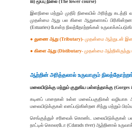
iii)
மூப்பு
நிலை
(
The lower course)
இளநிலை
மற்றும்
முதிர்
நிலையில்
அரித்து
கடத்தி
வ
முதன்மை
ஆறு
பல
கிளை
ஆறுகளாகப்
பிரிகின்றன
(
Estuaries)
போன்ற
நிலத்தோற்றங்கள்
உருவாக்கப்படு
●
துணை
ஆறு
(
Tributary)-
முதன்மை
ஆற்றுடன்
இண
●
கிளை
ஆறு
(
Distibutary-
முதன்மை
ஆற்றிலிருந்து
ஆற்றின்
அரித்தலால்
உருவாகும்
நிலத்தோற்றங
மலையிடுக்கு
மற்றும்
குறுகிய
பள்ளத்தாக்கு
(
Gorges 
கடினப்
பாறைகள்
உள்ள
மலைப்பகுதிகள்
வழியாக
மலையிடுக்குகள்
எனப்படுகின்றன
சிந்து
மற்றும்
பிரம்
செங்குத்துச்
சரிவைக்
கொண்ட
மலையிடுக்குகள்
ப
நாட்டில்
கொலரடோ
(
Cdarads river)
ஆற்றினால்
உருவாக