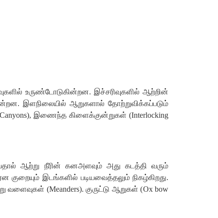
ுகளில்
உருண்டோடுகின்றன
.
இச்சரிவுகளில்
ஆற்றின்
ின்றன
.
இளநிலையில்
ஆறுகளால்
தோற்றுவிக்கப்படும்
Canyons),
இணைந்த
கிளைக்குன்றுகள்
(
Interlocking
தால்
ஆற்று
நீரின்
கனஅளவும்
அது
கடத்தி
வரும்
ரென
குறையும்
இடங்களில்
படியவைத்தலும்
நிகழ்கிறது
.
று
வளைவுகள்
(
Meanders).
குருட்டு
ஆறுகள்
(
Ox bow