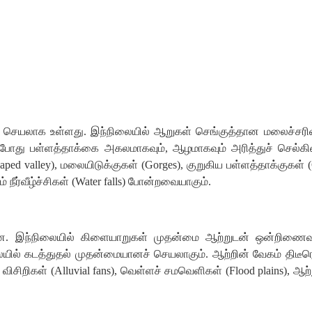
செயலாக
உள்ளது
.
இந்நிலையில்
ஆறுகள்
செங்குத்தான
மலைச்சரிவ
போது
பள்ளத்தாக்கை
அகலமாகவும்
,
ஆழமாகவும்
அரித்துச்
செல்க
aped valley),
மலையிடுக்குகள்
(
Gorges),
குறுகிய
பள்ளத்தாக்குகள்
(
ம்
நீர்வீழ்ச்சிகள்
(
Water falls)
போன்றவையாகும்
.
ன
.
இந்நிலையில்
கிளையாறுகள்
முதன்மை
ஆற்றுடன்
ஒன்றிணைவ
ையில்
கடத்துதல்
முதன்மையானச்
செயலாகும்
.
ஆற்றின்
வேகம்
திடீ
விசிறிகள்
(
Alluvial fans),
வெள்ளச்
சமவெளிகள்
(
Flood plains),
ஆற்