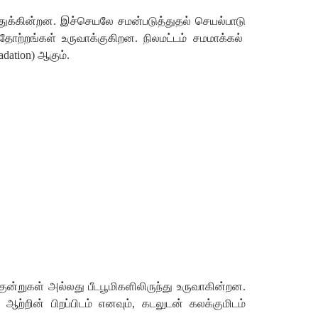
துக்கின்றன
.
இச்செயலே
சமன்படுத்துதல்
செயல்பாடு
்தோற்றங்கள்
உருவாக்குகிறன
.
நிலமட்டம்
சமமாக்கல்
adation)
ஆகும்
.
குன்றுகள்
அல்லது
பீடபூமிகளிலிருந்து
உருவாகின்றன
.
ஆற்றின்
பிறப்பிடம்
எனவும்
,
கடலுடன்
கலக்குமிடம்