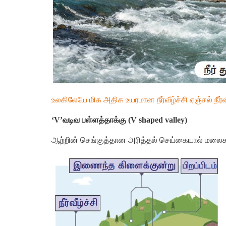
உலகிலேயே
மிக
அதிக
உயரமான
நீர்வீழ்ச்சி
ஏஞ்சல்
நீர்
‘V’
வடிவ
பள்ளத்தாக்கு
(
V shaped valley)
ஆற்றின்
செங்குத்தான
அரித்தல்
செய்கையால்
மலைக