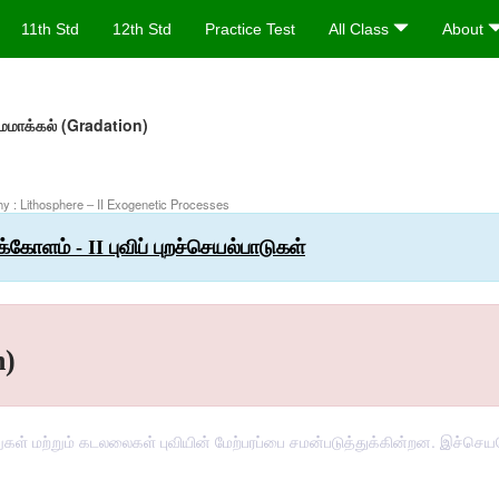
11th Std
12th Std
Practice Test
All Class
About
சமமாக்கல் (Gradation)
hy : Lithosphere – II Exogenetic Processes
க்கோளம் - II புவிப் புறச்செயல்பாடுகள்
n)
கள் மற்றும் கடலலைகள் புவியின் மேற்பரப்பை சமன்படுத்துக்கின்றன. இச்செயல