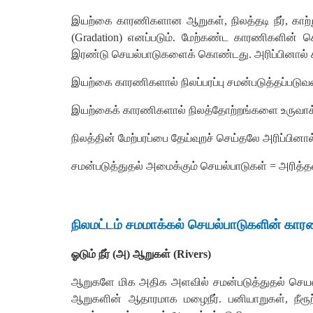
இயற்கை
காரணிகளான
ஆறுகள்
,
நிலத்தடி
நீர்
,
காற்
(
Gradation)
எனப்படும்
.
மேற்கண்ட
காரணிகளின்
ச
இரண்டு
செயல்பாடுகளைக்
கொண்டது
.
அரிப்பினால்
இயற்கை
காரணிகளால்
நிலப்பரப்பு
சமன்படுத்தப்படு
இயற்கைக்
காரணிகளால்
நிலத்தோற்றங்களை
உருவா
நிலத்தின்
மேற்பரப்பை
தேய்வுறச்
செய்தலே
அரிப்பினால
சமன்படுத்துதல்
அமைக்கும்
செயல்பாடுகள்
=
அரித்த
நிலமட்டம்
சமமாக்கல்
செயல்பாடுகளின்
கார
ஓடும்
நீர்
(
அ
)
ஆறுகள்
(
Rivers)
ஆறுகளே
மிக
அதிக
அளவில்
சமன்படுத்துதல்
செய
ஆறுகளின்
ஆதாரமாக
மழைநீர்
.
பனியாறுகள்
,
நீரூ