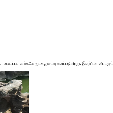
ளை
வடிவப்பள்ளங்களே
குடக்குடைவு
எனப்படுகிறது
.
இவற்றின்
விட்டமும