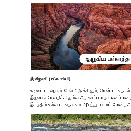
நீர்வீழ்ச்சி
(
Waterfall)
கடினப்
பாறைகள்
மேல்
அடுக்கிலும்
,
மென்
பாறைகள்
இதனால்
மேலடுக்கிலுள்ள
அரிக்கப்படாத
கடினப்பாற
இடத்தில்
உள்ள
பாறைகளை
அரித்து
பள்ளம்
போன்ற
அ