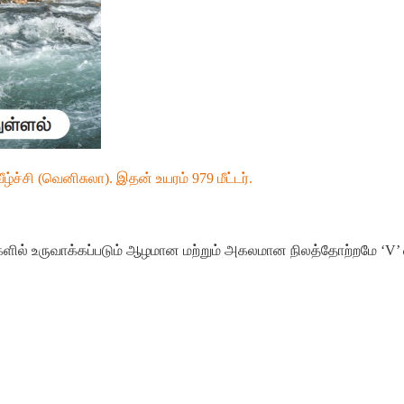
வீழ்ச்சி
(
வெனிசுலா
).
இதன்
உயரம்
979
மீட்டர்
.
ளில்
உருவாக்கப்படும்
ஆழமான
மற்றும்
அகலமான
நிலத்தோற்றமே
‘
V’