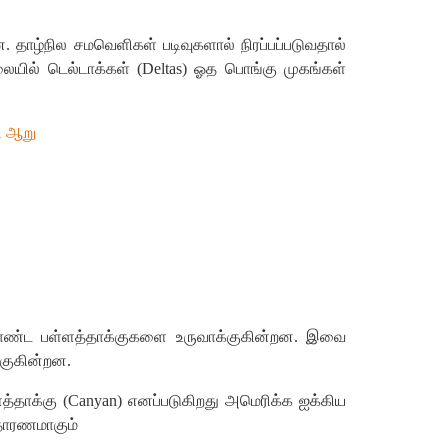
ன
.
தாழ்நில
சமவெளிகள்
படிவுகளால்
நிரப்பப்படுவதால்
லையில்
டெல்டாக்கள்
(
Deltas)
ஓத
பொங்கு
முகங்கள்
ி
ஆறு
ண்ட
பள்ளத்தாக்குகளை
உருவாக்குகின்றன
.
இவை
்குகின்றன
.
த்தாக்கு
(
Canyan)
எனப்படுகிறது
அமெரிக்க
ஐக்கிய
தாரணமாகும்