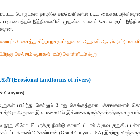
ரப்பட்ட
பொருட்கள்
தாழ்நில
சமவெளிகளில்
படிய
வைக்கப்படுகின்ற
.
படியவைத்தல்
இந்நிலையின்
முதன்மையானச்
செயலாகும்
.
இந்நி
கின்றன
.
ையும்
அனைத்து
சிற்றாறுகளும்
துணை
ஆறுகள்
ஆகும்
. (
உம்
)
பவான
பிரிந்து
செல்லும்
ஆறுகள்
. (
உம்
)
கொள்ளிடம்
ஆறு
்கள்
(Erosional landfo
r
ms of rivers)
& Canyons)
ஆறுகள்
பாய்ந்து
செல்லும்
போது
செங்குத்தான
பக்கங்களைக்
கொ
மபுத்திரா
ஆறுகள்
இமயமலையில்
இவ்வகை
நிலத்தோற்றத்தை
உருவாக
ல
நூறு
கிலோ
மீட்டருக்கு
நீண்டு
காணப்பட்டால்
அவை
குறுகிய
பள்ள
்கப்பட்ட
கிராண்டு
கேன்யான்
(
Grand Canyan-USA)
இதற்கு
சிறந்த
உ