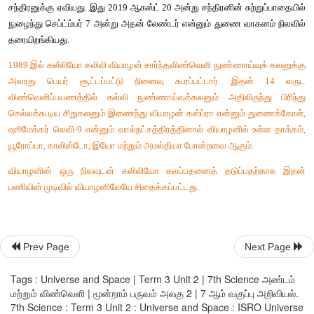
கோட்பாட்டு மாதிரிகள் பலவற்றை அளித்தது. சந்திரசேகர் தமத
பல்வேறு வகையான இயற்பியல் ரீதியான பிரச்சனைகளுக்குத் தீர்வு
2017 பிப்ரவரி 15 அன்று ஒரே ஏவுகணையில் (PSLV
துணைக்கோள்களை விண்ணில் செலுத்தி உலக சாதனை புரிந்
Prev Page
Next Page
அதனது மிகக்கனமான ஏவுகணையான ஜியோசின்க்ரோனஸ் செய
ஏவுதல் வாகனம் (GSLV-Mk III) மூலம் GSAT19 என்னும் த
Tags : Universe and Space | Term 3 Unit 2 | 7th Science அண்டம்
2017 ஆம் ஆண்டு ஜூன் 5 ஆம் தேதி வட்டப்பாதையில் நிறுவியது
மற்றும் விண்வெளி | மூன்றாம் பருவம் அலகு 2 | 7 ஆம் வகுப்பு அறிவியல்.
7th Science : Term 3 Unit 2 : Universe and Space : ISRO Universe
நான்கு டன் கடினமான துணைக்கோள்களை நிறுவும் நிறுவ