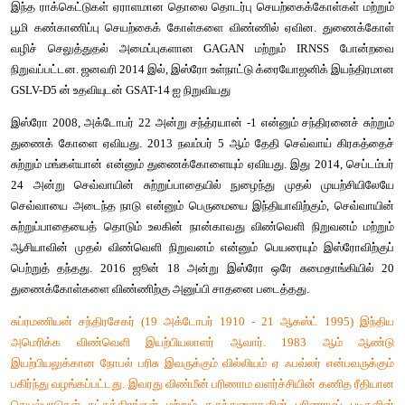
இந்தியாவின் முதல் செயற்கைக்கோளான ஆர்யபட்டாவை இஸ்ரோ க
1980 இல் இந்தியாவால் உருவாக்கப்பட்ட SLV-3 என்னும் ஏவுகணை 
சுற்றுப்பாதையில் ஏவப்பட்ட முதல் துணைக்கோள் என்னும் பெ
என்னும் செயற்கைக் கோளைச் சாரும். இஸ்ரோ பின்னர், இரண்டு ர
உருவாக்கியது.
துருவ செயற்கைக்கோள் வெளியீட்டு வாகனம் (பி.எஸ
செயற்கைக்கோள்களைத் துருவச் சுற்றுப்பாதையில் செலுத்துவதற
ஜியோசின்க்ரோனஸ் செயற்கைக்கோள் ஏவுதல் வாகனம் (ஜி.எ
செயற்கைக்கோள்களை புவிசார் வட்டப் பாதையில் வை
உருவாக்கப்பட்டது.
இந்த ராக்கெட்டுகள் ஏராளமான தொலை தொடர்பு செயற்கைக்கோள்
பூமி கண்காணிப்பு செயற்கைக் கோள்களை விண்ணில் ஏவின.
வழிச் செலுத்துதல் அமைப்புகளான GAGAN மற்றும் IRN
நிறுவப்பட்டன. ஜனவரி 2014 இல், இஸ்ரோ உள்நாட்டு க்ரையோஜனிக