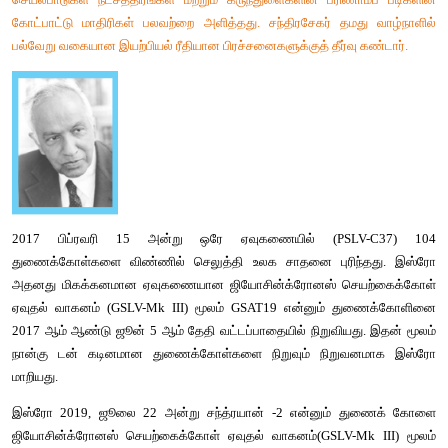
GSLV-D5 ன் உதவியுடன் GSAT-14 ஐ நிறுவியது
இஸ்ரோ 2008, அக்டோபர் 22 அன்று சந்த்ரயான் -1 என்னும் சந்திர
துணைக் கோளை ஏவியது. 2013 நவம்பர் 5 ஆம் தேதி செவ்வாய்
சுற்றும் மங்கள்யான் என்னும் துணைக்கோளையும் ஏவியது. இது 201
24 அன்று செவ்வாயின் சுற்றுப்பாதையில் நுழைந்து முதல் ம
செவ்வாயை அடைந்த நாடு என்னும் பெருமையை இந்தியாவிற்கும்
சுற்றுப்பாதையைத் தொடும் உலகின் நான்காவது விண்வெளி நிறு
ஆசியாவின் முதல் விண்வெளி நிறுவனம் என்னும் பெயரையும் இ
பெற்றுத் தந்தது. 2016 ஜூன் 18 அன்று இஸ்ரோ ஒரே சுமைதா
துணைக்கோள்களை விண்ணிற்கு அனுப்பி சாதனை படைத்தது.
சுப்ரமணியன் சந்திரசேகர் (19 அக்டோபர் 1910 - 21 ஆகஸ்ட் 
அமெரிக்க விண்வெளி இயற்பியலாளர் ஆவார். 1983 
இயற்பியலுக்கான நோபல் பரிசு இவருக்கும் வில்லியம் ஏ ஃபவ்லர் 
பகிர்ந்து வழங்கப்பட்டது. இவரது விண்மீன் பரிணாம வளர்ச்சியின்
செயல்பாடுகள் நட்சத்திரங்கள் மற்றும் கருந்துளைகளின் பரிணா