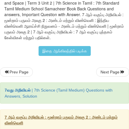
and Space | Term 3 Unit 2 | 7th Science in Tamil : 7th Standard
மாறியது.
Tamil Medium School Samacheer Book Back Questions and
answers, Important Question with Answer. 7 ஆம் வகுப்பு அறிவியல் :
இஸ்ரோ 2019, ஜூலை 22 அன்று சந்த்ரயான் -2 என்னும் த
மூன்றாம் பருவம் அலகு 2 : அண்டம் மற்றும் விண்வெளி : இந்திய
விண்வெளி ஆராய்ச்சி நிறுவனம் - அண்டம் மற்றும் விண்வெளி | மூன்றாம்
ஜியோசின்க்ரோனஸ் செயற்கைக்கோள் ஏவுதல் வாகனம்(GSLV-Mk
பருவம் அலகு 2 | 7 ஆம் வகுப்பு அறிவியல் : 7 ஆம் வகுப்பு புத்தகம்
சந்திரனுக்கு ஏவியது. இது 2019 ஆகஸ்ட் 20 அன்று சந்திரனின் சுற
கேள்விகள் மற்றும் பதில்கள்.
நுழைந்து செப்ட்ம்பர் 7 அன்று அதன் லேண்டர் என்னும் துணை வா
இதை ஆங்கிலத்தில் படிக்க
தரையிறங்கியது.
1989 இல் கலீலியோ கலிலி வியாழன் சார்ந்தவிண்வெளி நுண்ணாய்வ
Prev Page
Next Page
அவரது பெயர் சூட்டப்பட்டு நினைவு கூரப்பட்டார். இத
விண்வெளிப்பயணத்தில் கல்வி நுண்ணாய்வுக்கலனும் அதிலிருந
7வது அறிவியல்
| 7th Science (Tamil Medium) Questions with
செல்லக்கூடிய சிறுகலனும் இணைந்து வியாழன் கஸ்ப்ரா என்னும்
Answers, Solution
ஷூமேக்கர் லெவி-9 என்னும் வால்நட்சத்திரத்தினால் வியாழனில் உ
யூரோப்பா, காலிஸ்டோ, இயோ மற்றும் அமல்தியா போன்றவை ஆகும்
7 ஆம் வகுப்பு அறிவியல் : மூன்றாம் பருவம் அலகு 2 : அண்டம் மற்றும்
வியாழனின் ஒரு நிலவுடன் கலிலியோ கலப்பதனைத் தடுப்பத
விண்வெளி
பணியின் முடிவில் வியாழனிலேயே சிதைக்கப்பட்டது.