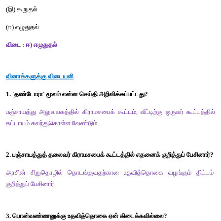
(ஈ) யாருக்கெல்லாம் 
விடை : ஈ) யாருக்கெல்லாம் 
4. வாழ்க்கையை நெறிப்படுத்த உதவுவது ___________  
(அ) பணம்
(ஆ) பொய் 
(இ) தீமை
(ஈ) கல்வி
விடை : ஈ) கல்வி 