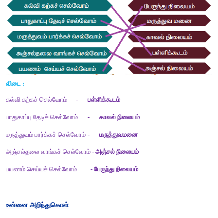
1. ஆவல் - 
ஆசை 
2. தபால் - 
அஞ்சல்
3. தண்டோரா - 
முரசறைந்து  செய்தி  தெரிவித்தல்
4. நெறிப்படுத்துதல் - 
வழிகாட்டுதல்
சரியான சொல்லால் நிரப்புக.
1. மக்கள் கிராமசபைக் கூட்டத்தில் ________ (களந்து / கலந
வேண்டும்.  
விடை : கலந்து
2. கல்வி ________ (கன் / கண்) போன்றது. 