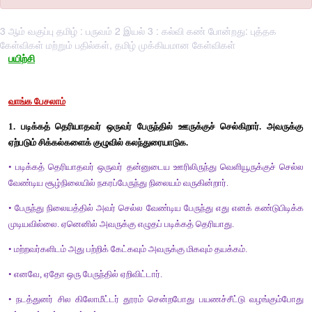
3 ஆம் வகுப்பு தமிழ் : பருவம் 2 இயல் 3 : கல்வி கண் போன்றது: புத்தக
கேள்விகள் மற்றும் பதில்கள், தமிழ் முக்கியமான கேள்விகள்
பயிற்சி
வாங்க பேசலாம்
1. படிக்கத் தெரியாதவர் ஒருவர் பேருந்தில் ஊருக்குச் செல்கிற
ஏற்படும் சிக்கல்களைக் குழுவில் கலந்துரையாடுக.
• படிக்கத் தெரியாதவர் ஒருவர் தன்னுடைய ஊரிலிருந்து வெளியூரு
வேண்டிய சூழ்நிலையில் நகரப்பேருந்து நிலையம் வருகின்றார். 