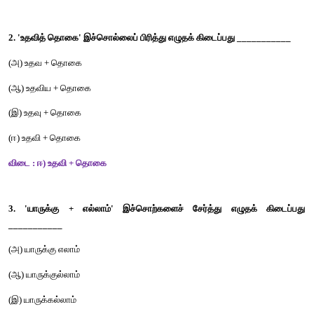
படிப்போம் சிந்திப்போம் எழுதுவோம்
சரியான விடையைத் தெரிவு செய்வோமா?
1. 'துன்பம்' - இச்சொல்லின் எதிர்ச்சொல் ___________  
(அ) இன்பம்
(ஆ) துயரம் 
(இ) வருத்தம்
(ஈ) கவலை 
விடை: அ) இன்பம் 
2. 'உதவித் தொகை' இச்சொல்லைப் பிரித்து எழுதக் கிடைப்பது __