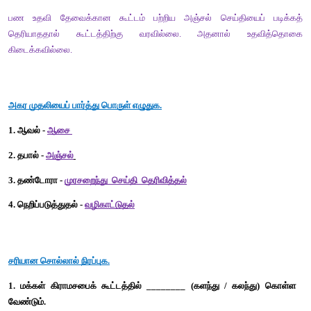
5. 'தண்டோரா' என்பதன் பொருள் தராத சொல் ___________   
(அ) முரசுஅறிவித்தல்
(ஆ) தெரிவித்தல் 
(இ) கூறுதல்
(ஈ) எழுதுதல்
விடை : ஈ) எழுதுதல்
வினாக்களுக்கு விடையளி
1. 'தண்டோரா' மூலம் என்ன செய்தி அறிவிக்கப்பட்டது? 
பஞ்சாயத்து அலுவலகத்தில் கிராமசபைக் கூட்டம், வீட்டிற்கு ஒருவர
கட்டாயம் கலந்துகொள்ள வேண்டும். 