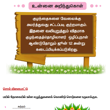
விடை : கண்
3. நான் மிதிவண்டி ________ (பளுதுபார்க்கும் / பழுதுபார
வைத்திருக்கிறேன். 
விடை : பழுதுபார்க்கும்
4. ஆசிரியர், மாணவனைப் பள்ளிக்குத் தொடர்ந்து அனுப்புமா
(அரிவுரை / அறிவுரை) கூறினார்.
விடை : அறிவுரை
எதனை, எங்கே செய்வோம்?