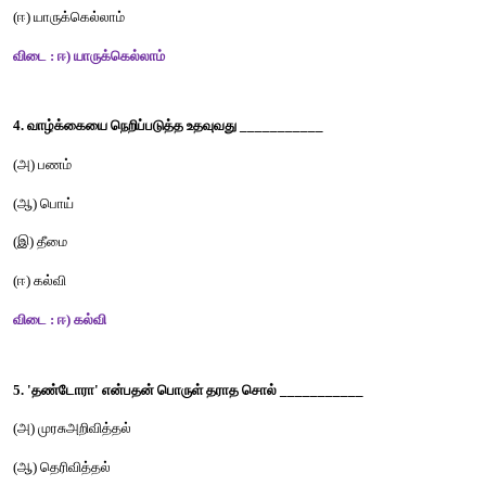
(அ) உதவ + தொகை
(ஆ) உதவிய + தொகை 
(இ) உதவு + தொகை
(ஈ) உதவி + தொகை 
விடை : ஈ) உதவி + தொகை
3. 'யாருக்கு + எல்லாம்' இச்சொற்களைச் சேர்த்து எழுதக
___________   
(அ) யாருக்கு எலாம்
(ஆ) யாருக்குல்லாம் 
(இ) யாருக்கல்லாம்