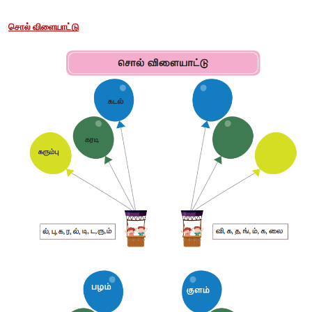
1. நல்ல புத்தகம்         
2. நல்ல எண்ணம்       
3. நல்ல உணவு   
1. மெலிந்த ஓநாய்
2. மெலிந்த உடல்
3. மெலிந்த சிறுவன்