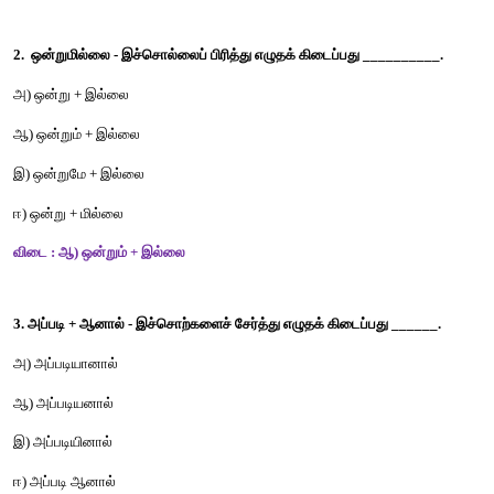
படிப்போம் சிந்திப்போம் எழுதுவோம்
சரியான விடையைத் தெரிவு செய்வோமா?
1. மகிழ்ச்சி - இச்சொல் உணர்த்தும் பொருள் __________.
அ) இன்பம்            
ஆ) துன்பம்             
இ) வருத்தம்        
ஈ) அன்பு
விடை : அ) இன்பம் 
2.  ஒன்றுமில்லை - இச்சொல்லைப் பிரித்து எழுதக் கிடைப்பது ___
அ) ஒன்று + இல்லை         