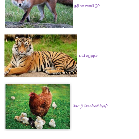
விடை : வருத்தம் 
5. திடீரென எதிரில் பாம்பைக் காணும்போது             
விடை : அச்சம்
சிந்திக்கலாமா
எந்தக் கிளி மகிழ்ச்சியாக இருக்கும்? ஏன்?