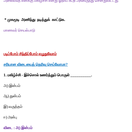
சோர்வு நிலையால் அதனோடு நட்பாகப் பேச ஆரம்பித்தது.
இருவரும் பேசிய பொழுது  ஓநாயைத் தன்னுடன்  வந்துவிடுமாறு ந
ஆனால் வேலை செய்ய வேண்டுமோ என ஐயத்துடன் கேட்டது ஓ
செய்யத் தேவையில்லை. ஆனால் வீட்டுக்கு வருகின்ற அறிமு
விரட்டிவிட்டால் போதும் நாயின் கழுத்தில் உள்ள கருப்புப் பட்டை
உன்னைக் கட்டிப் போடுவார்களோ என்று கேட்டது ஓநாய். ஆம்
கூறியதும், நம்மால் கட்டி ஒரே இடத்தில் இருக்க முடியாது. சுதந்தி
அலைவதே எனக்கு மகிழ்ச்சி என்று ஓநாய் கூறி அங்கிருந்து சென்று
* முகமூடி  அணிந்து  நடித்துக்  காட்டுக.
மாணவர் செயல்பாடு