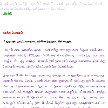
3 ஆம் வகுப்பு தமிழ் : பருவம் 2 இயல் 7 : நாயும், ஓநாயும்: புத்தக கேள்விகள்
மற்றும் பதில்கள், தமிழ் முக்கியமான கேள்விகள்
பயிற்சி
வாங்க பேசலாம்
* ஓநாயும், நாயும் கதையை உம் சொந்த நடையில் கூறுக.
பசியால் வாடி மெலிந்த ஓநாய், தின்பதற்கு ஏதாவது கிடைக்கும
முழுவதும் சுற்றித் திரிந்தது. அப்போது கொழுகொழு என்றிரு
மகிழ்வுடன்  ஓடி வந்தது. நாயைத் தின்றுவிடலாம் என்று எண்ண