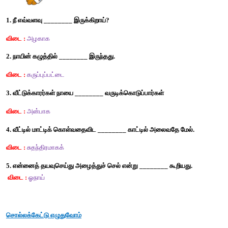
3. வருடுதல் -
தடவுதல்
4. பிரமாதம் -
மிகச்சிறப்பு  
5. சந்தேகம் -
ஐயம் 
சரியான தொடரை 
✓
எனவும் தவறான தொடரை 
X
 எனவும் குறியிட
1. ஓநாய் தின்பதற்கு எதுவும் கிடைக்காமல் மெலிந்திருந்தது.
(
✓
)
2. நாய் புதியவர்களைக் கண்டால் விரட்டியடிக்காது.
(X)
3. ஓநாயின் கழுத்தில் கருப்புப் பட்டை இருந்தது.
(X)
4. ஓநாய் சுதந்திரமாக வாழ ஆசைப்படவில்லை
.  
(X)