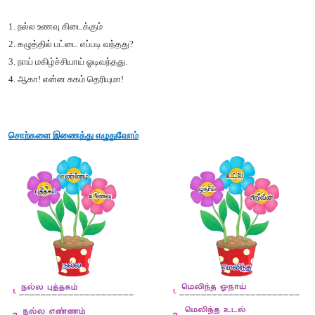
5. ஓநாயை நாய் வீட்டிற்கு அழைத்தது.
(
✓
)
சரியான சொல்லால் நிரப்புக
1. நீ எவ்வளவு ________ இருக்கிறாய்? 
விடை :
அழகாக