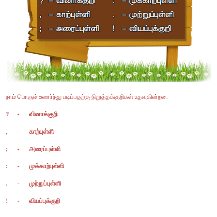
1. நல்ல உணவு கிடைக்கும் 

2. கழுத்தில் பட்டை எப்படி வந்தது?

3. நாய் மகிழ்ச்சியாய் ஓடிவந்தது.

4. ஆகா! என்ன சுகம் தெரியுமா!
சொற்களை இணைத்து எழுதுவோம்