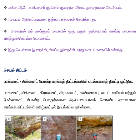
❖
தாமிரம்,
❖
பாக்சைட்
❖
தங்கம்
❖
வெள்ளி 
போன்றவை மின்சாரத்தைக் கடத்தும் தனிமங்களாகும். 
3. தாமிரத்தின் சில பயன்பாடுகளை எழுதுக.
❖
மின்கம்பி தயாரிக்கப் பயன்படுகிறது. 
❖
கணினி, தொலைக்காட்சி, செல்பேசி முதலான அனைத்து மின் க
தாமிரம் பயன்படுகிறது.