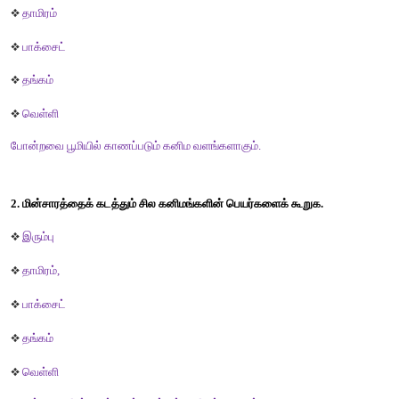
5. பொட்டாசியம்           -   உ) இரப்பர் பொருள்கள்
விடை : 
1. பாக்சைட்              –  
இ) அலுமினியம்
2. இரும்புத் தாது         –  
அ) இரயில் தடங்கள்
3. துத்தநாகம் ஆக்ஸைடு –  
உ) இரப்பர் பொருள்கள்
4. உலோக மின்கம்பி     –  
ஆ) தாமிரம்
5. பொட்டாசியம்         -  
ஈ) சோப்பு
III. பின்வரும் வினாக்களுக்கு விடையளிக்க.