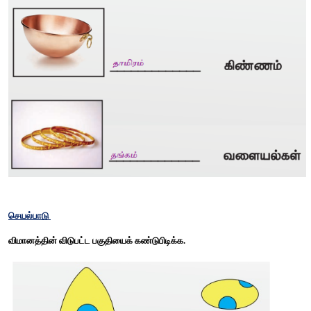
❖
அதனால் நம் உண்ணும் உணவில் ஒரு பகுதி துத்தநாகம்
எடுத்துக்கொள்ள வேண்டும். 
❖
இது வெள்ளை இறைச்சி, சிவப்பு இறைச்சி மற்றும் கடல் உணவில் 
செயல் திட்டம் 
பாக்சைட் / லிக்னைட் போன்ற சுரங்கத் திட்டங்களின் படங்களைத் திர
பாக்சைட், லிக்னைட், கிரானைட், கிராஃபைட், சுண்ணாம்பு, டைட்டா
மேக்னசைட் போன்ற பொருள்களை அடிப்படையாகக் கொண்
சுரங்கத் திட்டங்கள் தமிழ்நாட்டில் இயங்கி வருகின்றன.