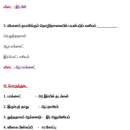
ஆ) பொட்டாசியம் 
இ) இரும்புத்தாது
விடை :
ஆ) பொட்டாசியம் 
4.
துத்தநாகம் __________ இல் காணப்படுகிறது. 
அ) பால் 
ஆ) பிஸ்கெட்
இ) மீன்
விடை :
இ) மீன்
5. விமானம் தயாரிக்கும் தொழிற்சாலையில் பயன்படும் கனிமம் ___