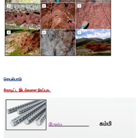
4. இரும்புத் தாது குறித்துச் சிறு குறிப்பு வரைக.
❖
இரும்புத் தாது இரும்பு உற்பத்தி செய்யப் பயன்படுகிறது. இது கனி
❖
தமிழ்நாட்டில் கஞ்சமலையில் கிடைக்கிறது.
❖
வாகனங்கள், இயந்திரங்கள் இரயில் தடங்கள், கப்பல்கள்,
செய்யப் பயன்படுகின்றன.
5. துத்தநாகம் இன்றியமையாத அருந்தனிமம் என்று ஏன் அழைக்கப்
❖
மனித ஆரோக்கியத்திற்கு மிகக் குறைந்த அளவு துத்தநாகம் அவச
❖
நம் உடல் அதிகப்படியான துத்தநாகத்தைச் சேமிக்காது. 