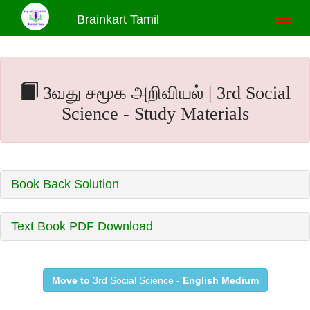
Brainkart Tamil
Toggl
naviga
3வது சமூக அறிவியல் | 3rd Social
Science - Study Materials
Book Back Solution
Text Book PDF Download
Move to
3rd Social Science -
English Medium