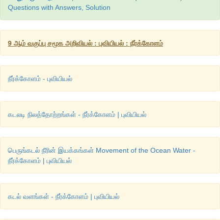
சம
உவர்ப்புக்கோடு
(
Isohaline)
ஒரே
அளவிலான
Questions with Answers, Solution
கொண்டபகுதிகளை
வரைபடத்தில்
இணைக்கும்
கற்பனைக்
கோடு
,
9 ஆம் வகுப்பு சமூக அறிவியல் : புவியியல் : நீர்க்கோளம்
நீர்க்கோளம் - புவியியல்
கடலடி நிலத்தோற்றங்கள் - நீர்க்கோளம் | புவியியல்
பெருங்கடல் நீரின் இயக்கங்கள் Movement of the Ocean Water -
நீர்க்கோளம் | புவியியல்
கடல் வளங்கள் - நீர்க்கோளம் | புவியியல்