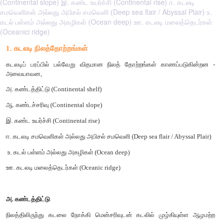
(Continental slope) இ. கண்ட உயர்ச்சி (Continental rise) ஈ. கடலடி
சமவெளிகள் அல்லது அபிசல் சமவெளி (Deep sea flair / Abyssal Plair) உ.
கடல் பள்ளம் அல்லது அகழிகள் (Ocean deep) ஊ. கடலடி மலைத்தெடர்கள்
(Oceanici ridge)
1
.
கடலடி
நிலத்தோற்றங்கள்
கடலடிப்
பரப்பில்
பல்வேறு
விதமான
நிலத்
தோற்றங்கள்
காணப
அவையாவன
,
அ
.
கண்டத்திட்டு
(
Continental sh
e
lf)
ஆ
.
கண்டச்சரிவு
(
Co
n
tine
n
tal slope)
இ
.
கண்ட
உயர்ச்சி
(
Continental rise)