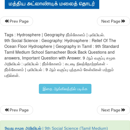
Prev Page
Next Page
ஊ
.
கடலடி
மலைத்
தொடர்கள்
Tags : Hydrosphere | Geography நீர்க்கோளம் | புவியியல்.
9th Social Science : Geography: Hydrosphere : Relief Of The
கடலடியில்
காணப்படும்
தொடர்ச்சியான
மலைத்தொடர்கள்
Ocean Floor Hydrosphere | Geography in Tamil : 9th Standard
தொடர்கள்
எனப்படுகின்றன
.
இவை
இரண்டு
நிலத்தட்ட
Tamil Medium School Samacheer Book Back Questions and
செல்வதினால்
உருவாகின்றன
.
இவை
இளம்பசால்ட்
பாறைகளால்
answers, Important Question with Answer. 9 ஆம் வகுப்பு சமூக
நிலத்தோற்றங்களில்
இம்மலைத்
தொடர்
மிக
விரிந்தும்
தனித்து
அறிவியல் : புவியியல் : நீர்க்கோளம் : கடலடி நிலத்தோற்றங்கள் -
நீர்க்கோளம் | புவியியல் : 9 ஆம் வகுப்பு புத்தகம் கேள்விகள் மற்றும்
நிலத்தோற்றமாகும்
.
மத்திய
அட்லாண்டிக்
மலைத்
தொடரும்
,
க
பதில்கள்.
மலைத்
தொடரும்
கடலடி
மலைத்
தொடர்களுள்
நன்கு
அறியப்பட்ட
உங்களுக்குத்
தெரியுமா
?
இதை ஆங்கிலத்தில் படிக்க
⇒
பாத்தோம்கள்
(
Fathems)
கடலின்
ஆழத்தை
அளவிடக்கூடிய
ஓர்
Prev Page
Next Page
⇒
சம
ஆழக்கோடு
(
sabath)
ஒரே
அளவிலான
ஆழம்
கொண
வரைபடத்தில்
இணைக்கும்
கற்பனைக்
கோடு
9வது சமூக அறிவியல்
| 9th Social Science (Tamil Medium)
⇒