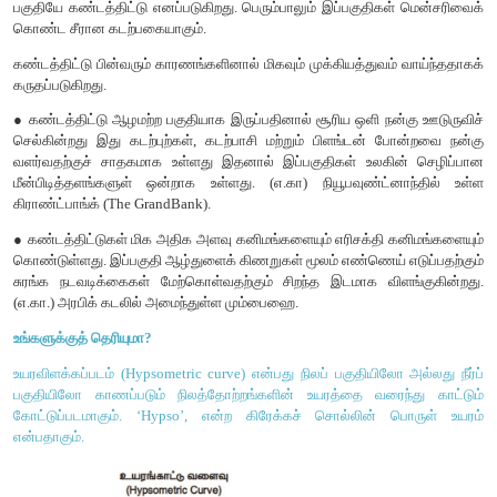
ஈ
.
கடலடி
சமவெளிகள்
அல்லது
அபிசல்
சமவெளி
(
Deep sea flair /
உ
.
கடல்
பள்ளம்
அல்லது
அகழிகள்
(
Ocean deep)
ஊ
.
கடலடி
மலைத்தெடர்கள்
(
Oceanic ridge)
அ
.
கண்டத்திட்டு
நிலத்திலிருந்து
கடலை
நோக்கி
மென்சரிவுடன்
கடலில்
முழ்கி
பகுதியே
கண்டத்திட்டு
எனப்படுகிறது
.
பெரும்பாலும்
இப்பகுதிகள்
கொண்ட
சீரான
கடற்பகையாகும்
.
கண்டத்திட்டு
பின்வரும்
காரணங்களினால்
மிகவும்
முக்கியத்துவம்
கருதப்படுகிறது
.
●
கண்டத்திட்டு
ஆழமற்ற
பகுதியாக
இருப்பதினால்
சூரிய
ஒளி
ந
செல்கின்றது
இது
கடற்புற்கள்
,
கடற்பாசி
மற்றும்
பிளங்டன்
போ
வளர்வதற்குச்
சாதகமாக
உள்ளது
இதனால்
இப்பகுதிகள்
உலகி
மீன்பிடித்தளங்களுள்
ஒன்றாக
உள்ளது
. (
எ
.
கா
)
நியூபவுண்ட்ன