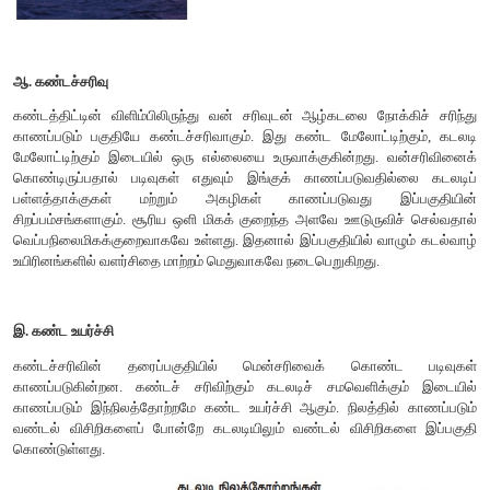
புவித்தொடர்பு
ஓ
என்
ஜி
சி
எண்ணெய்
மற்றும்
இயற்கை
எரிவாயு
நிறுவனம
எண்ணெய்
மற்றும்
இயற்கை
எரிவாயு
குறித்த
ஆய்வுகளையும்
மேற்கொண்டு
வரும்
மிகப்
பெரிய
நிறுவனமாகும்
.
மும்பை
ஹை
மில்லியன்
டன்
எண்ணெய்
மற்றும்
எரிவாயு
இருப்பதாக
சமீபத்த
தெரிவிக்கின்றன
.