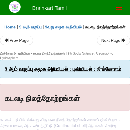
Brainkart Tamil
Toggl
naviga
|
|
|
கடலடி நிலத்தோற்றங்கள்
Home
9 ஆம் வகுப்பு
9வது சமூக அறிவியல்
Prev Page
Next Page
நீர்க்கோளம் | புவியியல் - கடலடி நிலத்தோற்றங்கள்
| 9th Social Science : Geography:
Hydrosphere
9 ஆம் வகுப்பு சமூக அறிவியல் : புவியியல் : நீர்க்கோளம்
கடலடி நிலத்தோற்றங்கள்
கடலடிப் பரப்பில் பல்வேறு விதமான நிலத் தோற்றங்கள் காணப்படுகின்றன -
அவையாவன, அ. கண்டத்திட்டு (Continental shelf) ஆ. கண்டச்சரிவு