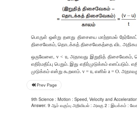
பொருள்
ஒன்று
தனது
திசையை
மாற்றாமல்
நேர்கோட்
திசைவேகம்
,
தொடக்கத்
திசைவேகத்தை
விட
அதிக
ஒருவேளை
, v < u,
அதாவது
இறுதித்
திசைவேகம்
,
எதிர்மதிப்பு
பெறும்
.
இது
எதிர்முடுக்கம்
எனப்படும்
.
எதி
முடுக்கம்
என்று
கூறலாம்
.
v = u,
எனில்
a = O.
அதாவத
Prev Page
9th Science : Motion : Speed, Velocity and Accelerat
Answer. 9 ஆம் வகுப்பு அறிவியல் : அலகு 2 : இயக்கம் : வேகம்