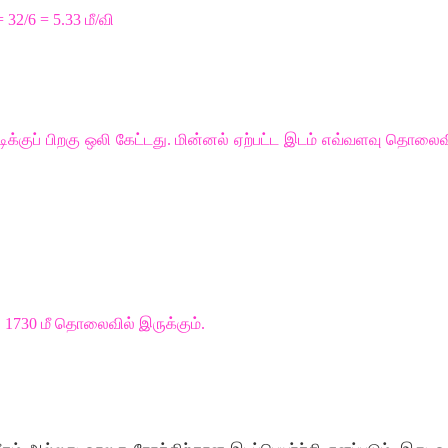
=
32/6 = 5.33
மீ
/
வி
ிக்குப்
பிறகு
ஒலி
கேட்டது
.
மின்னல்
ஏற்பட்ட
இடம்
எவ்வளவு
தொலைவி
ு
1730
மீ
தொலைவில்
இருக்கும்
.