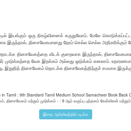
டில்
இயங்கும்
ஒரு
நிகழ்வினைக்
கருதுவோம்
.
மேலே
கொடுக்கப்பட்
மாக
இருந்தால்
,
திசைவேகமானது
நேரம்
செல்ல
செல்ல
அதிகரிக்கும்
ம
தொடக்க
திசைவேகத்தை
விடக்
குறைவாக
இருந்தால்
,
திசைவேகமா
ர்
முடுக்கத்தை
வேக
இறக்கம்
அல்லது
ஒடுக்கம்
எனலாம்
.
உதாரணம
ு
,
இறுதித்
திசைவேகம்
தொடக்க
திசைவேகத்திற்குச்
சமமாக
இருக்க
ion in Tamil : 9th Standard Tamil Medium School Samacheer Book Back 
, திசைவேகம் மற்றும் முடுக்கம் - : 9 ஆம் வகுப்பு புத்தகம் கேள்விகள் மற்றும்
இதை ஆங்கிலத்தில் படிக்க