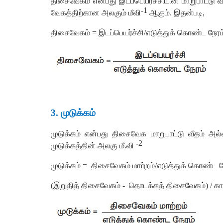
திசைவேகம்
என்பது
இடப்பெயர்ச்சியின்
மாறுபாட்டு
வ
-
1
வேகத்திற்கான
அலகும்
மீவி
ஆகும்
.
இதன்படி
,
திசைவேகம்
=
இடப்பெயர்ச்சி
/
எடுத்துக்
கொண்ட
நேரம
3
.
முடுக்கம்
முடுக்கம்
என்பது
திசைவேக
மாறுபாட்டு
வீதம்
அல்
-
2
முடுக்கத்தின்
அலகு
மீ
.
வி
முடுக்கம்
=
திசைவேகம்
மாற்றம்
/
எடுத்துக்
கொண்ட
ந
(
இறுதித்
திசைவேகம்
-
தொடக்கத்
திசைவேகம்
) /
கா