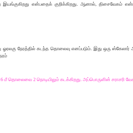
ு
இயங்குகிறது
என்பதைக்
குறிக்கிறது
.
ஆனால்
,
திசைவேகம்
என்
ு
ஓரலகு
நேரத்தில்
கடந்த
தொலைவு
எனப்படும்
.
இது
ஒரு
ஸ்கேலார்
ேரம்
16
மீ
தொலைவை
2
நொடியிலும்
கடக்கிறது
.
அப்பொருளின்
சராசரி
வே