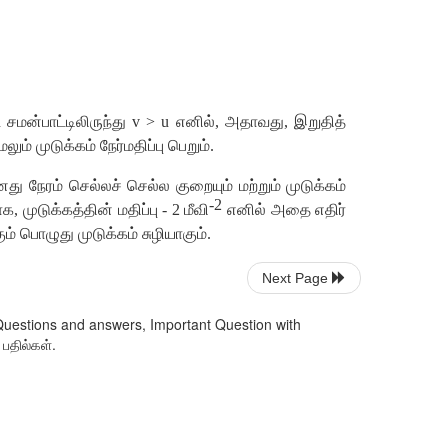
ட
சமன்பாட்டிலிருந்து
v > u
எனில்
,
அதாவது
,
இறுதித்
ேலும்
முடுக்கம்
நேர்மதிப்பு
பெறும்
.
னது
நேரம்
செல்லச்
செல்ல
குறையும்
மற்றும்
முடுக்கம்
-
2
ாக
,
முடுக்கத்தின்
மதிப்பு
-
2
மீவி
எனில்
அதை
எதிர்
ும்
பொழுது
முடுக்கம்
சுழியாகும்
.
Next Page
Questions and answers, Important Question with
 பதில்கள்.