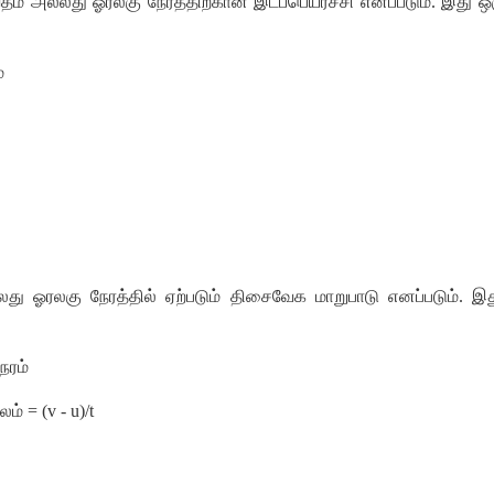
ீதம்
அல்லது
ஓரலகு
நேரத்திற்கான
இடப்பெயர்ச்சி
எனப்படும்
.
இது
ஒ
்
லது
ஓரலகு
நேரத்தில்
ஏற்படும்
திசைவேக
மாறுபாடு
எனப்படும்
.
இத
ேரம்
லம்
= (
v - u)/t