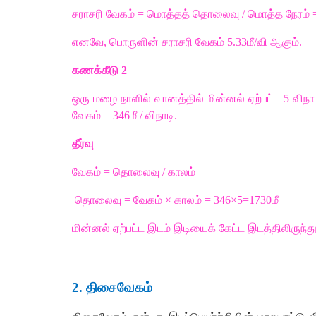
சராசரி
வேகம்
=
மொத்தத்
தொலைவு
/
மொத்த
நேரம்
எனவே
,
பொருளின்
சராசரி
வேகம்
5.33
மீ
/
வி
ஆகும்
.
கணக்கீடு
2
ஒரு
மழை
நாளில்
வானத்தில்
மின்னல்
ஏற்பட்ட
5
விநாட
வேகம்
=
346
மீ
/
விநாடி
.
தீர்வு
வேகம்
=
தொலைவு
/
காலம்
தொலைவு
=
வேகம்
×
காலம்
=
346×5=1730
மீ
மின்னல்
ஏற்பட்ட
இடம்
இடியைக்
கேட்ட
இடத்திலிருந்த
2.
திசைவேகம்