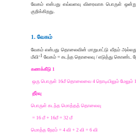
வேகம்
என்பது
எவ்வளவு
விரைவாக
பொருள்
ஒன்ற
குறிக்கிறது
.
1.
வேகம்
வேகம்
என்பது
தொலைவின்
மாறுபாட்டு
வீதம்
அல்லத
-1
மீவி
வேகம்
=
கடந்த
தொலைவு
/
எடுத்து
கொண்ட
ந
கணக்கீடு
1
ஒரு
பொருள்
16
மீ
தொலைவை
4
நொடியிலும்
மேலும்
தீர்வு
பொருள்
கடந்த
மொத்தத்
தொலைவு
= 16
மீ
+ 16
மீ
=
32
மீ
மொத்த
நேரம்
=
4
வி
+ 2
வி
= 6
வி