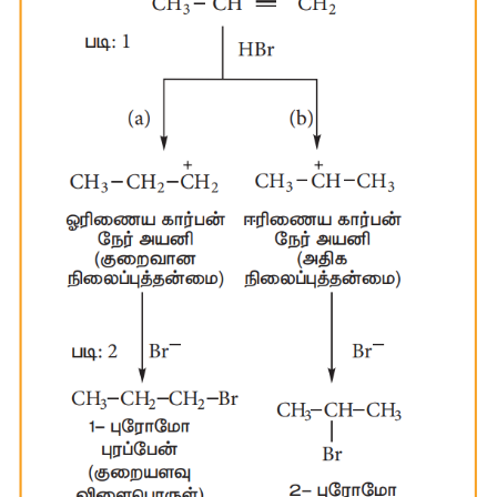
நிறமற்றதாகிறது
. 
இது
நிறைவுறா
சேர்மங்களுக்கான
சோதனையாகும்
.