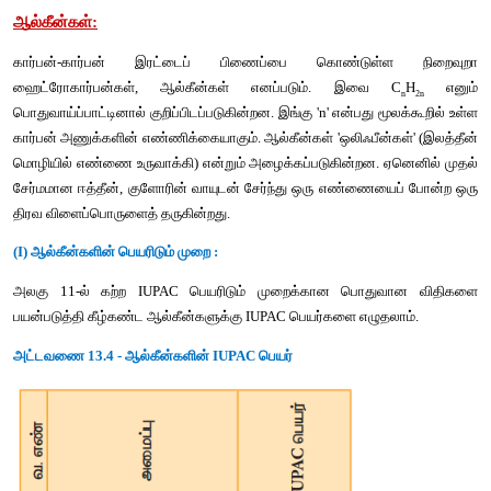
ஆல்கீன்கள்
:
கார்பன்
-
கார்பன்
இரட்டைப்
பிணைப்பை
கொண்டுள்
ஹைட்ரோகார்பன்கள்
, 
ஆல்கீன்கள்
எனப்படும்
. 
இவை
 
பொதுவாய்ப்பாட்டினால்
குறிப்பிடப்படுகின்றன
. 
இங்கு
 'n' 
என்பது
மூ
கார்பன்
அணுக்களின்
எண்ணிக்கையாகும்
. 
ஆல்கீன்கள்
 '
ஒலிஃபீன்
மொழியில்
எண்ணை
உருவாக்கி
) 
என்றும்
அழைக்கப்படுகின்றன
. 
ஏ
சேர்மமான
ஈத்தீன்
, 
குளோரின்
வாயுடன்
சேர்ந்து
ஒரு
எண்ணையை
திரவ
விளைப்பொருளைத்
தருகின்றது
.
(I) 
ஆல்கீன்களின்
பெயரிடும்
முறை
 :
அலகு
 11-
ல்
கற்ற
 IUPAC 
பெயரிடும்
முறைக்கான
பொதுவ