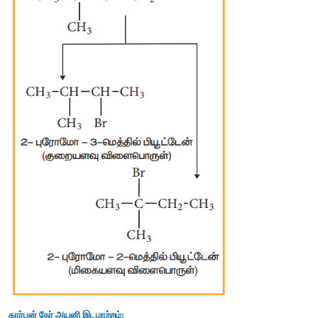
விதியினை
பின்பற்றுகின்றது
.
(iv) 
ஹைட்ரோ
ஹாலைடுகளைச்
சேர்த்தல்
 (
ஆல்கீன்களி
ஹாலஜனேற்றம்
)
ஆல்கீன்களுடன்
ஹைட்ரஜன்
ஹாலைடுகள்
 (HCl, HBr 
மற்றும்
வினைக்கு
உட்பட்டு
ஆல்கைல்
ஹாலைடுகளைத்
தருகின்ற
ஹாலைடுகளின்
வினைத்திறனானது
 HI > HBr > HCl > HF 
என