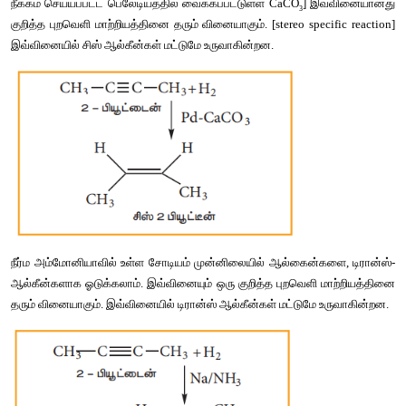
13) 
கீழ்கண்ட
சேர்மங்களுக்கு
சிஸ்
-
டிரான்ஸ்
மாற்றியத்தை
வரைக
(a) 2-
குளோரோ
-2-
பியூட்டீன்
(b) CH
 – CH = CH – CH
CH
3
2
3
விடை
 :