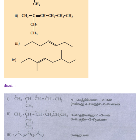
தன்
மதிப்பீடு
9. 
கீழ்கண்ட
ஆல்கீன்களுக்கு
 IUPAC 
பெயர்களை
எழுதுக
.