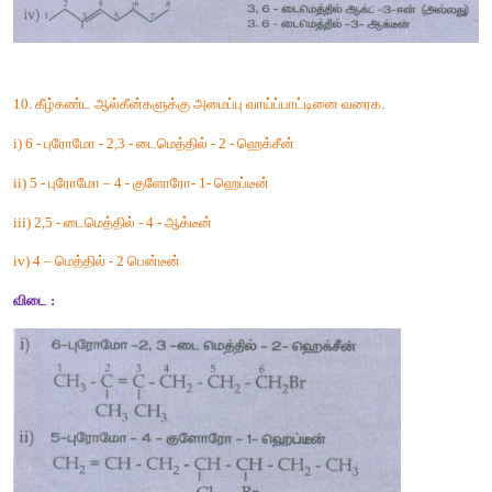
விடை
 :