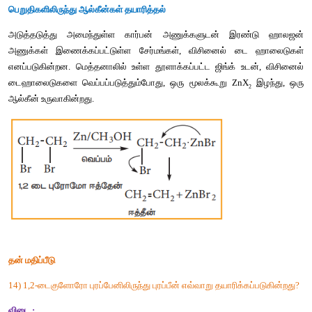
சோதனைக்
கூடத்தில்
, 
வினையூக்கி
முன்னிலையில்
ஆல்கஹா
செய்வதன்
மூலம், ஆல்கீன்கள்
தயாரிக்கப்படுகின்றன
.
 (2) 
ஆல்கீன்களை
ஆல்கைன்களிலிருந்து
தயாரித்தல்
:
வினையூக்கி
முன்னிலையில்
ஆல்கைன்களை
, 
சிஸ்
-
ஆல்கீன்கள
[
லிண்ட்லர்
வினையூக்கி
என்பது
கந்தகம்
அல்லது
பெட்ரோலால்