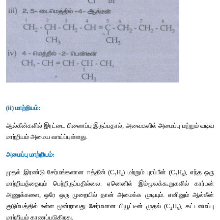
10. 
கீழ்கண்ட
ஆல்கீன்களுக்கு
அமைப்பு
வாய்ப்பாட்டினை
வரைக
.
i) 6 - 
புரோமோ
 - 2,3 - 
டைமெத்தில்
 - 2 - 
ஹெக்சீன்
ii) 5 - 
புரோமோ
 – 4 
- குளோரோ
- 1- 
ஹெப்டீன்
iii) 2,5 - 
டைமெத்தில்
 - 4 - 
ஆக்டீன்
iv) 4 – 
மெத்தில்
 - 2 
பென்டீன்
விடை
 :