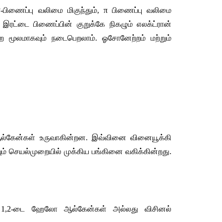
-
பிணைப்பு
வலிமை
மிகுந்தும்
, π 
பிணைப்பு
வலிமை
இரட்டை
பிணைப்பின்
குறுக்கே
நிகழும்
எலக்ட்ரான்
ை
மூலமாகவும்
நடைபெறலாம்
. 
ஓசோனேற்றம்
மற்றும்
ல்கேன்கள்
உருவாகின்றன
. 
இவ்வினை
வினையூக்கி
ம்
செயல்முறையில்
முக்கிய
பங்கினை
வகிக்கின்றது
. 
1,2-
டை
ஹேலோ
ஆல்கேன்கள்
அல்லது
விசினல்