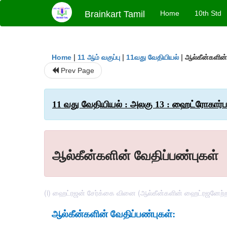
Brainkart Tamil
Home
10th Std
|
|
|
ஆல்கீன்களின்
Home
11 ஆம் வகுப்பு
11வது வேதியியல்
Prev Page
11 வது வேதியியல் : அலகு 13 : ஹைட்ரோகார்ப
ஆல்கீன்களின் வேதிப்பண்புகள்
(i) ஹைட்ரஜன் சேர்க்கை வினை (ஆல்கீன்களின் ஹைட்ரஜனேற்றம
ஆல்கீன்களின்
வேதிப்பண்புகள்
: