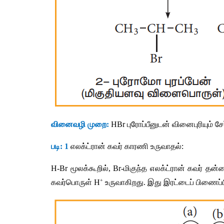
வினைவழி
முறை
:
 HBr 
புரோப்பீனுடன்
வினைபுரியும்
சே
படி
: 1
எலக்ட்ரான்
கவர்
காரணி
உருவாதல்
:
H-Br 
மூலக்கூறில்
, Br-
மிகுந்த
எலக்ட்ரான்
கவர்
தன்
+
கவர்பொருள்
 H
உருவாகிறது
. 
இது
இரட்டைப்
பிணைப்