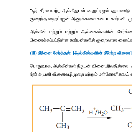
“
ஓர்
சீர்மையற்ற
ஆல்கீனுடன்
ஹைட்ரஜன்
ஹாலைடு
குறைந்த
ஹைட்ரஜன்
அணுக்களை
உடைய
கார்பனிடமு
ஆல்கீன்
மற்றும்
மற்றும்
ஆல்கைன்களின்
சேர்க்
பிணைக்கப்பட்டுள்ள
கார்பன்களில்
குறைவான
ஹைட்
(iii) 
நீரினை
சேர்த்தல்
: [
ஆல்கீன்களின்
நீரேற்ற
வினை
]
பொதுவாக
, 
ஆல்கீன்கள்
நீருடன்
வினைபுரிவதில்லை
. 
நேர்
அயனி
வினைவழிமுறை
மற்றும்
மார்கோனிகாஃப்