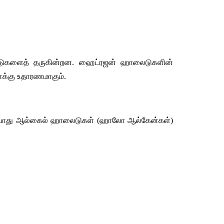
ுகளைத்
தருகின்றன
. 
ஹைட்ரஜன்
ஹாலைடுகளின்
க்கு
உதாரணமாகும்
.
போது
ஆல்கைல்
ஹாலைடுகள்
 (
ஹாலோ
ஆல்கேன்கள்
) 