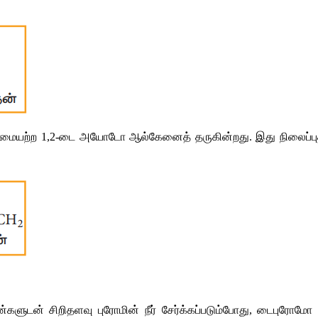
்மையற்ற
 1,2-
டை
அயோடோ
ஆல்கேனைத்
தருகின்றது
. 
இது நிலைப்பு
ன்களுடன்
சிறிதளவு
புரோமின்
நீர்
சேர்க்கப்படும்போது
, 
டைபுரோமோ