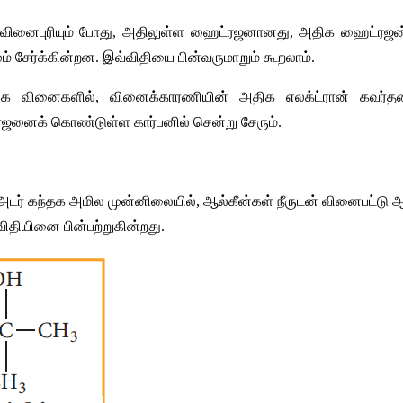
வினைபுரியும்
போது
, 
அதிலுள்ள
ஹைட்ரஜனானது
, 
அதிக
ஹைட்ரஜன
ம்
சேர்க்கின்றன
. 
இவ்விதியை
பின்வருமாறும்
கூறலாம்
.
கை
வினைகளில்
, 
வினைக்காரணியின்
அதிக
எலக்ட்ரான்
கவர்த
ரஜனைக்
கொண்டுள்ள
கார்பனில்
சென்று
சேரும்
.
அடர்
கந்தக
அமில
முன்னிலையில்
, 
ஆல்கீன்கள்
நீருடன்
வினைபட்டு
ஆ
விதியினை
பின்பற்றுகின்றது
.