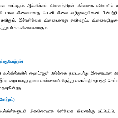
ளை
காட்டிலும்
, 
ஆல்கீன்கள்
வினைத்திறன்
மிக்கவை
. 
ஏனெனில்
 σ
்கியமான
வினையானது
அயனி
வினை
வழிமுறையினைப்
பின்பற்றி
 
எனினும்
, 
இச்சேர்க்கை
வினையானது
தனி
-
உறுப்பு
வினைவழிமுற
த்துவமிக்க
வினைகளாகும்
.
்ரஜனேற்றம்
)
) 
ஆல்கீன்களில்
ஹைட்ரஜன்
சேர்க்கை
நடைபெற்று
இணையான
ஆ
இம்முறையானது
தாவர
எண்ணையிலிருந்து
வனஸ்பதி
உற்பத்தி
செய்யு
உதவுகின்றது
.
ேற்றம்
)
ஆல்கீன்களுடன்
மிகவிரைவாக
சேர்க்கை
வினைக்கு
உட்டுபட்டு
, 