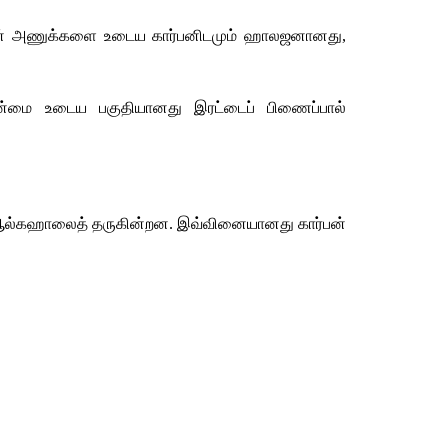
்
அணுக்களை
உடைய
கார்பனிடமும்
ஹாலஜனானது
, 
ன்மை
உடைய
பகுதியானது
இரட்டைப்
பிணைப்பால்
ல்கஹாலைத்
தருகின்றன
. 
இவ்வினையானது
கார்பன்