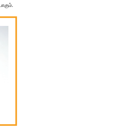
கும்
.