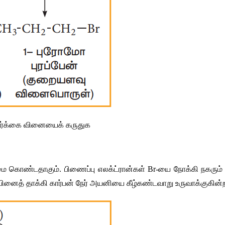
ர்க்கை
வினையைக்
கருதுக
மை
கொண்டதாகும்
. 
பிணைப்பு
எலக்ட்ரான்கள்
 Br-
யை
நோக்கி
நகரும்
பினைத்
தாக்கி
கார்பன்
நேர்
அயனியை
கீழ்கண்டவாறு
உருவாக்குகின்