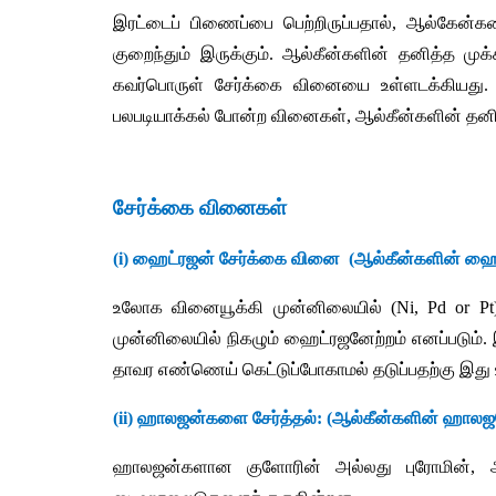
இரட்டைப்
பிணைப்பை
பெற்றிருப்பதால்
, 
ஆல்கேன்க
குறைந்தும்
இருக்கும்
. 
ஆல்கீன்களின்
தனித்த
முக
கவர்பொருள்
சேர்க்கை
வினையை
உள்ளடக்கியது
.
பலபடியாக்கல்
போன்ற
வினைகள்
, 
ஆல்கீன்களின்
தனி
சேர்க்கை
வினைகள்
(i) 
ஹைட்ரஜன்
சேர்க்கை
வினை
  (
ஆல்கீன்களின்
ஹைட
உலோக
வினையூக்கி
முன்னிலையில்
 (Ni, Pd or Pt
முன்னிலையில்
நிகழும்
ஹைட்ரஜனேற்றம்
எனப்படும்
. 
தாவர
எண்ணெய்
கெட்டுப்போகாமல்
தடுப்பதற்கு
இது
(ii) 
ஹாலஜன்களை
சேர்த்தல்
: (
ஆல்கீன்களின்
ஹாலஜன
ஹாலஜன்களான
குளோரின்
அல்லது
புரோமின்
, 