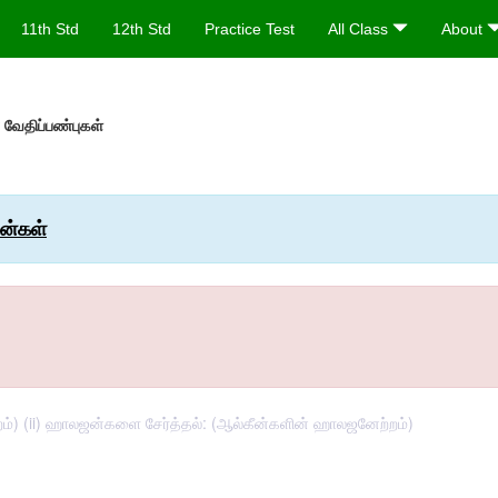
11th Std
12th Std
Practice Test
All Class
About
 வேதிப்பண்புகள்
ன்கள்
்) (ii) ஹாலஜன்களை சேர்த்தல்: (ஆல்கீன்களின் ஹாலஜனேற்றம்)