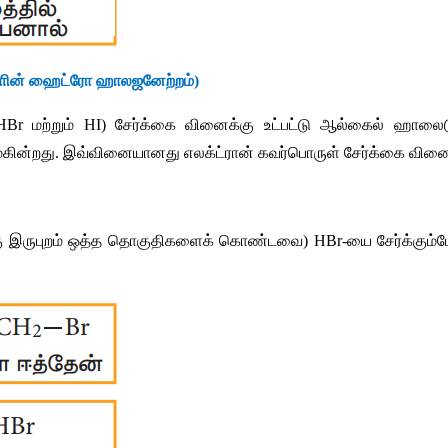
ளின்
ஹைட்ரோ
ஹாலஜனேற்றம்
)
HBr 
மற்றும்
 HI) 
சேர்க்கை
வினைக்கு
உட்பட்டு
ஆல்கைல்
ஹாலைட
கின்றது
. 
இவ்வினையானது
எலக்ட்ரான்
கவர்பொருள்
சேர்க்கை
வினை
ு
இருபுறம்
ஒத்த
தொகுதிகளைக்
கொண்டவை
) HBr-
யை
சேர்க்கும்