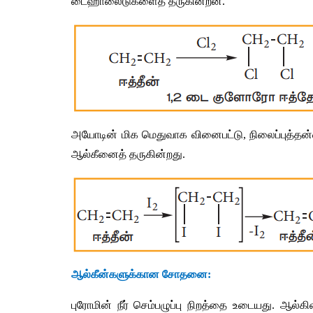
டைஹாலைடுகளைத்
தருகின்றன
.
அயோடின்
மிக
மெதுவாக
வினைபட்டு
, 
நிலைப்புத்தன
ஆல்கீனைத்
தருகின்றது
.
ஆல்கீன்களுக்கான
சோதனை
:
புரோமின்
நீர்
செம்பழுப்பு
நிறத்தை
உடையது
. 
ஆல்கி