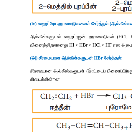
(iv) 
ஹைட்ரோ
ஹாலைடுகளைச்
சேர்த்தல்
 (
ஆல்கீன்க
ஆல்கீன்களுடன்
ஹைட்ரஜன்
ஹாலைடுகள்
 (HCl, 
வினைத்திறனானது
 HI > HBr > HCl > HF 
என
அமை
(
அ
) 
சீர்மையான
ஆல்கீன்களுடன்
 HBr 
சேர்த்தல்
:
சீர்மையான
ஆல்கீன்களுடன்
 (
இரட்டைப்
பிணைப்பிற்க
கிடைக்கின்றன