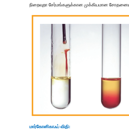
நிறைவுறா
சேர்மங்களுக்கான முக்கியமான
சோதனையா
மார்கோனிகாஃப்
விதி
: