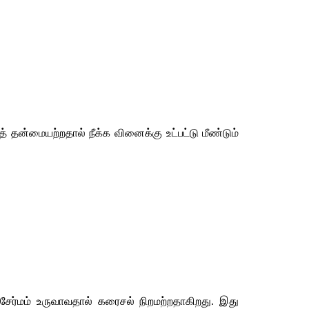
த்
தன்மையற்றதால்
நீக்க
வினைக்கு
உட்பட்டு
மீண்டும்
சேர்மம்
உருவாவதால்
கரைசல்
நிறமற்றதாகிறது
. 
இது