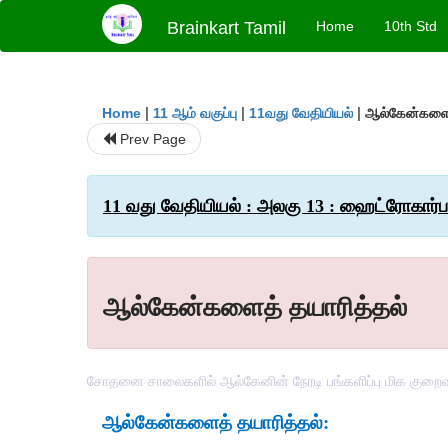
Brainkart Tamil
Home
10th Std
|
|
|
ஆல்கேன்களைத
Home
11 ஆம் வகுப்பு
11வது வேதியியல்
Prev Page
11 வது வேதியியல் : அலகு 13 : ஹைட்ரோகார்ப
ஆல்கேன்களைத் தயாரித்தல்
சோதனை சாலைகளில் ஆல்கேனின் நேரடி பங்களிப்பு மிக குறைவ
ஆல்கேன்களைத்
தயாரித்தல்
: