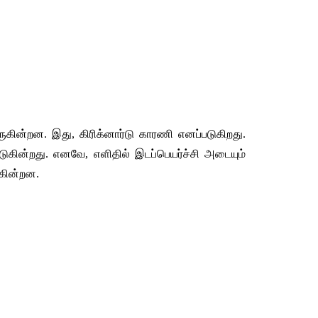
ருகின்றன
. 
இது
, 
கிரிக்னார்டு
காரணி
எனப்படுகிறது
. 
டுகின்றது
. 
எனவே
, 
எளிதில்
இடப்பெயர்ச்சி
அடையும்
கின்றன
.