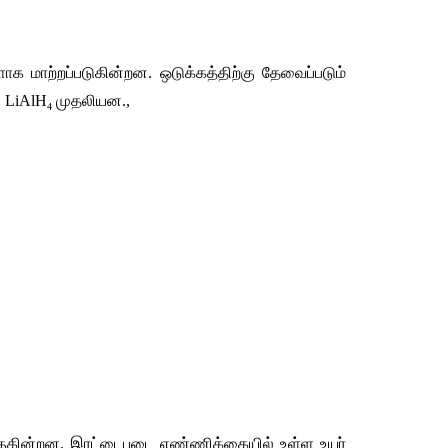
ளாக
மாற்றப்படுகின்றன
. 
ஒடுக்கத்திற்கு
தேவைப்படும்
, LiAlH
முதலியன
.,
4
குகின்றன
. 
இரட்டைபடை
எண்ணிக்கையில்
உள்ள
உயர்