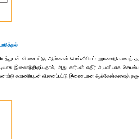
ாரித்தல்
ியத்துடன்
வினைபட்டு
, 
ஆல்கைல்
மெக்னீசியம்
ஹாலைடுகளைத்
த
டியாக
இணைந்திருப்பதால்
, 
அது
கார்பன்
எதிர்
அயனியாக
செயல்ப
க்னார்டு
காரணியுடன்
வினைப்பட்டு
இணையான
ஆல்கேன்களைத்
தரு