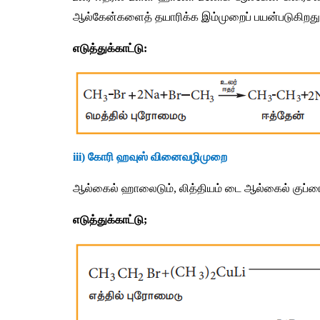
ஆல்கேன்களைத்
தயாரிக்க
இம்முறைப்
பயன்படுகிறது
எடுத்துக்காட்டு
:
iii) 
கோரி
ஹவுஸ்
வினைவழிமுறை
ஆல்கைல்
ஹாலைடும்
, 
லித்தியம்
டை
ஆல்கைல்
குப்ரை
எடுத்துக்காட்டு
;