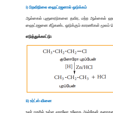
i) 
பிறவிநிலை
ஹைட்ரஜனால்
ஒடுக்கம்
ஆல்கைல்
புளுரைடுகளை
தவிர
, 
மற்ற
ஆல்கைல்
ஹ
ஹைட்ரஜனை
கீழ்கண்ட
ஒடுக்கும்
காரணிகள்
மூலம்
ப
எடுத்துக்காட்டு
:
ii) 
உர்ட்ஸ்
வினை
உலர்
ஈதரில்
உள்ள
ஹாலோ
உலோக
ஆல்கேன்
கரைச