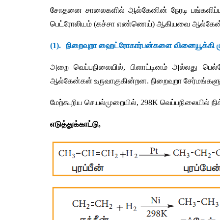
சோதனை
சாலைகளில்
ஆல்கேனின்
நேரடி
பங்களிப்ப
பெட்ரோலியம்
 (
கச்சா
எண்ணெய்
) 
ஆகியவை
ஆல்கேன
(1).
நிறைவுறா
ஹைட்ரோகார்பன்களை
வினையூக்கி
அறை
வெப்பநிலையில்
, 
பிளாட்டினம்
அல்லது
பெல்
ஆல்கேன்கள்
உருவாகுகின்றன
. 
நிறைவுறா
சேர்மங்கள
மேற்கூறிய
செயல்முறையில்
, 298K 
வெப்பநிலையில்
நி
எடுத்துக்காட்டு
,