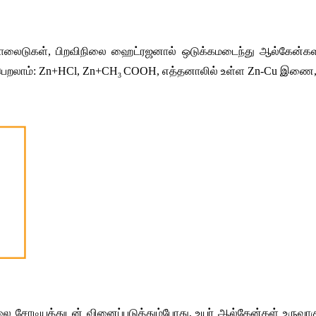
ாலைடுகள்
, 
பிறவிநிலை
ஹைட்ரஜனால்
ஒடுக்கமடைந்து
ஆல்கேன்க
ெறலாம்
: Zn+HCl, Zn+CH
COOH, 
எத்தனாலில்
உள்ள
 Zn-Cu 
இணை
3
லை
சோடியத்துடன்
வினைப்படுத்தும்போது
, 
உயர்
ஆல்கேன்கள்
உருவா