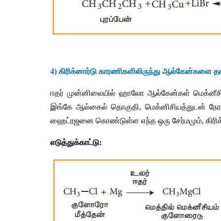
4) 
கிரிக்னார்டு
காரணிகளிலிருந்து
ஆல்கேன்களை
தய
ஈதர்
முன்னிலையில்
ஹாலோ
ஆல்கேன்கள்
மெக்னீச
இங்கே
ஆல்கைல்
தொகுதி
, 
மெக்னிசியத்துடன்
நேர
ஹைட்ரஜனை
கொண்டுள்ள
எந்த
ஒரு
சேர்மமும்
, 
கிரி
எடுத்துக்காட்டு
: