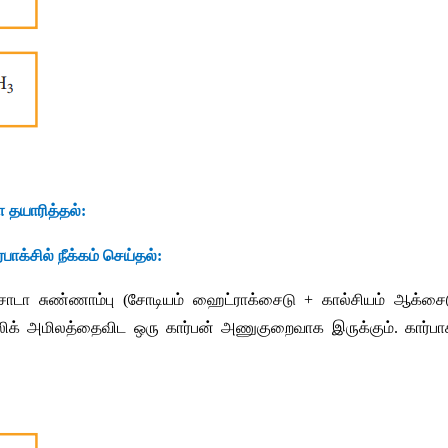
ை
தயாரித்தல்
:
்பாக்சில்
நீக்கம்
செய்தல்
:
ோடா
சுண்ணாம்பு
 (
சோடியம்
ஹைட்ராக்சைடு
 + 
கால்சியம்
ஆக்சை
லிக்
அமிலத்தைவிட
ஒரு
கார்பன் அணுகுறைவாக
இருக்கும்
. 
கார்பா