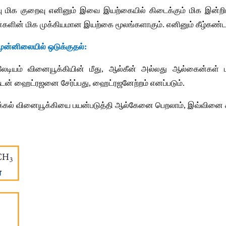
ு
மிக
குறைவு
எனினும்
இவை
இயற்கையில்
கிடைக்கும்
மிக
இன்ற
்களின்
மிக
முக்கியமான
இயற்கை
மூலங்களாகும்
. 
எனினும்
கீழ்கண்
முன்னிலையில்
ஒடுக்குதல்
:
லேடியம்
வினையூக்கியின்
மீது
, 
ஆல்கீன்
அல்லது
ஆல்கைன்கள்
ுடன்
ஹைட்ரஜனை
சேர்ப்பது
, 
ஹைட்ரஜனேற்றம்
எனப்படும்
.
க்கல்
வினையூக்கியை
பயன்படுத்தி
ஆல்கேனை
பெறலாம்
, 
இவ்வினை