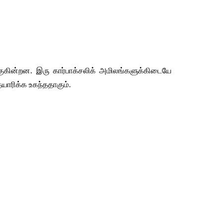
குகின்றன
. 
இரு
கார்பாக்சலிக்
அமிலங்களுக்கிடையே
தயாரிக்க
உகந்ததாகும்
.