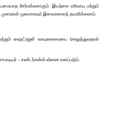
ியமையாத
சேர்மங்களாகும்
. 
இயற்கை
எரிவாயு
மற்றும்
ட
முறைகள்
மூலமாகவும்
இவைகளைத்
தயாரிக்கலாம்
.
மற்றும்
ஹைட்ரஜன்
வாயுகலவையை
செலுத்துவதால்
சாபாடியர்
 – 
சண்டர்சன்ஸ்
வினை
எனப்படும்
.