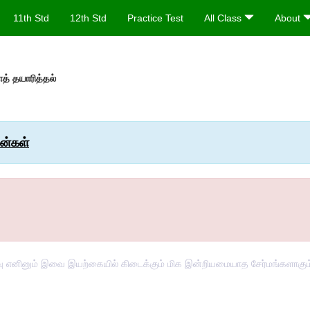
11th Std
12th Std
Practice Test
All Class
About
் தயாரித்தல்
ன்கள்
ு எனினும் இவை இயற்கையில் கிடைக்கும் மிக இன்றியமையாத சேர்மங்களாகும