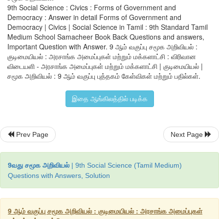
•
இந்தியாவின்
மக்களாட்சி
,
தேர்ந்தெடுக்கப்பட்ட
மக்கள்
ப
9th Social Science : Civics : Forms of Government and
கொண்ட
நாடாளுமன்ற
ஆட்சி
முறையாகும்
.
Democracy : Answer in detail Forms of Government and
Democracy | Civics | Social Science in Tamil : 9th Standard Tamil
•
நாட்டிற்குத்
தேவையான
கூட்டங்களை
உருவாக்குகின்ற
இந்தி
Medium School Samacheer Book Back Questions and answers,
மக்களாட்சி
அரசாங்கத்தின்
இரு
முக்கிய
கூறுகள்
. 1.
கொள்கை
Important Question with Answer. 9 ஆம் வகுப்பு சமூக அறிவியல் :
குடிமையியல் : அரசாங்க அமைப்புகள் மற்றும் மக்களாட்சி : விரிவான
மக்கள்
பங்குபெறுதல்
, 2.
ஒப்பிதல்
அளித்தல்
.
விடையளி - அரசாங்க அமைப்புகள் மற்றும் மக்களாட்சி | குடிமையியல் |
•
உலகின்
மிகப்பெரிய
ஜனநாயக
நாடான
இந்தியா
இறையாண்
சமூக அறிவியல் : 9 ஆம் வகுப்பு புத்தகம் கேள்விகள் மற்றும் பதில்கள்.
மதச்சார்பின்மை
,
மக்களாட்சி
,
குடியரசு
ஆகிய
5
முக்கிய
க
அடிப்படையில்
இயங்குகிறது
.
இதை ஆங்கிலத்தில் படிக்க
•
சாதி
,
சமய
,
சினம்
,
பால்
,
கல்வித்தகுதி
பாகுபாடு
இன்று
18
ஒவ்வொரு
இந்தியக்
குடிமகனும்
தேர்தலில்
வாக்களிக்க
Prev Page
Next Page
வாக்குரிமையைப்
பெற்றிருக்கிறார்கள்
.
9வது சமூக அறிவியல்
| 9th Social Science (Tamil Medium)
Questions with Answers, Solution
9 ஆம் வகுப்பு சமூக அறிவியல் : குடிமையியல் : அரசாங்க அமைப்புகள்