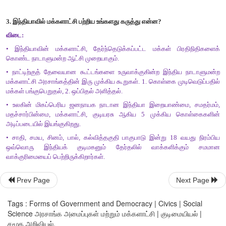
சொத்துக்களையும்
தவறாகப்
பயன்படுத்தாமல்
இருத்தல்
.
•
மக்களாட்சி
முறையைப்
பீடித்திருக்கும்
சமூக
தீமைகளை
கொடுமைகளையும்
ஒழித்தல்
.
•
மக்களின்
கருத்தைப்
பிரதிபலிக்கப்
பாரபட்சமற்ற
,
திறமைமிக்க
தேவையை
உணர்தல்
.
•
பொதுமக்களின்
கருத்து
வலுவாக
இருத்தல்
.
•
மக்களிடையே
சகிப்புத்தன்மையும்
,
மத
நல்லிணக்கமும்
நிலவுதல்
.
•
அடிப்படை
உரிமைகள்
பற்றிய
அறிவும்
விழிப்புணர்வும்
மக்களிடம்
ஏற
•
தேர்ந்தெடுக்கப்பட்ட
மக்கள்
பிரதிநிதிகளின்
செ
கண்காணித்தல்
.
•
வலுவான
பொறுப்புமிக்க
எதிர்க்கட்சி
இருத்தல்
.
Prev Page
Next Page
3.
இந்தியாவில்
மக்களாட்சி
பற்றிய
உங்களது
கருத்து
என்ன
?
Tags : Forms of Government and Democracy | Civics | Social
Science அரசாங்க அமைப்புகள் மற்றும் மக்களாட்சி | குடிமையியல் |
விடை
:
சமூக அறிவியல்.