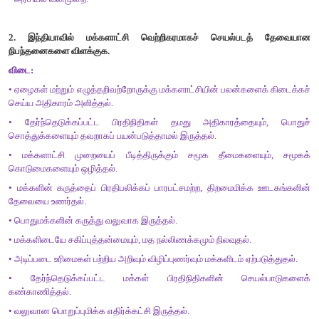
•
வறுமை
.
•
பாலினப்பாகுபாடு
•
பிராந்திய
வாதம்
(
வட்டாரப்
பாகுபாடு
•
சாதி
,
வகுப்பு
,
சமயப்பண்பாடு
•
ஊழல்
•
அரசியல்
குற்றமயமாதல்
•
அரசியல்
வன்முறை
.
2.
இந்தியாவில்
மக்களாட்சி
வெற்றிகரமாகச்
செயல்படத்
நிபந்தனைகளை
விளக்குக
.
விடை
:
•
ஏழைகள்
மற்றும்
எழுத்தறிவற்றோருக்கு
மக்களாட்சியின்
பலன்கள
செய்ய
அதிகாரம்
அளித்தல்
.
•
தேர்ந்தெடுக்கப்பட்ட
பிரதிநிதிகள்
தமது
அதிகாரத்தைய