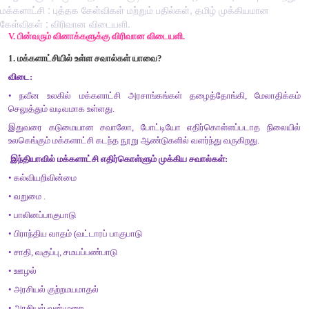
மக்களாட்சி : புத்தக கேள்விகள் மற்றும் பதில்கள், தமிழ் முக்கியமான
கேள்விகள் : விரிவான விடையளி.
V.
பின்வரும்
வினாக்களுக்கு
விரிவான
விடையளி
.
1.
மக்களாட்சியில்
உள்ள
சவால்கள்
யாவை
?
விடை
:
•
நவீன
உலகில்
மக்களாட்சி
அரசாங்கங்கள்
தழைத்தோங்கி
செலுத்தும்
வடிவமாக
உள்ளது
.
இதுவரை
கடுமையான
சவாலோ
,
போட்டியோ
எதிர்கொள்ளப்ப
உலகெங்கும்
மக்களாட்சி
கடந்த
நூறு
ஆண்டுகளில்
வளர்ந்து
வருகி
இந்தியாவில்
மக்களாட்சி
எதிர்கொள்ளும்
முக்கிய
சவால்கள்
:
•
கல்வியறிவின்மை