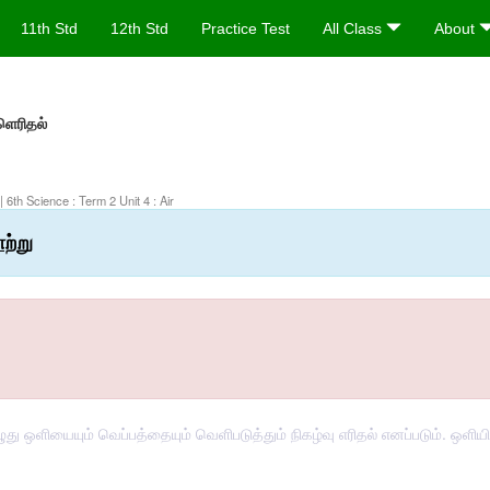
11th Std
12th Std
Practice Test
All Class
About
்ளெரிதல்
| 6th Science : Term 2 Unit 4 : Air
ற்று
 ஒளியையும் வெப்பத்தையும் வெளிபடுத்தும் நிகழ்வு எரிதல் எனப்படும். ஒளியின