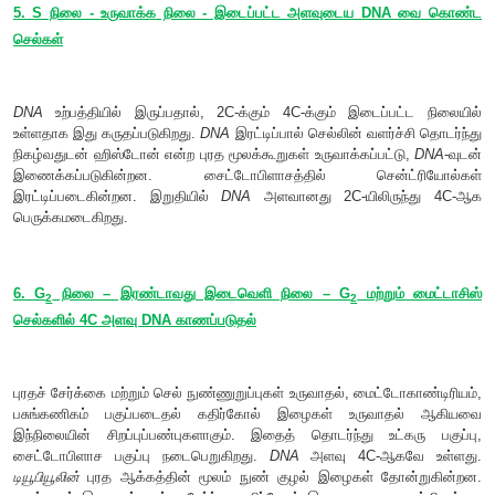
4. G
நிலை
0
சில செல்கள் G
நிலையிலிருந்து விடுபட்டு அமைதி நிலைக்குச
1
இந்நிலைக்கு
G
நிலை
என்று பெயர். G
நிலையில் செல்கள் நீண
0
0
பெருக்கமடையாமல் இருந்து வளர்சிதை மாற்றத்தை மட்டுமே
ஆனால் பெருக்கம் அடைவதில்லை. G
நிலையில் உள்ள செல்கள
0
புரதச்சேர்க்கை செயல்களைக் குறைந்த அளவில் செய்வதுடன் 
நிலையில் உள்ளன. G
நிலை நிலையற்றது. முதிர்ந்த நியூரான், 
0
ஆகியவற்றின் செல்கள்
G
நிலையில் நிலைத்துவிடுகின்றன. உக
0
சமிக்ஞை மற்றும் வளர்ச்சிக் காரணிகள் கிடைத்தால் மட்டும
விட்டுப் பெருக்கமடையும் நிலைக்குப் பெரும்பாலான விலங்கினச் 
இயலும். இல்லையெனில்
G
நிலையிலேயே நின்று விடும்.
0
வளர்வடக்க நிலையில் (
Dormant
) உள்ள செல்களாகக் கருதப்படுவ
உங்களுக்குத் தெரியுமா?