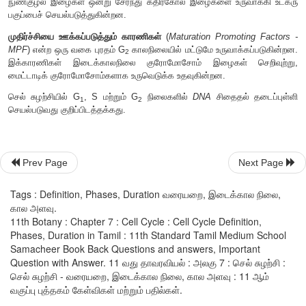
டாலி (
Dolly
)
G
நிலையில் உள்ள செல்களின் DNA இரட்டிப்பட
0
ஆராய்ச்சியாளர்கள் ஆட்டின் பால் சுரப்பிகளில் உள்ள செல
ஊடகத்தில் வளர்த்து
G
நிலைக்கு உட்படுத்தினர். இந்த
G
0
0
கொடுக்கும் உட்கரு பெற்றுக்கொள்ளும் அண்ட சைட்டோப
ஒருங்கிணைந்து கரு தோற்றுவிக்கப்பட்டது. இதுவே டாலி நகலா
ஏற்பட உதவியது.
5. S நிலை - உருவாக்க நிலை - இடைப்பட்ட அளவுடைய D
Prev Page
Next Page
செல்கள்
Tags : Definition, Phases, Duration வரையறை, இடைக்கால நிலை,
கால அளவு.
11th Botany : Chapter 7 : Cell Cycle : Cell Cycle Definition,
Phases, Duration in Tamil : 11th Standard Tamil Medium School
DNA
உற்பத்தியில் இருப்பதால், 2C-க்கும் 4C-க்கும் இடைப்
Samacheer Book Back Questions and answers, Important
உள்ளதாக இது கருதப்படுகிறது.
DNA
இரட்டிப்பால் செல்லின் வளர்
Question with Answer. 11 வது தாவரவியல் : அலகு 7 : செல் சுழற்சி :
நிகழ்வதுடன் ஹிஸ்டோன் என்ற புரத மூலக்கூறுகள் உருவாக்கப்பட்
செல் சுழற்சி - வரையறை, இடைக்கால நிலை, கால அளவு : 11 ஆம்
இணைக்கப்படுகின்றன. சைட்டோபிளாசத்தில் சென்ட
வகுப்பு புத்தகம் கேள்விகள் மற்றும் பதில்கள்.
இரட்டிப்படைகின்றன. இறுதியில்
DNA
அளவானது 2C-யிலிர