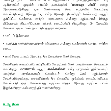
உட்கரு ஓய்வு நிலையில் இருப்பது போல் தோன்றும். ஆனால் இ
இழை போன்ற அமைப்பிலிருந்து குரோமோசோம்கள் இந்நிலை
அமைப்பாக உள்ளன. பெரும்பாலான நேரங்களில் இந்நிலையின் ப
உற்பத்தியில் ஈடுபடுகின்றன.
C-அளவு என்பது ஹாப்லாய்டு உட்கருவில் காணப்படும்
குறிக்கிறது. இது பிக்கோகிராமில் கொடுக்கப்படுகிறது.
3. G
நிலை - முதல் இடைவெளி நிலை
1
G
நிலையில் இருக்கும் செல்களில் DNA-வின் அளவானது 2
1
இந்நிலையில் செல்லானது வளர்சிதை மாற்றச் செயலில் ஈடுபட்டு வ
தேவையான புரதம், லிப்பிடுகள், கார்போஹைட்ரேட்டுகள் 
நுண்ணுறுப்புகளான மைட்டோ காண்டிரியங்கள், எண்
ஆகியவற்றை உருவாக்குகின்றன.
பல்வேறு தடைப் புள்ளிகள் செல் சுழற்சியைக் கட்டுப்படுத்