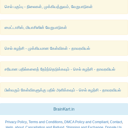
இக்காரணிகள் இடைக்காலநிலை குரோமோசோம் இழைகள் ச
செல் பகுப்பு - நிலைகள், முக்கியத்துவம், வேறுபாடுகள்
மைட்டாடிக் குரோமோசோம்களாக உருவெடுக்க உதவுகின்றன.
செல் சுழற்சியில் G
, S மற்றும் G
நிலைகளில்
DNA
சிதைதல்
1
2
செயல்படுவது குறிப்பிடத்தக்கது.
மைட்டாசிஸ், மியாசிஸின் வேறுபாடுகள்
செல் சுழற்சி - முக்கியமான கேள்விகள் - தாவரவியல்
சரியான பதில்களைத் தேர்ந்தெடுக்கவும் - செல் சுழற்சி - தாவரவியல்
பின்வரும் கேள்விகளுக்கு பதில் அளிக்கவும் - செல் சுழற்சி - தாவரவியல்
BrainKart.in
,
,
,
,
Privacy Policy
Terms and Conditions
DMCA Policy and Compliant
Contact
,
,
,
,
Help
about
Cancellation and Refund
Shipping and Exchange
Donate Us.