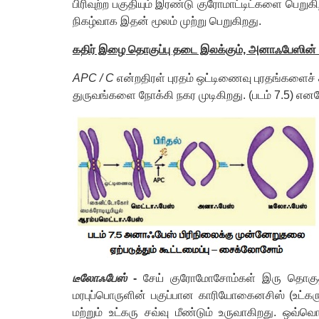
பிரிவுற்ற பகுதியும் இரண்டு குரோமாட்டிட்களை பெறு
நிகழ்வாக இதன் மூலம் முற்று பெறுகிறது.
கதிர் இழை தொகுப்பு தடை இலக்கும், அனாஃபேஸின்
APC / C
என்றதிரள் புரதம் ஒட்டிணைவு புரதங்களைச்
துருவங்களை நோக்கி நகர முடிகிறது. (படம் 7.5) எ
டீலோஃபேஸ்
-
சேய் குரோமோசோம்கள் இரு தொகுதிக
மரபுப்பொருளின் பகுப்பான காரியோகைனசிஸ் (உட்கரு
மற்றும் உட்கரு சவ்வு மீண்டும் உருவாகிறது. ஒவ