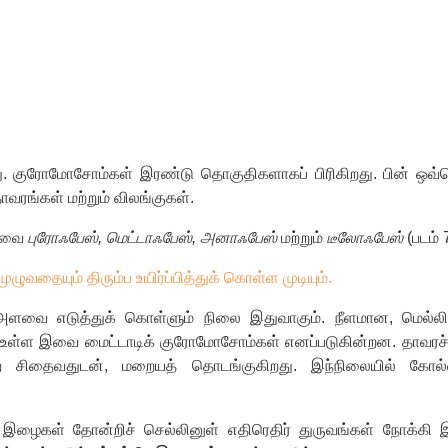
ு. குரோமோசோம்கள் இரண்டு தொகுதிகளாகப் பிரிகிறது. பின் ஒவ்வ
தாவரங்கள் மற்றும் விலங்குகள்.
 அவை
புரோஃபேஸ், மெட்டாஃபேஸ், அனாஃபேஸ்
மற்றும்
டீலோஃபேஸ்
(படம் 
வதையும் திரும்ப உயிர்ப்பித்துக் கொள்ள முடியும்.
 அளவை எடுத்துக் கொள்ளும் நிலை இதுவாகும். நீளமான, மெல்
 உள்ள இவை மைட்டாடிக் குரோமோசோம்கள் எனப்படுகின்றன. தாவரச்
உறை சிதைவதுடன், மறையத் தொடங்குகிறது. இந்நிலையில் க
் இழைகள் தோன்றிச் செல்லினுள் எதிரெதிர் துருவங்கள் நோக்கி 