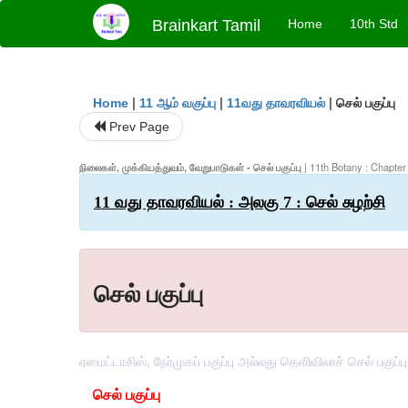
Brainkart Tamil
Home
10th Std
|
|
|
செல் பகுப்பு
Home
11 ஆம் வகுப்பு
11வது தாவரவியல்
Prev Page
நிலைகள், முக்கியத்துவம், வேறுபாடுகள் - செல் பகுப்பு
| 11th Botany : Chapter 
11 வது தாவரவியல் : அலகு 7 : செல் சுழற்சி
செல் பகுப்பு
ஏமைட்டாசிஸ், நேர்முகப் பகுப்பு அல்லது தெளிவிலாச் செல் பகுப
செல் பகுப்பு