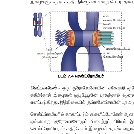
இழைகளுக்கு நட்சத்திர இழைகள் என்று பெயர். தாவர
மெட்டாஃபேஸ்
-
ஒரு குரோமோசோமின் சகோதரி குரோ
கதிர்கோல் இழைகள் டியூபியூலின் புரதத்தால் 
எனப்படுகிறது. இந்நிலையில் குரோமோசோமின் புற அமைப
சென்ட்ரோமியரில் காணப்படும் கைனிட்டோகோர் ஆனது 
ஒவ்வொரு குரோமோசோமும் பிளவுற்றுப் பிரியும் 
சென்ட்ரோமியரும் கதிர்கோல் இழைகள் சுருங்குவதால