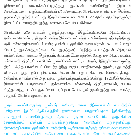
மகாசபை தொடங்கப் பெற்றது. இதனைத் தொடர்ந்து மாகாண இ
அலகாபாத்தைத் தலைமையிடமாகக் கொண்டு ஐக்கிய மாக
பம்பாயிலும், பீகாரிலும் தொடங்கப்பெற்றன. பம்பாயிலும், பீகாரிலும
திறம்பட செயல்படவில்லை. சென்னையிலும் வங்காளத்திலு
ஆதரவேயிருந்தது.
நகர்ப்புற இயல்பினை அதிகம் கொண்டிருந்த இம்மகாசபை வட
பெரும் வணிக நகரங்களில், குறிப்பாக அலகாபாத், கான்பூர், பன
லாகூர் போன்ற நகரங்களில் வீரியத்துடன் செயல்பட்டது. ஐக்கிய 
பீகாரிலும் பெரும்பாலும் படித்த இடைத்தட்டு வர்க்கத்தைச் சேர்ந
இவ்வமைப்பு உருவாக்கப்பட்டிருந்தது. இவர்கள் காங்கிரசில
செயல்பட்டனர். வகுப்புவாதிகளின் பிரிவினைவாத அரசியலைக் கி
ஓரளவுக்கு ஒத்தி போட்டது. இதன்விளைவாக 1920-1922 ஆகிய 
இடைப்பட்ட காலத்தில் இந்து மகாசபை செயல்படவில்லை .
அரசியலில் உலோமாக்கள் நுழைந்ததானது இந்துக்களிடையே ஆக
தன்மை கொண்ட, புத்துயிர் பெற்ற இஸ்லாமைப் பற்றிய அச்சத்தை ஏ
அலி சகோதரர்களைப் போன்ற முக்கிய முஸ்லிம் தலைவர்கள் க
கிலாபத் இயக்கத்தவர்களாகவே இருந்தனர். அடுத்தபடியாகத்