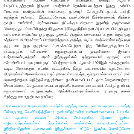
கொண்டது. 1924இல் பஞ்சாப் மாகாணம் இந்து, முஸ்லிம் ம
பிரிக்கப்பட வேண்டுமென லாலா லஜபதி ராய் வெளிப்படையாக
அரசியல் களத்தில் இந்துமத மறுமலர்ச்சிக்கு ஆதரவான
பிரதிநிதித்துவப்படுத்திய இந்துமகாசபை அகண்ட இந்துஸ்
முழக்கத்தை முன் வைத்தது. இது முஸ்லிம் லீக்கின் தன
கோரிக்கைக்கு எதிராக வைக்கப்பட்டதாகும். இந
நிறுவப்பட்டதிலிருந்து சுதந்திரப் போராட்டத்தில் அதன் பங்கு 
இருந்தது. ஆங்கிலேய ஆட்சியை ஆதரிக்காத இந்து மகாசபை, அ
தேசிய இயக்கத்திற்கும் தனது முழுமையான ஆதரவை நல்கவில்ல
அந்நிய மேலாதிக்கத்திற்கு எதிராக அனைத்து வர்க்கங்களின்
ஆதரவைத் திரட்ட வேண்டிய அவசியம் காங்கிரசுக்கு இருந்தது. 
சமூகங்களின் தலைவர்களால் சமய உணர்வுமிக்கக் குழுவினரின்
நேரிடும் எனும் அச்சத்தின் காரணமாக சமயச் சார்பின்மை எனு
வலியுறுத்த முடியவில்லை . இக்காலகட்டத்தில் காந்தியடிகள
காங்கிரஸ் பல ஒற்றுமை மாநாடுகளை நடத்திய போதிலும் அவற்றால
ஏற்படவில்லை .