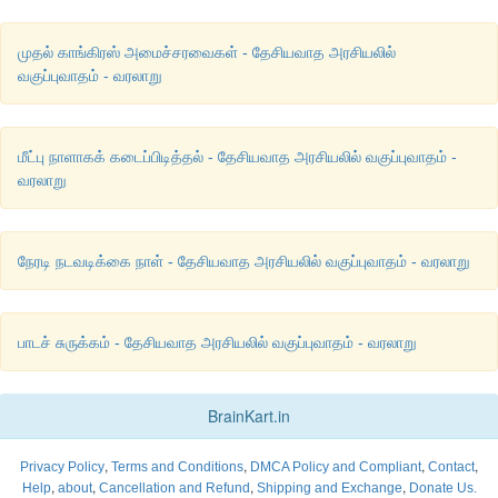
கீழ்ப்படிந்தவர்களாகவும் உரிமை கோராதவர்களாகவும் இருத்தல் வ
அவர்கள் வெளிப்படையாகவே கூறினர். இந்துக்கள் ஆகிய நாங்க
முதல் காங்கிரஸ் அமைச்சரவைகள் - தேசியவாத அரசியலில்
ஒரு தேசமாக உள்ளோம் என V.D.சவார்க்கர் உறுதிபடக் கூ
வகுப்புவாதம் - வரலாறு
முதலாகவே தனது உறுப்பினர்கள் இந்து மகாசபையிலோ 
இயக்கத்திலோ இணைவதைக் காங்கிரஸ் தடை செய்தது. ஆனா
1938இல் தான் காங்கிரஸ் செயற்குழு இந்து மகாசபையில் உற
மீட்பு நாளாகக் கடைப்பிடித்தல் - தேசியவாத அரசியலில் வகுப்புவாதம் -
இருப்பவர்கள் காங்கிரசில் உறுப்பினர்களாக இருக்கத் தகுதி இல
வரலாறு
அறிவித்தது.
நேரடி நடவடிக்கை நாள் - தேசியவாத அரசியலில் வகுப்புவாதம் - வரலாறு
பாடச் சுருக்கம் - தேசியவாத அரசியலில் வகுப்புவாதம் - வரலாறு
BrainKart.in
,
,
,
,
Privacy Policy
Terms and Conditions
DMCA Policy and Compliant
Contact
,
,
,
,
Help
about
Cancellation and Refund
Shipping and Exchange
Donate Us.