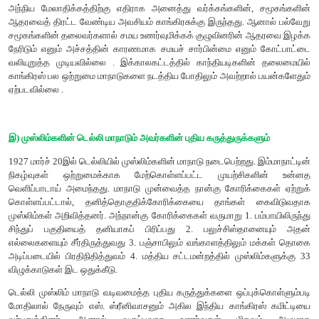
அலகாபாத்தில் மோதிலால் நேருவும் மதன் மோகன் ம
ஒருவரையொருவர் எதிர்த்தனர். 1923இல் நடைபெற்ற நகரசபை
மோதிலால் நேருவின் குழுவினர் வெற்றி பெற்றதால், மாளவியாவ
சேர்ந்தோர் மத உணர்வுகளைச் சுயநலத்திற்குப் பயன்படுத்தத
விசாரணை மேற்கொண்ட மாவட்ட நீதிபதி குரோஸ்த்வெயிட் 
குடும்பத்தார் வேண்டுமென்றே இந்துக்களைத் தூண்டிவிட்டன
முஸ்லிம்களின் மீது எதிர்வினையாற்றியது எனத் தனது 
குறிப்பிட்டுள்ளார்.
ஆ) இந்து மகாசபை
வகுப்புவாதம் பஞ்சாபில் ஒரு வலுவான இயக்கமாக முழ