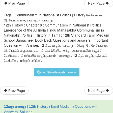
இந்துக்கள் நம்பினால் அவர்கள் கனவுலகில் வாழ்கிறார்கள் 
Prev Page
Next Page
தங்கள் நாட்டை உருவாக்கிய இந்துக்கள், சீக்கியர்கள், முகமதியர்க
கிறித்துவர்கள் ஆகிய அனைவரும் நாட்டின் சக மனிதர்கள
Tags : Communalism in Nationalist Politics | History தேசியவாத
நலன்களுக்காக அவர்கள் ஒற்றுமையுடன் வாழ்ந்தாக வேண்டும
அரசியலில் வகுப்புவாதம் - வரலாறு.
12th History : Chapter 6 : Communalism in Nationalist Politics :
எந்தவொரு பகுதியிலும் ஒரு நாட்டுரிமையும் ஒரு மதமும் ஒரே பொ
Emergence of the All India Hindu Mahasabha Communalism in
வார்த்தைகளாக இல்லை. இந்தியாவில் அவ்வாறு எப்போதுமே இருந
Nationalist Politics | History in Tamil : 12th Standard Tamil Medium
School Samacheer Book Back Questions and answers, Important
Question with Answer. 12 ஆம் வகுப்பு வரலாறு : அலகு 6 : தேசியவாத
அரசியலில் வகுப்புவாதம் : அகில இந்திய இந்து மகாசபையின் எழுச்சி -
தேசியவாத அரசியலில் வகுப்புவாதம் - வரலாறு : 12 ஆம் வகுப்பு புத்தகம்
கேள்விகள் மற்றும் பதில்கள்.
இதை ஆங்கிலத்தில் படிக்க
Prev Page
Next Page
ஈ) வகுப்புவாதத் தீர்வும் அதன் பின் விளைவுகளும்
12வது வரலாறு
| 12th History (Tamil Medium) Questions with
பிரிவினைவாதத்தை ஊக்குவிப்பதில் ஆங்கில அரசு உறுதியா
Answers, Solution