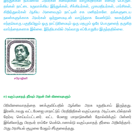
இ) முஸ்லிம்களின் டெல்லி மாநாடும் அவர்களின் புதிய கருத்துருக்க
1927 மார்ச் 20இல் டெல்லியில் முஸ்லிம்களின் மாநாடு நடைபெற்றது.
நிகழ்வுகள் ஒற்றுமைக்காக மேற்கொள்ளப்பட்ட முயற்சி
வெளிப்பாடாய் அமைந்தது. மாநாடு முன்வைத்த நான்கு கோரிக்
கொள்ளப்பட்டால், தனித்தொகுதிக்கோரிக்கையை தாங்கள்
முஸ்லிம்கள் அறிவித்தனர். அந்நான்கு கோரிக்கைகள் வருமாறு 1. ப
சிந்துப் பகுதியைத் தனியாகப் பிரிப்பது 2. பலுச்சிஸ்த
எல்லைகளையும் சீர்திருத்துவது 3. பஞ்சாபிலும் வங்காளத்திலும
அடிப்படையில் பிரதிநிதித்துவம் 4. மத்திய சட்டமன்றத்தில் முஸ்
விழுக்காடுகள் இட ஒதுக்கீடு.
டெல்லி முஸ்லிம் மாநாடு வடிவமைத்த புதிய கருத்துக்களை ஒப்பு
மோதிலால் நேருவும் எஸ். ஸ்ரீனிவாசனும் அகில இந்திய காங்கி
வற்புறுத்தினர். ஆனால் வகுப்புவாத உணர்வுகள் மி
வேர்விட்டிருந்ததால் இம்முன் முயற்சிகள் தோல்வியடைந்தன. இ
பிரச்சனை மனிதர்களின் கைகளைத் தாண்டிச் சென்றுவிட்ட
கருத்துக் கூறினார். இவ்வாய்ப்பினைப் பயன்படுத்தி இச்சிக்கல
தவறிய காங்கிரஸ், பிரச்சனையை நீட்டிக்கும் விதமாக இரண்