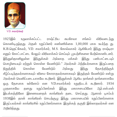
அமைத்தது. பம்பாயிலிருந்து சிந்துவை பிரிப்பது நிதியாதார அடிப்
என்பதைக் கண்டறிய ஒரு குழு, முஸ்லிம் பெரும்பான்மையைப் பாத
உத்தியாக விகிதாச்சாரப் பிரதிநிதித்துவம் குறித்து ஆய்வு மேற
குழு என இரு குழுக்கள் அமைக்கப்பெற்றன. இரு பிரிவின
ஏற்பட்டிருந்த விரிசலைச் சுருக்குவதற்கான முயற்ச
மேற்கொண்டிருந்தார். அவர் இந்து-முஸ்லிம் ஒற்றுமையின
சரோஜினியால் புகழாரம் சூட்டப்பெற்றவராவார். ஆனால் 1928இல்
கூடிய அனைத்துக் கட்சிக் கூட்டத்தில், இந்து மகாசபையின் 
திருத்தங்கள் அனைத்தையும் ஒப்புக்கொள்ள மறுத்து, ஒற்றுமைக்கா
அனைத்தையும் அழித்தபோது ஜின்னா, தான் கைவிடப்பட்டதாக வே
இதன் பின்னர் பெரும்பான்மையான முஸ்லீம் தலைவர்கள் காங்கிரஸிலி
சலுகைகளைப் பெறுவதைவிட ஆங்கிலேயஅரசாங்கத்தை நா
சிறந்தது என உறுதியாக நம்பினர்.
பிரிவினைவாத தேசியத்தின் வளர்ச்சி குறித்த தனது மன வே
பின்வருமாறு வெளிப்படுத்தினார்: தனிமனிதர்களின் எண்ணிக்
பல மதங்கள் உள்ளன." ஆனால் தேசியத்தின் ஆன்
விழிப்புணர்வுள்ளவர்கள் மற்றவர்களின் மதங்களில் தலையிட
இந்தியாவிலுள்ள அனைவரும் இந்துக்களாக மட்டுமே இருக்