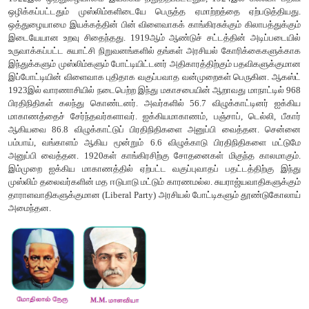
தன்னுடையப் பிரச்சாரத்தை புதுப்பிக்க காரணமாயிற்று. அடிப்பட
விவசாயக் கிளர்ச்சியாக இருந்தாலும் தீவிர மத உணர்வுகள் கோ
விளைவாக காந்தியடிகளே இந்நிகழ்வை இந்து முஸ்லி
மதிப்பிட்டார். மலபாரில் நடைபெற்ற நிகழ்வுகளுக்கு முஸ்லிம் த
மன்னிப்பு கேட்க வேண்டுமென காந்தியடிகள் கோரிக்கை விடுத்தார்
அ) ஐக்கிய மாகாணத்தில் வகுப்புவாதம்
1922இல் ஒத்துழையாமை இயக்கம் நிறுத்தப்பட்டதும், 1924இல