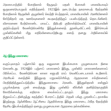
ஒழிக்கப்பட்டதும் முஸ்லிம்களிடையே பெருத்த ஏமாற்றத்தை ஏ
ஒத்துழையாமை இயக்கத்தின் பின் விளைவாகக் காங்கிரசுக்கும் கி
இடையேயான உறவு சிதைந்தது. 1919ஆம் ஆண்டுச் சட்டத்தின் 
உருவாக்கப்பட்ட சுயாட்சி நிறுவனங்களில் தங்கள் அரசியல் கோர
இந்துக்களும் முஸ்லிம்களும் போட்டியிட்டனர் அதிகாரத்திற்கும் 
இப்போட்டியின் விளைவாக புதிதாக வகுப்பவாத வன்முறைகள் பெ
1923இல் வாரணாசியில் நடைபெற்ற இந்து மகாசபையின் ஆறாவது ம
பிரதிநிதிகள் கலந்து கொண்டனர். அவர்களில் 56.7 விழுக்காட
மாகாணத்தைச் சேர்ந்தவர்களாவர். ஐக்கியமாகாணம், பஞ்சாப், ட
ஆகியவை 86.8 விழுக்காட்டுப் பிரதிநிதிகளை அனுப்பி வை
பம்பாய், வங்காளம் ஆகிய மூன்றும் 6.6 விழுக்காடு பிரதிநி
அனுப்பி வைத்தன. 1920கள் காங்கிரசிற்கு சோதனைகள் மிகுந்
இம்முறை ஐக்கிய மாகாணத்தில் ஏற்பட்ட வகுப்புவாதப் பதட்டத
முஸ்லிம் தலைவர்களின் மத ஈடுபாடு மட்டும் காரணமல்ல. சுயராஜ்ய
தாராளவாதிகளுக்குமான (Liberal Party) அரசியல் போட்டிகளும்
அமைந்தன.