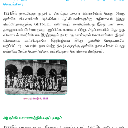
காங்கிரஸ்காரர்களாய் இருந்தனர். கிலாபத் இயக்கத்தின் போது மத
மக்களைத் திரட்டும் பணியில் முஸ்லிம்கள் காட்டிய திறன், இந்
திரட்ட அதே பாணியைப் பின்பற்ற இந்து வகுப்பு வாதிகளைத் தூண்
இயக்கம் ஒரு புதிய நிகழ்வாக இல்லாவிட்டாலும் கிலாபத் இய
பின்வந்த காலங்களில் அது புதிய முக்கியத்துவத்தைப் பெற்றது. 
இளவரசரின் வருகையைப் புறக்கணிக்க மக்களைத் திரட்டுகை
சிரத்தானந்தா பசுப்பாதுகாப்பைப் பரப்புரை செய்வதன் மூலம் இந்
புத்துயிர் அளிக்க முனைந்தார்.
முதல் உலகப்போருக்கு முன்னர் கலீஃபா, காபா (இஸ்லாமிய
புனிதமான இடம்) ஆகியவற்றின் நலன்களைப் பாதுகாப்பதாக
வாக்குறுதி வழங்கியிருந்தது. ஆனால் முதல் உலகப்போரில் 
தோல்விக்குப் பின்னர் அவ்வாக்குறுதியை நிறைவேற்ற மறு
திகைத்துப்போன முஸ்லிம் சமூகத்தினர் ஆங்கிலேயருக்குத் தங்
காட்டவும், துருக்கியின் கலீஃபாவை பாதுகாக்கவும், கிலாபத
தொடங்கினர்.
1921இல் நடைபெற்ற குருதி ட் கொட்டிய மலபார் கிளர்ச்சியி
முஸ்லிம் விவசாயிகள் ஆங்கிலேய ஆட்சியாளர்களுக்கு எதிர
நிலப்பிரபுக்களுக்கு GHTNEET எதிராகவும் களமிறங்கியது இ