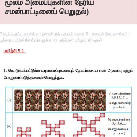
மூலம் அமைப்புகளின் நேரிய
சமன்பாட்டினைப் பெறுதல்)
7ஆம் வகுப்பு கணக்கு : இரண்டாம் பருவம் அலகு 5 : தகவல் செயலாக்கம் :
புத்தக பயிற்சி கேள்விகளுக்கான பதில்கள் மற்றும் தீர்வுகள்
பயிற்சி
 5.1 
1. 
கொடுக்கப்பட்டுள்ள
வடிவமைப்புகளையும்
தொடர்புடைய
எண்
பொதுமைப்படுத்தலையும்
பொருத்துக
.