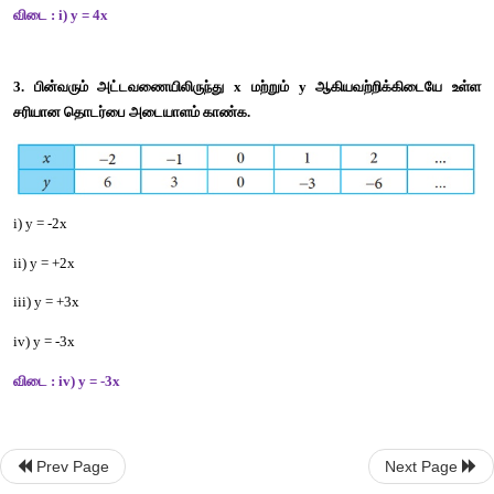
கொள்குறி
வகை
வினாக்கள்
2. 
கொடுக்கப்பட்டுள்ள
அட்டவணையின்
மூலம்
 x 
மற்ற
மதிப்புகளுக்கிடையேயான
சரியான
தொடர்பைக்
காண்க
. 
i) y = 4x 
ii) y = x + 4 
iii) y = 4 
iv) y = 4 × 4 
Prev Page
Next Page