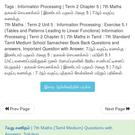
விடை
 : i) y = 4x 
Tags : Information Processing | Term 2 Chapter 5 | 7th Maths
தகவல் செயலாக்கம் | இரண்டாம் பருவம் அலகு 5 | 7ஆம் வகுப்பு
கணக்கு.
7th Maths : Term 2 Unit 5 : Information Processing : Exercise 5.1
3. 
பின்வரும்
அட்டவணையிலிருந்து
 x 
மற்றும்
 y 
ஆகியவற்றிக
(Tables and Patterns Leading to Linear Functions) Information
Processing | Term 2 Chapter 5 | 7th Maths in Tamil : 7th Standard
சரியான
தொடர்பை
அடையாளம்
காண்க
. 
Tamil Medium School Samacheer Book Back Questions and
answers, Important Question with Answer. 7ஆம் வகுப்பு கணக்கு :
இரண்டாம் பருவம் அலகு 5 : தகவல் செயலாக்கம் : பயிற்சி 5.1
(அட்டவணைப்படுத்துதல் மூலம் அமைப்புகளின் நேரிய சமன்பாட்டினைப்
பெறுதல்) - தகவல் செயலாக்கம் | இரண்டாம் பருவம் அலகு 5 | 7ஆம்
வகுப்பு கணக்கு : 7 ஆம் வகுப்பு புத்தகம் கேள்விகள் மற்றும் பதில்கள்.
i) y = -2x 
இதை ஆங்கிலத்தில் படிக்க
ii) y = +2x  
iii) y = +3x 
Prev Page
Next Page
iv) y = -3x 
7வது கணிதம்
| 7th Maths (Tamil Medium) Questions with
விடை
 : iv) y = -3x
Answers, Solution