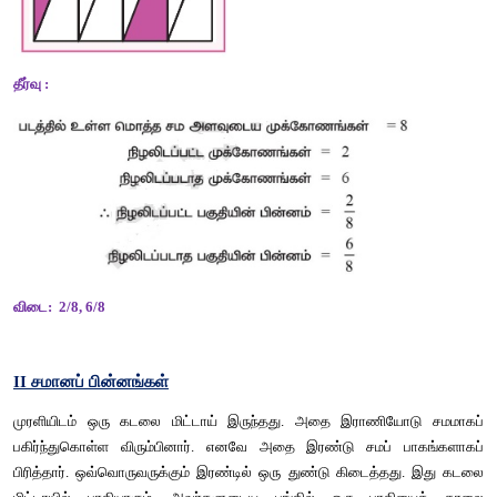
தீர்வு
 : 
விடை
:
(i) 2/3
(ii) 3/4
(iii) 4/5