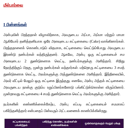
● 
வேற்றினப்
பின்னங்களின்
கூட்டல்
மற்றும்
கழித்தல்
.
● 
தகா
பின்னங்கள்
மற்றும்
கலப்பு
பின்னங்களைப்
பற்றி
புரிந்துகொள
● 
தகா
பின்னத்தைக்
கலப்பு
பின்னமாகக்
குறிப்பிடுதல்
மற்றும்
அவற்
● 
கலப்பு
பின்னங்களில்
நான்கு
அடிப்படைச்
செயல்களைச்
செய்தல்
மீள்பார்வை
I 
பின்னங்கள்
அன்புவின்
பிறந்தநாள்
விழாவிற்காக
, 
அவருடைய
அப்பா
, 
அம்ம
ஆகியோர்
தனித்தனியாக
ஒரே
அளவுடைய
கட்டிகையை
 (Cake) 
பிறந்தநாளைக்
கொண்டாடும்
விதமாக
, 
கட்டிகையை
வெட்டும்போ