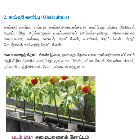
1
.
பழவியல்
(
Pomology)
பழவியல்
எனப்பொருள்படும்
போமாலஜி
என்ற
வார்த்தையானத
பொருள்படும்
'
போமம்
',
மற்றும்
படிப்பு
எனப்
பொருள்படும்
'
லாஜி
'
வார்த்தைகளிலிருந்து
பெறப்படுகிறது
.
பழங்களின்
தரம்
,
உற்ப
ஆகியவற்றை
முன்னேற்றி
மேம்படுத்துவது
,
உற்பத்திக்
காலத்தை
மு
மற்றும்
உற்பத்திச்
செலவைக்
குறைப்பது
ஆகியவற்றை
இது
உள்ளடக்
2
.
காய்கறி
வளர்ப்பு
(
Olericulture)
காய்கறி
வளர்ப்பு
என்பது
காய்கறித்தாவரங்களை
வளர்ப்பது
பற
ஆகும்
.
இது
கீழ்க்காணும்
வகுப்புகளாகப்
பிரிக்கப்படுகிறது
சமையலறை
அல்லது
உணவுத்
தோட்டங்கள்
,
வணிகத்
தோட்ட
செயற்கைக்
காய்கறித்
தோட்டங்கள்
சமையலறைத்
தோட்டங்கள்
:
இவை
,
நமக்குத்
தேவையான
காய்க