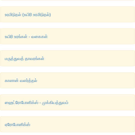
4
.
நில
அமைவுத்
தோட்டங்கள்
(Landscape Gardening)
உரமிடுதல் (உயிரி உரமிடுதல்)
நில
அமைவுத்
தோட்டங்கள்
என்பவை
,
வீடுகள்
,
வணிக
வளாகங்கள
இடங்களில்
நிலத்தோற்றங்களை
திட்டமிட்டு
வடிவமைப்பதைப்
பற்றி
உயிரி உரங்கள் - வகைகள்
மருத்துவத் தாவரங்கள்
காளான் வளர்த்தல்
ஹைட்ரோபோனிக்ஸ் - முக்கியத்துவம்
ஏரோபோனிக்ஸ்