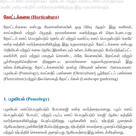
தோட்டம் எனப் பொருள்படும் 'ஹார்டஸ்' மற்றும் வளர்ப்பு எனப் பொருள்படும்
'கலரே' என்ற லத்தீன் வார்த்தைகளிலிருந்து இது உருவானதாகும்.
தோட்டக்கலை
(
Horticulture)
தோட்டக்கலை
என்பது
வேளாண்மையின்
ஒரு
பிரிவு
ஆகும்
காய்கறிகள்
மற்றும்
அழகுத்
தாவரங்களை
வளர்த்தலுடன்
த
தோட்டம்
எனப்
பொருள்படும்
'
ஹார்டஸ்
'
மற்றும்
வளர்ப்பு
எனப்
பொரு
என்ற
லத்தீன்
வார்த்தைகளிலிருந்து
இது
உருவானதாகும்
.
தோட்ட
அறிவியல்
மற்றும்
கலை
ஆகிய
இரண்டையும்
உள்ளடக்கியதாகும்
.
ம
வளர்ச்சி
,
தரம்
மற்றும்
மகசூல்
கொண்ட
,
அதே
வேளையில்
,
ந
பூச்சிகளுக்கெதிரான
திறனுடைய
தாவரங்களை
உருவாக்கு
உள்ளடக்கியுள்ளது
.
தோட்டக்கலையில்
நான்கு
பிரிவுகள்
உள்ளன
பழவியல்
(
Pomology),
காய்கறிப்
பண்ணை
(
Olericulture),
பூந்தோ
(
Floriculture)
மற்றும்
நிலஅமைவுத்
தோட்டங்கள்
(
Landscape garde