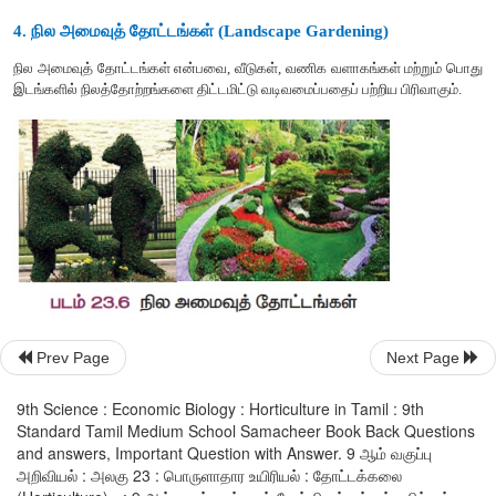
3
.
பூ
வளர்ப்பு
(
Floriculture)
இது
மலர்களையும்
,
அழகுத்
தாவரங்களையும்
மலர்ப்பண்ணையில்
ச
முறையாகும்
.
இது
பாரம்பரிய
மலர்கள்
,
மொட்டு
விடும்
பூக்கள்
தாவரங்கள்
,
சிற்றிலைகளை
உடைய
தொடர்
தாவரங்கள்
,
மரம்
போன்றவற்றை
வளர்ப்பதைப்
பற்றியதாகும்
.
இவை
அழகிற்காகவ
எண்ணெய்கள்
,
மருந்துப்
பொருள்கள்
,
ஊட்டச்சத்து
மருந்துப்பொர
மதிப்புமிக்க
பொருள்களுக்காகவும்
வளர்க்கப்படுகின்றன
.
எ
.
செடிவகை
மலர்கள்
(
பெலர்கோனியம்
)
புஸ்சிலிங்ஸிஸ்
(
இம்பெய்ஷ
பெட்டூனியா
.
Prev Page
Next Page
9th Science : Economic Biology : Horticulture in Tamil : 9th
Standard Tamil Medium School Samacheer Book Back Questions
and answers, Important Question with Answer. 9 ஆம் வகுப்பு
அறிவியல் : அலகு 23 : பொருளாதார உயிரியல் : தோட்டக்கலை