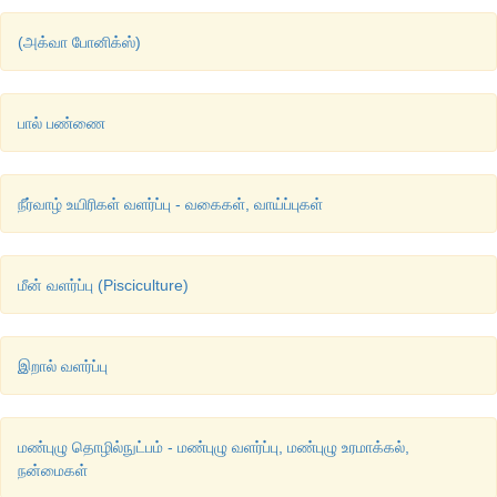
(அக்வா போனிக்ஸ்)
பால் பண்ணை
நீர்வாழ் உயிரிகள் வளர்ப்பு - வகைகள், வாய்ப்புகள்
மீன் வளர்ப்பு (Pisciculture)
இறால் வளர்ப்பு
மண்புழு தொழில்நுட்பம் - மண்புழு வளர்ப்பு, மண்புழு உரமாக்கல்,
நன்மைகள்