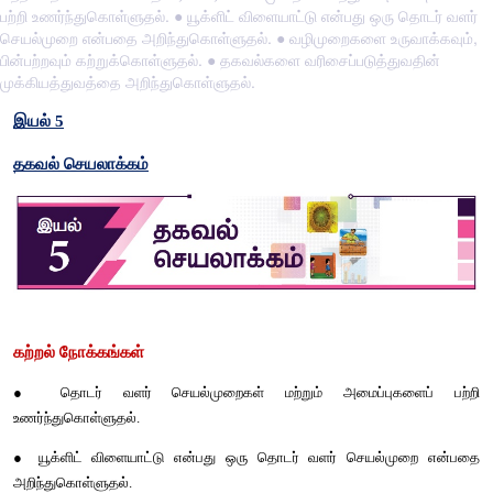
பற்றி உணர்ந்துகொள்ளுதல். ● யூக்ளிட் விளையாட்டு என்பது ஒரு தொடர் வளர்
செயல்முறை என்பதை அறிந்துகொள்ளுதல். ● வழிமுறைகளை உருவாக்கவும்,
பின்பற்றவும் கற்றுக்கொள்ளுதல். ● தகவல்களை வரிசைப்படுத்துவதின்
முக்கியத்துவத்தை அறிந்துகொள்ளுதல்.
இயல்
 5
தகவல்
செயலாக்கம்