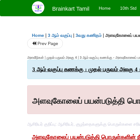
Brainkart Tamil
Home
10th Std
|
|
|
அளவுகோலைப் பயன்
Home
3 ஆம் வகுப்பு
3வது கணிதம்
Prev Page
அளவீடுகள் | முதல் பருவம் அலகு 4 | 3 ஆம் வகுப்பு கணக்கு - அளவுகோலைப்
3 ஆம் வகுப்பு கணக்கு : முதல் பருவம் அலகு 4
அளவுகோலைப் பயன்படுத்தி பொர
ஆசிரியர் குறிப்பு: ஆசிரியர், குழந்தைகளுக்கு பொருள்களை ச
அளவுகோலைப் பயன்படுத்தி பொருள்களின் ந