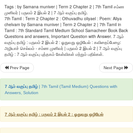
Tags : by Samana muniver | Term 2 Chapter 2 | 7th Tamil சம்ண
ஒருவற்கு
வாய்க்கும்படி
கொடுத்தாலும்
குறைவுபடாது
மிக்க
சிற
. 
முனிவர் | பருவம் 2 இயல் 2 | 7 ஆம் வகுப்பு தமிழ்.
அரசராலும்
கவர
முடியாது
ஆதலால்
ஒருவர்
தம்
குழந்தைகளுக
. 
7th Tamil : Term 2 Chapter 2 : Othuvadhu oliyael : Poem: Aliya
வைக்க
வேண்டிய
செல்வம்
கல்வியே
ஆகும்
மற்றவை
செல்வம்
ஆக
. 
chelvam by Samana muniver | Term 2 Chapter 2 | 7th Tamil in
Tamil : 7th Standard Tamil Medium School Samacheer Book Back
Questions and answers, Important Question with Answer. 7 ஆம்
நூல்
வெளி
வகுப்பு தமிழ் : பருவம் 2 இயல் 2 : ஓதுவது ஒழியேல் : கவிதைப்பேழை:
அழியாச் செல்வம் - சம்ண முனிவர் | பருவம் 2 இயல் 2 | 7 ஆம் வகுப்பு
நாலடியார்
சமண
முனிவர்கள்
பலரால்
எழுதப்பட்ட
நூலாக
தமிழ் : 7 ஆம் வகுப்பு புத்தகம் கேள்விகள் மற்றும் பதில்கள்.
பதினெண்கீழ்க்கணக்கு
நூல்களுள்
ஒன்றாகும்
இது
நானூறு
வெ
. 
Prev Page
Next Page
ஆனது
இந்நூலை
நாலடி
நானூறு
என்றும், 
வேளாண்வேதம்
என்
. 
திருக்குறள்
போன்றே
அறம், பொருள், இன்பம்
என்னும்
முப
கொண்டது
இந்நூல்
திருக்குறளுக்கு
இணையாக
வைத்துப்
ப
. 
7 ஆம் வகுப்பு தமிழ்
| 7th Tamil (Tamil Medium) Questions with
Answers, Solution
நாலும்
இரண்டும்
சொல்லுக்குறுதி
என்னும்
தொடர்
மூலம்
அறியலாம
7 ஆம் வகுப்பு தமிழ் : பருவம் 2 இயல் 2 : ஓதுவது ஒழியேல்