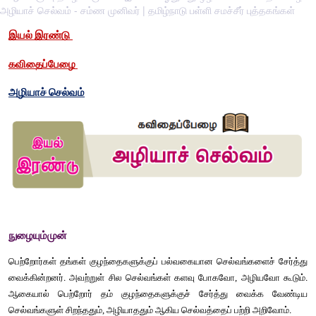
அழியாச் செல்வம் - சம்ண முனிவர் | தமிழ்நாடு பள்ளி சமச்சீர் புத்தகங்கள்
இயல்
இரண்டு 
கவிதைப்பேழை
அழியாச்
செல்வம்