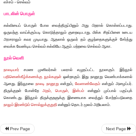
சொல்லும்
பொருளும்
வைப்புழி
பொருள்
சேமித்து
வைக்கும்
இடம்
  -  
கோட்படா
ஒருவரால்
கொள்ளப்படாது
  -  
வாய்த்து
ஈயில் 
வாய்க்கும்படி
கொடுத்தலும்
 -  
விச்சை 
கல்வி
 -  
வவ்வார் – கவர முடியாது 
எச்சம் – செல்வம் 
பாடலின்
பொருள்
Prev Page
Next Page
கல்வியைப்
பொருள்
போல
வைத்திருப்பினும்
அது
பிறரால்
க