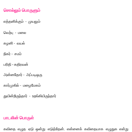
இன்னலிலே
தமிழ்
நாட்டினிலேயுள்ள
என்தமிழ்
மக்கள்
துயின்றிருந்தார்
அன்னதோர்
காட்சி
இரக்கமுண்டாக்கியென்
ஆவியில்
வந்து
கலந்ததுவே
இன்பத்
தமிழ்க்
கல்வி
யாவரும்
கற்றவர்
என்றுரைக்கும்
நிலை
எய்தி
விட்டால்
துன்பங்கள்
நீங்கும்
சுகம்
வரும்
நெஞ்சினில்