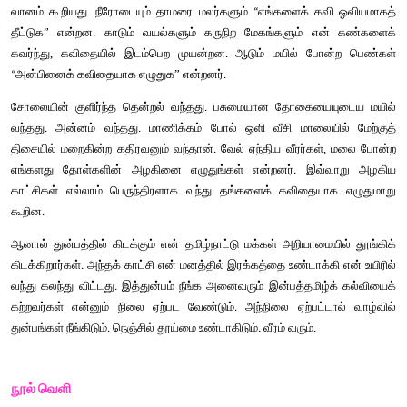
தூய்மை
உண்டாகிடும்
வீரம்
வரும்
!
- 
பாரதிதாசன்
சொல்லும்
பொருளும்
எத்தனிக்கும்
முயலும்
-  
வெற்பு
மலை
-  
கழனி 
வயல்
-  
நிகர்
சமம்
-  
பரிதி 
- கதிரவன்
அன்னதோர்
அப்படிஒரு
-  