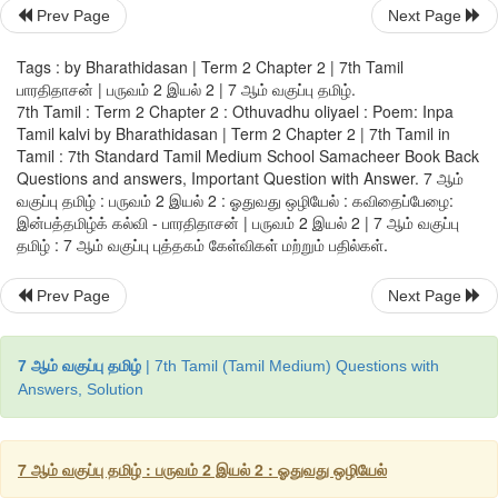
எங்களது
தோள்களின்
அழகினை
எழுதுங்கள்
என்றனர்
இவ்
. 
Prev Page
Next Page
காட்சிகள்
எல்லாம்
பெருந்திரளாக
வந்து
தங்களைக்
கவிதைய
Tags : by Bharathidasan | Term 2 Chapter 2 | 7th Tamil
கூறின
.
பாரதிதாசன் | பருவம் 2 இயல் 2 | 7 ஆம் வகுப்பு தமிழ்.
7th Tamil : Term 2 Chapter 2 : Othuvadhu oliyael : Poem: Inpa
ஆனால்
துன்பத்தில்
கிடக்கும்
என்
தமிழ்நாட்டு
மக்கள்
அறியாம
Tamil kalvi by Bharathidasan | Term 2 Chapter 2 | 7th Tamil in
Tamil : 7th Standard Tamil Medium School Samacheer Book Back
கிடக்கிறார்கள்
அந்தக்
காட்சி
என்
மனத்தில்
இரக்கத்தை
உண்டாக
. 
Questions and answers, Important Question with Answer. 7 ஆம்
வந்து
கலந்து
விட்டது
இத்துன்பம்
நீங்க
அனைவரும்
இன்பத்தமிழ
. 
வகுப்பு தமிழ் : பருவம் 2 இயல் 2 : ஓதுவது ஒழியேல் : கவிதைப்பேழை:
கற்றவர்கள்
என்னும்
நிலை
ஏற்பட
வேண்டும்
அந்நிலை
ஏற்பட
இன்பத்தமிழ்க் கல்வி - பாரதிதாசன் | பருவம் 2 இயல் 2 | 7 ஆம் வகுப்பு
. 
தமிழ் : 7 ஆம் வகுப்பு புத்தகம் கேள்விகள் மற்றும் பதில்கள்.
துன்பங்கள்
நீங்கிடும்
நெஞ்சில்
தூய்மை
உண்டாகிடும்
வீரம்
வரும்
. 
. 
.
Prev Page
Next Page
நூல்
வெளி
7 ஆம் வகுப்பு தமிழ்
| 7th Tamil (Tamil Medium) Questions with
Answers, Solution
7 ஆம் வகுப்பு தமிழ் : பருவம் 2 இயல் 2 : ஓதுவது ஒழியேல்