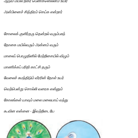
ஏடெடுத்தேன்
கவி
ஒன்று
வரைந்திட
என்னை
எழுதென்று
சொன்னது
வான்
ஓடையும்
தாமரைப்
பூக்களும்
தங்களின்
ஓவியந்
தீட்டுக
என்றுரைக்கும்
காடும்
கழனியும்
கார்முகிலும்
வந்து 
கண்ணைக்
கவர்ந்திட
எத்தனிக்கும்
ஆடும்
மயில்
நிகர்
பெண்களெல்லாம்
உயிர்
அன்பினைச்
சித்திரம்
செய்க
என்றார் 