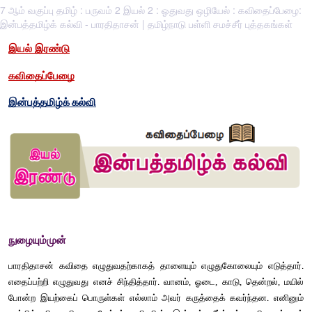
7 ஆம் வகுப்பு தமிழ் : பருவம் 2 இயல் 2 : ஓதுவது ஒழியேல் : கவிதைப்பேழை:
இன்பத்தமிழ்க் கல்வி - பாரதிதாசன் | தமிழ்நாடு பள்ளி சமச்சீர் புத்தகங்கள்
இயல் இரண்டு
கவிதைப்பேழை
இன்பத்தமிழ்க்
கல்வி