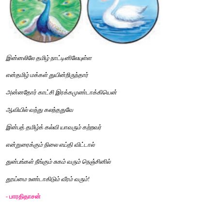
சோலைக்
குளிர்தரு
தென்றல்
வரும்பசுந்
தோகை
மயில்வரும்
அன்னம்
வரும்
மாலைப்
பொழுதினில்
மேற்றிசையில்
விழும்
மாணிக்கப்
பரிதி
காட்சி
தரும்
வேலைச்
சுமந்திடும்
வீரரின்
தோள்
உயர்
வெற்பென்று
சொல்லி
வரைக
என்னும்
கோலங்கள்
யாவும்
மலை
மலையாய்
வந்து
கூவின
என்னை
இவற்றிடையே
 - 