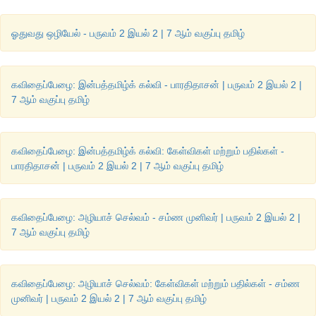
ஓதுவது ஒழியேல் - பருவம் 2 இயல் 2 | 7 ஆம் வகுப்பு தமிழ்
கவிதைப்பேழை: இன்பத்தமிழ்க் கல்வி - பாரதிதாசன் | பருவம் 2 இயல் 2 |
7 ஆம் வகுப்பு தமிழ்
கவிஞர், இதழாளர், தமிழாசிரியர்
எனப்
பன்முக
ஆற்றல்
கொண்டவர
இவர்
கவிதை,  கதை, கட்டுரை, நாடகம்
ஆகியவற்றைப்
படைப்ப
பாண்டியன்
பரிசு, அழகின்
சிரிப்பு, இசையமுது, இருண்ட
வீடு, க
கவிதைப்பேழை: இன்பத்தமிழ்க் கல்வி: கேள்விகள் மற்றும் பதில்கள் -
பாரதிதாசன் | பருவம் 2 இயல் 2 | 7 ஆம் வகுப்பு தமிழ்
கண்ணகி
புரட்சிக்
காப்பியம்
உள்ளிட்ட
பல
நூல்களை
எழுதியுள்ளார
பிசிராந்தையார்
என்னும்
நாடக நூலுக்குச்
சாகித்திய
அ
அளிக்கப்பட்டது
. 
கவிதைப்பேழை: அழியாச் செல்வம் - சம்ண முனிவர் | பருவம் 2 இயல் 2 |
7 ஆம் வகுப்பு தமிழ்
பாரதிதாசன்
கவிதைகள்
என்னும்
தொகுப்பிலிருந்து
தமிழ்ப
தலைப்பில்
உள்ள
பாடல்
இங்குப்
பாடமாக
வைக்கப்பட்டுள்ளது
.
கவிதைப்பேழை: அழியாச் செல்வம்: கேள்விகள் மற்றும் பதில்கள் - சம்ண
முனிவர் | பருவம் 2 இயல் 2 | 7 ஆம் வகுப்பு தமிழ்