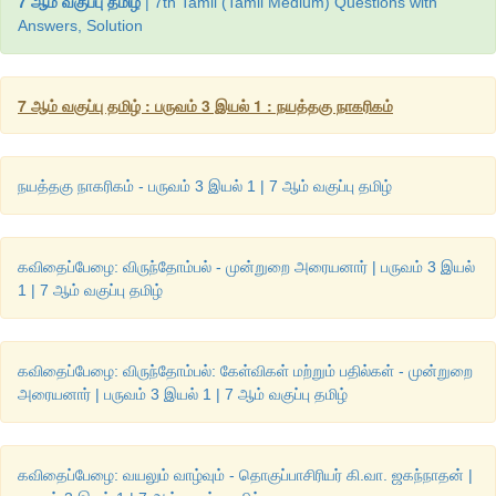
7 ஆம் வகுப்பு தமிழ்
| 7th Tamil (Tamil Medium) Questions with
பெற்றிருப்பதால்
இது
பழமொழி
நானூறு
என்னும்
பெயர்பெற்றது
. 
Answers, Solution
பாடல்
இங்குத்
தரப்பட்டுள்ளது
.
7 ஆம் வகுப்பு தமிழ் : பருவம் 3 இயல் 1 : நயத்தகு நாகரிகம்
நயத்தகு நாகரிகம் - பருவம் 3 இயல் 1 | 7 ஆம் வகுப்பு தமிழ்
கவிதைப்பேழை: விருந்தோம்பல் - முன்றுறை அரையனார் | பருவம் 3 இயல்
1 | 7 ஆம் வகுப்பு தமிழ்
கவிதைப்பேழை: விருந்தோம்பல்: கேள்விகள் மற்றும் பதில்கள் - முன்றுறை
அரையனார் | பருவம் 3 இயல் 1 | 7 ஆம் வகுப்பு தமிழ்
கவிதைப்பேழை: வயலும் வாழ்வும் - தொகுப்பாசிரியர் கி.வா. ஜகந்நாதன் |