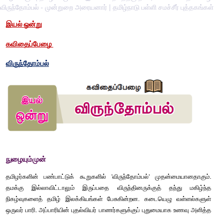
விருந்தோம்பல் - முன்றுறை அரையனார் | தமிழ்நாடு பள்ளி சமச்சீர் புத்தகங்கள்
இயல்
ஒன்று
கவிதைப்பேழை
விருந்தோம்பல்