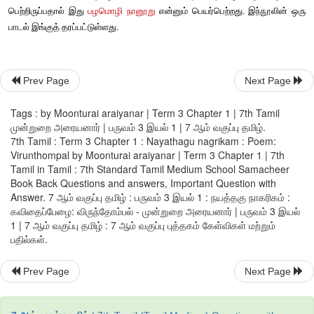
மழையின்றி
வறட்சி
நிலவிய
காலத்தில், பாரி
மகளிரான
அங்க
ஆகியோரிடம்
பாணர்கள்
இரந்து
நின்றனர்
பாரிமகளிர்
உலைநீரில
. 
அவர்களுக்குத்
தந்தனர்
அதனால்
பொருள்
ஏதும்
இல்லாத
வீடு
. 
என்பதை
அறியலாம்
.
Prev Page
Next Page
இப்பாடலில்
இடம்
பெற்றுள்ள
பழமொழி
ஒன்றாகு
முன்றிலோ
இல
Tags : by Moonturai araiyanar | Term 3 Chapter 1 | 7th Tamil
முன்றுறை அரையனார் | பருவம் 3 இயல் 1 | 7 ஆம் வகுப்பு தமிழ்.
ஒன்றுமில்லாத
வீடு
எதுவுமில்லை
என்பது
இதன்
பொருள்
.
7th Tamil : Term 3 Chapter 1 : Nayathagu nagrikam : Poem:
Virunthompal by Moonturai araiyanar | Term 3 Chapter 1 | 7th
நூல்
வெளி
Tamil in Tamil : 7th Standard Tamil Medium School Samacheer
Book Back Questions and answers, Important Question with
பழமொழி
நானூறு
நூலின்
ஆசிரியர்
முன்றுறை
அரையனார்
ஆவா
Answer. 7 ஆம் வகுப்பு தமிழ் : பருவம் 3 இயல் 1 : நயத்தகு நாகரிகம் :
கவிதைப்பேழை: விருந்தோம்பல் - முன்றுறை அரையனார் | பருவம் 3 இயல்
பொ
ஆ
நான்காம்
நூற்றாண்டைச்
சேர்ந்தவர்
என்பர்
பழமொழி
(
.
.) 
. 
1 | 7 ஆம் வகுப்பு தமிழ் : 7 ஆம் வகுப்பு புத்தகம் கேள்விகள் மற்றும்
கடவுள்
வாழ்த்துப்
பாடல்
மூலம்
இவர்
சமண
சமயத்தைச்
ச
பதில்கள்.
அறியமுடிகிறது
. 
Prev Page
Next Page
பழமொழி
நானூறு
பதினெண்கீழ்க்கணக்கு
நூல்களுள்
ஒன்று
பாடல்களைக்
கொண்டது
ஒவ்வொரு
பாடலின்
இறுதியிலும்
ஒரு
. 