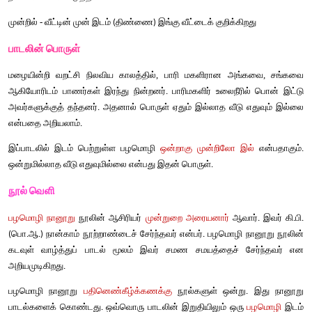
-- முன்றுறை
அரையனார்
சொல்லும்
பொருளும்
மாரி 
மழை
-  
வறந்திருந்த 
வறண்டிருந்த
-  
புகவா 
- உணவாக
மடமகள் 
இளமகள்
-  
நல்கினாள் 
கொடுத்தாள்
-  
முன்றில் 
- வீட்டின்
முன்
இடம்
திண்ணை
இங்கு
வீட்டைக்
குறிக்கிற
 (
) 
பாடலின்
பொருள்