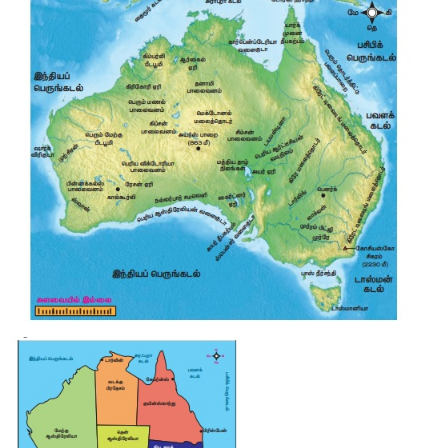
> சாஹேல்
> சவானா
> பெரிய பள்ளத்தாக்கு மற்றும் ஆப்பிரிக்காவின் பெரிய ஏரிகள்
> கிழக்கு ஆப்பிரிக்க உயர் நிலங்கள்
> சுவாலி கடற்கரை
> காங்கோ வடிநிலம்/ ஜையர் வடிநிலம்
> தென் ஆப்பிரிக்கா
சஹாரா:
> ஆப்பிரிக்காவின் வட பகுதியில் உலகப் புகழ்ப்பெற்ற சக
அமைந்துள்ளது.
> இது உலகின் மிகப்பெரிய வெப்ப மண்டல பாலைவனமாகும்.