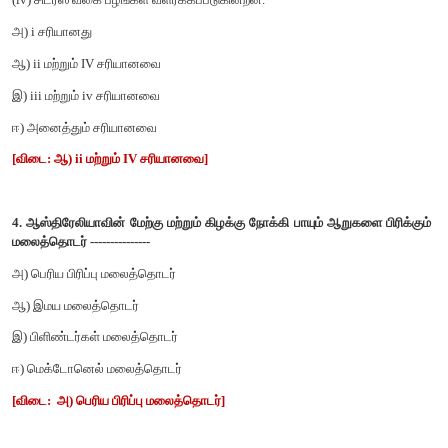
[விடை: இ) சூயஸ் கால்வாய்]
3. மத்திய தரைக்கடல் காலநிலையோடு தொடர்புடைய பின்வரும்
கருத்தில் கொண்டு சரியான விடையைத் தேர்வு செய்க .
(i) சராசரி மழையளவு 15 சென்டிமீட்டர்.
(ii) கோடைகாலம் வெப்பமாகவும் வறண்டதாகவும் குளிர்காலம்
இருக்கும்.
(iii) குளிர்காலம் குளிர்ச்சியாகவும், வறண்டும், கோடை வ
ஈரப்பத்துடனும் இருக்கும்.
(iv) சிட்ரஸ் வகை பழங்கள் வளர்க்கப்படுகின்றன.
அ) i சரியானது
ஆ) ii மற்றும் IV சரியானவை