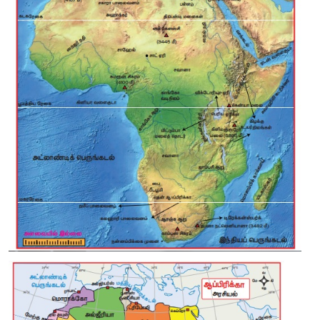
> காரியம், துத்தநாகம், வெள்ளி, டங்ஸ்டன், நிக்கல் மற்றும் 
ஆஸ்திரேலியாவின் சில பகுதிகளில் கிடைக்கின்றன.
2. அண்டார்டிகா கண்டத்தின் தாவரங்கள் மற்றும் விலங்கினங்கள் பற
தாவரங்கள்:
> அண்டார்டிகாவில் வெப்பநிலையானது ஆண்டு முழுவதும் உறை நி
இருப்பதால் பெரிய தாவரங்கள் எதுவும் காணப்படவில்லை
> சிறுவகை தாவரங்களான பாசிகள், படர்பாசிச் செடிகள், நு
மரப்பாசிகள், நுண்ணிய பூஞ்சைகள் போன்றவை பனியை தாங்கி வள
> பிளாங்டன். பாசிகள் மற்றும் மரப்பாசிகள் நன்னீர் மற்றும் உவர்
காணப்படுகின்றன.
விலங்கினங்கள்:
> சிறிய வகை செம்மீன்களான கிரில்கள் ஏராளமாகக் காணப்படுகி