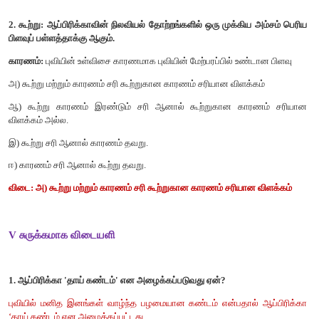
5. புவியின் அணிகலன் – சுண்ணாம்பு பாறை தூண்கள்
விடைகள்
1. பின்னாக்கள் – சுண்ணாம்பு பாறை தூண்கள்
2. கிரில் - சிறிய செம்மீன்
3. நெருப்புக்கோழி - பறக்க இயலாத பறவை
4. ஐரி ஏரி - உப்பு ஏரி
5. புவியின் அணிகலன் – புவியிடைக் கோட்டுக்காடுகள்
IV சரியான கூற்றைத் தேர்வு செய்யவும்