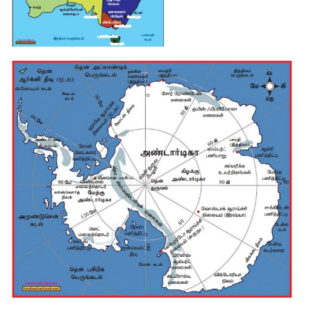
> சகாராவின் மேற்கில் அட்லாண்டிக் பெருங்கடலும், கிழக்கில
வடக்கில் மத்திய தரைக்கடலும் தெற்கில் சாஹேல் ஆகியன இத
அமைந்துள்ளன.
> இது 11 நாடுகளில் பரவியுள்ளது. சகாரா பாலைவனம் மலைகள்
எர்க்ஸ், பாலைவனச் சோலை, மணல், உப்பு ஏரி, ஆற்றுக் கொப்ப
ஊதுபள்ளங்கள் போன்ற பல்வேறு நிலத்தோற்றங்களை உள்ளடக்கியத
> மௌண்ட கௌசி எனப்பட்ட செயலிழந்த எரிமலை சஹாரா பாலை
உயரமான பகுதியாகும்.
IX வரைபடப் பயிற்சி
ஆப்பிரிக்கா மற்றும் ஆஸ்திரேலியாவின் புற எல்லை வ
பின்வருவனவற்றைக் குறிக்கவும்
ஆப்பிரிக்கா:
புவிநடுக்கோடு, அட்லஸ் மலை, சஹாரா, கிழக்கு உய
மத்திய தரைக்கடல், அட்லாண்டிக் பெருங்கடல், இந்தியப் பெருங
கால்வாய், கிளிமஞ்சாரோ சிகரம்,