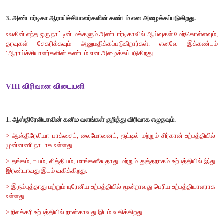
வேளாண்மை, வளம் சார்ந்த தொழில்கள், மீன்பிடித்தல், உற்பத்தி
வணிகம் மற்றும் சேவைப்பிரிவு ஆகியவை ஆஸ்திரேலியாவ
பொருளாதார நடவடிக்கைகள் ஆகும்.
VI வேறுபடுத்துக
1. சாஹேல் மற்றும் சகாரா