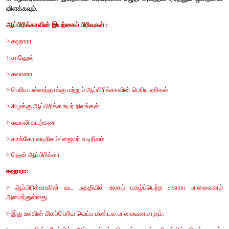
3. அண்டார்டிகா ஆராய்ச்சியாளர்களின் கண்டம் என அழைக்கப்படு
உலகின் எந்த ஒரு நாட்டின் மக்களும் அண்டார்டிகாவில் ஆய்வுகள் 
தரவுகள் சேகரிக்கவும் அனுமதிக்கப்படுகிறார்கள். எனவ
‘ஆராய்ச்சியாளர்களின் கண்டம் என அழைக்கப்படுகிறது.
VIII விரிவான விடையளி
1. ஆஸ்திரேலியாவின் கனிம வளங்கள் குறித்து விரிவாக எழுதவும்.
> ஆஸ்திரேலியா பாக்சைட், லைமோனைட், ரூட்டில் மற்றும் சிர்கான்
முன்னணி நாடாக உள்ளது.
> தங்கம், ஈயம், லித்தியம், மாங்கனீசு தாது மற்றும் துத்தநாகம் உற
இரண்டாவது இடம் வகிக்கிறது.