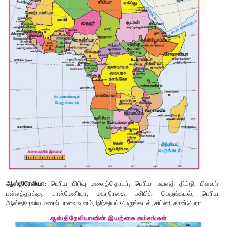
> நீலத்திமிங்கலம், கடற்பசு மற்றும் கடல்பறவைகளான பென்குவின்
போலார் ஸ்குவா மற்றும் ஸ்டவுட் ஆகியவையும் காணப்படுகின்றன.
> இங்குள்ள பறவைகள் மற்றும் விலங்கினங்கள் குளிர்கால நிலை
தங்கள் உடலில் புளூபர் எனப்படும் அடர்த்தியான கொழுப்பு
கொண்டுள்ளன.
> பென்குயின் பறவைகள் இறக்கைகளுக்குப் பதிலாக நீந்துவதற்க
பிலிப்பர் மற்றும் அகலமான பாதங்களைப் பெற்றுள்ளன. இப்பற
இயலாது.
> சிறிய முதுகெலும்பற்ற உயிரினங்கள் இங்குள்ள நிலவாழ் விலங்கின
3. ஆப்பிரிக்காவின் இயற்கைப் பிரிவுகளை எழுதி அவற்றில் ஏத
விளக்கவும்.
ஆப்பிரிக்காவின் இயற்கைப் பிரிவுகள் :
> சஹாரா