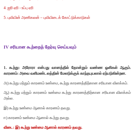
3. ஆஸ்திரேலியாவில் அதிகம் காணப்படும் மரம்
யூக்கலிப்டஸ்
4. ஆஸ்திரேலியாவில் உள்ள மிதவெப்ப மண்டல புல்வெளிகள
அழைக்கப்படுகின்றன.
5. அண்டார்டிகாவில் நிறுவப்பட்ட முதல் இந்திய ஆய்வு ந
கங்கோத்ரி
III பொருத்துக
1. பின்னாக்கள் – புவியிடைக் கோட்டுக்காடுகள்
2. கிரில் - உப்பு ஏரி
3. நெருப்புக்கோழி - சிறிய செம்மீன்
4. ஐரி ஏரி - பறக்க இயலாத பறவை