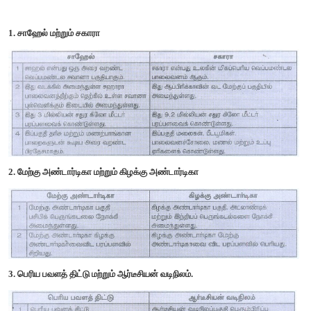
2. ஆப்பிரிக்காவின் முக்கியமான ஆறுகள் யாவை?
> நைல் நதி
> காங்கோ நதி
> நைஜர் நதி
> ஜாம்பசி நதி
> லிம்போபோ நதி
> ஆரஞ்சு நதி
3. ஆஸ்திரேலியாவின் நிலத்தோற்ற பிரிவுகள் யாவை?
> மேற்கு ஆஸ்திரேலிய பெரிய பீடபூமி - மத்திய தாழ் நிலங்கள்