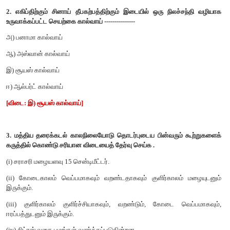
அ) கேப்பிளாங்கா
ஆ) அகுல்காஸ் முனை
இ) நன்னம்பிக்கை முனை
ஈ) கேப்டவுன்
[விடை: இ) நன்னம்பிக்கை முனை
]
2. எகிப்திற்கும் சினாய் தீபகற்பத்திற்கும் இடையில் ஒரு நிலச
உருவாக்கப்பட்ட செயற்கை கால்வாய் ---------------
அ) பனாமா கால்வாய்
ஆ) அஸ்வான் கால்வாய்
இ) சூயஸ் கால்வாய்
ஈ) ஆல்பர்ட் கால்வாய்