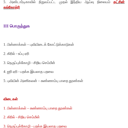
5. கல்கூர்லி சுரங்கம் --------------- கனிமத்திற்குப் புகழ்பெற்றது.
அ) வைரம்
ஆ) பிளாட்டினம்
இ) வெள்ளி
ஈ) தங்கம்
[விடை: ஈ) தங்கம்]
II. கோடிட்ட இடங்களை நிரப்புக
1. அட்லஸ் மலை
ஆப்பிரிக்கா
கண்டத்தில் அமைந்துள்ளது.
2. ஆப்பிரிக்காவின் மிக உயரமான சிகரம்
கிளிமஞ்சாரோ
ஆகும்.