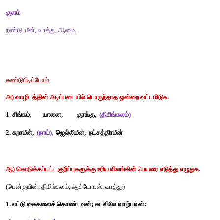
இணைப்போம்
நீர் வாழ்வன மற்றும் நில வாழ்வனவற்றின் பெயர்களை அவ
வாழிடத்துடன் இணைக்க.