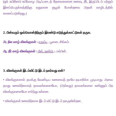
விடை : இ) நாய்
II. கோடிட்ட இடங்களை நிரப்புக. 
1. __________ (காடு/இலை) ஒரு சிறிய வாழிடம்.
விடை: இலை 
2. வண்ணத்துப்பூச்சி  பூவிலிருந்து __________ (தேனை/நீரை) உறிஞ
விடை: தேனை 
3. உளி போன்ற அலகைப் பெற்றுள்ள பறவை __________ (குருவி/ம
விடை: மரங்கொத்தி 