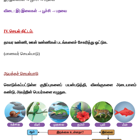
• விலங்குகள் உணவிற்காக இடம் விட்டு இடம் நகருகின்றன.
4. வண்ணத்துப்பூச்சி தேனை உணவாக எடுத்துக்கொள்ளும். அது
எதை உணவாக உண்ணும்? 
மண்புழுவானது மண்ணிலுள்ள கரிமக்கழிவுகள் மற்றும் நு
உணவாக உட்கொள்கின்றன. 
5. தாவர உண்ணி, ஊன் உண்ணி - வேறுபடுத்துக. 
தாவர உண்ணி
தாவரங்களை உணவாக உட்கொள்ளும் விலங்குகளை தாவர உ
அழைக்கப்படுகின்றன.