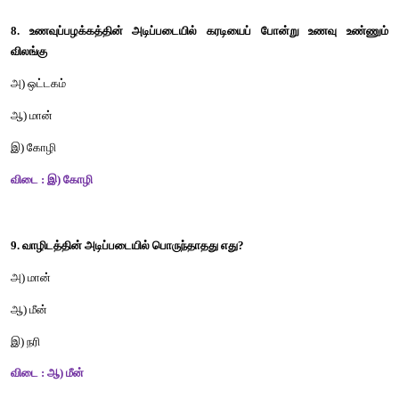
6. ஊன் உண்ணியைத் தேர்ந்தெடு. 
அ) மான் 
ஆ) சிங்கம்
இ) ஒட்டகச்சிவிங்கி
விடை : ஆ) சிங்கம் 
7. உணவுச் சங்கிலியில் பாம்பிற்கு முன்வரும் விலங்கு எது? 
அ) கழுகு 
ஆ) தவளை 