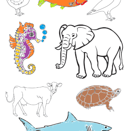
உதவி செய்வோம்
ஓர் ஊரில் இயங்கிவந்த உயிரியியல் பூங்காவைத் திடீரென சில கார