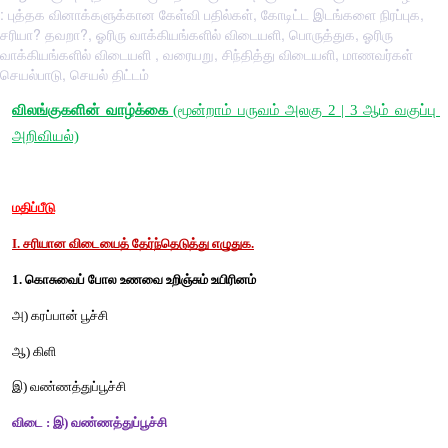
: புத்தக வினாக்களுக்கான கேள்வி பதில்கள், கோடிட்ட இடங்களை நிரப்புக,
சரியா? தவறா?, ஓரிரு வாக்கியங்களில் விடையளி, பொருத்துக, ஓரிரு
வாக்கியங்களில் விடையளி , வரையறு, சிந்தித்து விடையளி, மாணவர்கள்
செயல்பாடு, செயல் திட்டம்
விலங்குகளின் வாழ்க்கை 
(மூன்றாம் பருவம் அலகு 2 | 3 
அறிவியல்)
மதிப்பீடு
I. சரியான விடையைத் தேர்ந்தெடுத்து எழுதுக.