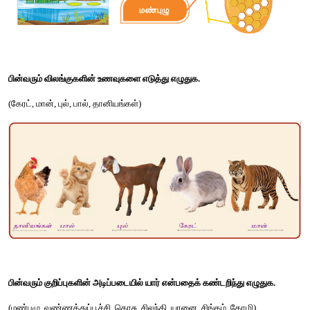
விடை : ஆக்டோபஸ்
2. பறக்க முடியாதவன். ஆனால் நன்றாக நீந்துபவன்: 
விடை : பென்குயின்
3. கடலில் வாழ்வனவற்றில் மிகப் பெரியவன்: 
விடை : திமிங்கிலம்
4. நீர்ப் பறவை: 
விடை : வாத்து
வண்ணமிடுவோம்
நீரில் வாழும் உயிரினங்களுக்கு மட்டும் வண்ணம் தீட்டுக.