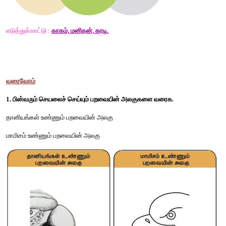
தென்னை ஓலை, கரும்பு, வாழைப்பழம், தாவர இலைகளை தும்
உதவியால் உண்பேன் 
நான் யார்? 
யானை 
மண்ணிலுள்ள கரிமக் கழிவுகள், நுண்ணுயிரிகளை உண்பேன். 
நான் யார்? 
மண்புழு
இணைப்போம்
கொடுக்கப்பட்ட விலங்குகளுக்கு அவற்றின் உணவைப் பெற வழிக
ஒவ்வொரு விலங்கிற்கும் வெவ்வேறு வண்ணத்தைப் பயன்படுத்துக.