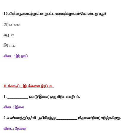
இ) புல் 
விடை : ஆ) தவளை 
8. உணவுப்பழக்கத்தின் அடிப்படையில் கரடியைப் போன்று உ
விலங்கு 
அ) ஒட்டகம் 
ஆ) மான்
இ) கோழி 
விடை : இ) கோழி