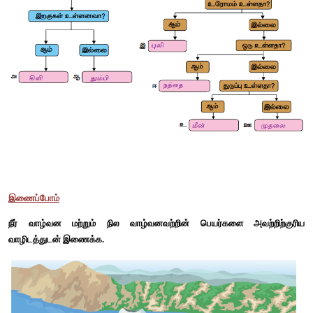
எ.கா:
 மான், பசு, ஆடு.
ஊன் உண்ணி 
இறைச்சியை உணவாக உட்கொள்ளும் விலங்குகளை ஊன் உ
அழைக்கப்படுகின்றன. 
எ.கா:
 சிங்கம், புலி, சிறுத்தை .
6. மனிதன் ஒர் அனைத்துண்ணியா? ஊன் உண்ணியா?
• மனிதன் ஓர் அனைத்துண்ணி. 
• ஏனென்றால், மனிதன் அனைத்து வகை உணவுகளையும் (தாவர
விலங்குகளையும்) உண்பதால் மனிதன் அனைத்துண்ணி என அழைக்க