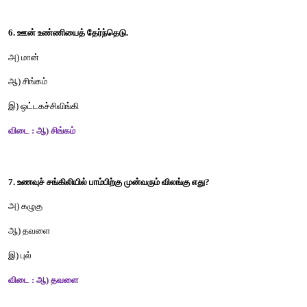
அ) கடைவாய்ப்பல் 
ஆ) தந்தம்
இ) கோரைப்பற்கள்
விடை : இ) கோரைப்பற்கள் 
5. யானை ஒரு -----------
அ) தாவர உண்ணி 
ஆ) ஊன் உண்ணி  
இ) அனைத்துண்ணி
விடை : அ) தாவர உண்ணி 