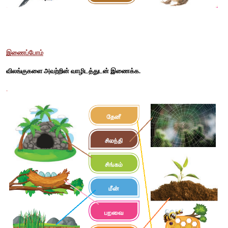
கண்டுபிடிப்போம்
அ) வாழிடத்தின் அடிப்படையில் பொருந்தாத ஒன்றை வட்டமிடுக. 
1. சிங்கம், 
 யானை, 
குரங்கு,  
(திமிங்கலம்) 
2. சுறாமீன்,  
(நாய்),
  ஜெல்லிமீன்,  நட்சத்திரமீன் 
ஆ) கொடுக்கப்பட்ட குறிப்புகளுக்கு உரிய விலங்கின் பெயரை எடுத்த
(பென்குயின், திமிங்கலம், ஆக்டோபஸ், வாத்து)
1. எட்டு கைகளைக் கொண்டவன்; கடலிலே வாழ்பவன்: 