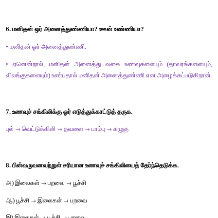
(ஒர் உயிரினம் உயிர்வாழ அடிப்படைத் தேவைகளான உணவு, நீர், இருப்
இனப்பெருக்கத்திற்கு ஏதுவான சூழல் போன்றவை அதன் வ
காணப்படுகிறது.)
2. பின்வரும் ஒவ்வொன்றிற்கும் இரண்டு எடுத்துக்காட்டுகள் தருக.
அ. நில வாழ் விலங்குகள் :
எறும்பு
 , பூனை, சிங்கம். 
ஆ. நீர் வாழ் விலங்குகள் :
மீன், நண்டு
, டால்பின்.
3. விலங்குகள் இடம்விட்டு இடம் நகர்வது ஏன்?
• விலங்குகளால் தமக்கு வேண்டிய உணவைத் தாமே தயாரிக்க மு
தமது உணவிற்காகத் தாவரங்களையோ, (அல்லது) தாவரங்களை 
விலங்குகளையோ சார்ந்து உள்ளன. 