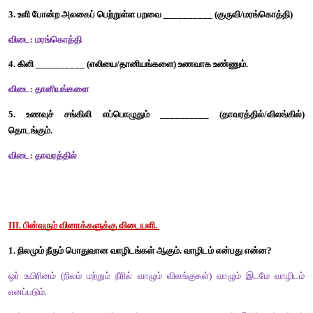
9. வாழிடத்தின் அடிப்படையில் பொருந்தாதது எது? 
அ) மான் 
ஆ) மீன்
இ) நரி 
விடை : ஆ) மீன் 
10. பின்வருவனவற்றுள் மாறுபட்ட உணவுப்பழக்கம் கொண்டது எது?
அ) யானை 
ஆ) பசு
இ) நாய் 