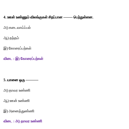
விடை : ஆ) அனைத்துண்ணி 
3. கொட்டைகளை உடைத்து விதைகளை உண்ண ஏற்ற அலகினைப்
எது? 
அ) குருவி 
ஆ) ஆந்தை
இ) மீன்கொத்தி
விடை : அ) குருவி 
4. ஊன் உண்ணும் விலங்குகள் சிறப்பான -------- பெற்றுள்ளன. 