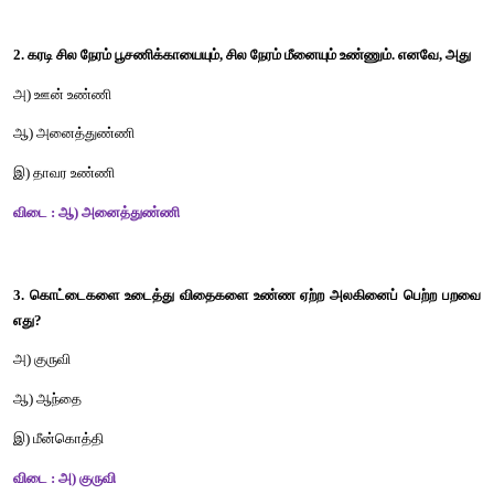
1. கொசுவைப் போல உணவை உறிஞ்சும் உயிரினம் 
அ) கரப்பான் பூச்சி 
ஆ) கிளி
இ) வண்ணத்துப்பூச்சி
விடை : இ) வண்ணத்துப்பூச்சி 
2. கரடி சில நேரம் பூசணிக்காயையும், சில நேரம் மீனையும் உண்ணும்.
அ) ஊன் உண்ணி 
ஆ) அனைத்துண்ணி 
இ) தாவர உண்ணி