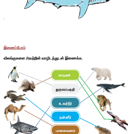
முடிவு செய்தனர். எனவே, அங்கிருந்த விலங்குகளை அவற்றின்
சேர்க்க முடிவு செய்தனர். அவர்கள் எந்த விலங்கை எந்த 
சேர்த்திருப்பர்? 
(புலி, நண்டு, வான்கோழி, ஒட்டகச்சிவிங்கி, பூனை, மீன், கரடி, கழ
காகம், வரிக்குதிரை, வாத்து, யானை, ஆமை, பன்றி, மயில், சிங்கம்)
சமவெளி
வான்கோழி, ஒட்டகச்சிவிங்கி, பூனை, கழுதை, ஒட்டகம், காகம், பன்றி
காடு 
புலி, கரடி, வரிக்குதிரை, யானை, சிங்கம். 
குளம்
நண்டு, மீன், வாத்து, ஆமை.