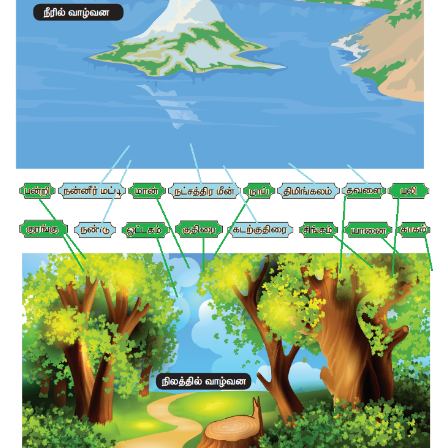
7. உணவுச் சங்கிலிக்கு ஓர் எடுத்துக்காட்டுத் தருக.
→
→
→
→
புல் 
 வெட்டுக்கிளி 
 தவளை 
 பாம்பு 
 கழுகு 
8. பின்வருவனவற்றுள் சரியான உணவுச் சங்கிலியைத் தேர்ந்தெடுக்
→
→
அ) இலைகள் 
 பறவை 
 பூச்சி 
→
→
ஆ) பூச்சி 
 இலைகள் 
 பறவை 
→
→
இ) இலைகள் 
 பூச்சி 
 பறவை
→
→
விடை: இ) இலைகள் 
 பூச்சி 
 பறவை