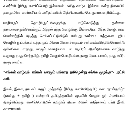
சொல்வதிலோர்
மகிமை
இல்லை;
திறமான
புலமையெனில்
வெளிநாட்டோர்;
அதை
வணக்கஞ்
செய்தல்
வேண்டும்.”
-
மகாகவி
பாரதி
இருபதாம் நூற்றாண்டின் இணையற்ற மனித கண்டுபிடிப்புதான்
தொடக்க காலத்தில் கணக்கிடும் கருவியாக தொடங்கிய கணி
வளர்ச்சி இன்று கணிப்பொறி இல்லாமல் மனித வாழ்வு இல்லை எ
தனது அசுர வளர்ச்சியால் மனிதர்களின் அத்தியாவசிய பொருளாக ம
மாறிவரும் தொழில்நுட்பங்களுக்கு ஈடுகொடுத்
தகவமைத்துக்கொள்ளும் ஆற்றல் எந்த மொழிக்கு இல்லையோ அந
வெள்ளத்தில் அடித்து செல்லப்பட்டுவிடும் என்பது உண்மை. 
தொழில் நுட்பங்கள் வந்தாலும் அவை அனைத்தையும் தன்வயப்படு
தன்னிலை மாறாது, வாழும் மொழியாக பல ஆயிரம் ஆண்டுகளா