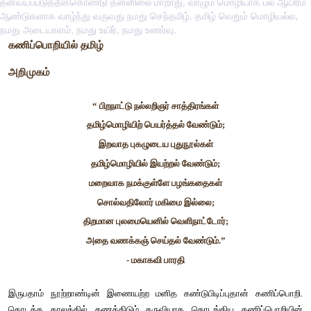
தன்வயப்படுத்திக்கொண்டு தன்னிலை மாறாது, வாழும் மொழியாக பல ஆயிரம்
ஆண்டுகளாக வாழ்ந்து வருவது நமது செந்தமிழ். தமிழ் வெறும் மொழியல்ல,
நமது அடையாளம், நமது உயிர், நமது உணர்வு.
கணிப்பொறியில் தமிழ்
அறிமுகம்
“
பிறநாட்டு
நல்லறிஞர்
சாத்திரங்கள்
தமிழ்மொழியிற்
பெயர்த்தல்
வேண்டும்;
இறவாத
புகழுடைய
புதுநூல்கள்
தமிழ்மொழியில்
இயற்றல்
வேண்டும்;
மறைவாக
நமக்குள்ளே
பழங்கதைகள்