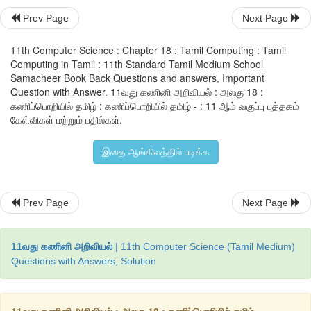
வருவது நமது செந்தமிழ். தமிழ் வெறும் மொழியல்ல, நமது அடையாளம்
Prev Page
Next Page
நமது உணர்வு. 
11th Computer Science : Chapter 18 : Tamil Computing : Tamil
Computing in Tamil : 11th Standard Tamil Medium School
“எங்கள் வாழ்வும், எங்கள் வளமும் மங்காத தமிழென்று சங்கே முழங
Samacheer Book Back Questions and answers, Important
கவி.
Question with Answer. 11வது கணினி அறிவியல் : அலகு 18 :
கணிப்பொறியில் தமிழ் : கணிப்பொறியில் தமிழ் - : 11 ஆம் வகுப்பு புத்தகம்
இயல், இசை, நாடகம் எனும் முத்தமிழ் இன்று கணினித்தமிழ் என
கேள்விகள் மற்றும் பதில்கள்.
(நான்கு + தமிழ் ) என்றாகி தமிழ்த்தாயின் முடியில் மேலும்
இதை ஆங்கிலத்தில் படிக்க
திகழ்கின்றது. கணிப்பொறியில் தமிழின் நிலை அதன் எதிர்கால
காணாலாம்.
Prev Page
Next Page
11வது கணினி அறிவியல்
| 11th Computer Science (Tamil Medium)
Questions with Answers, Solution
11வது கணினி அறிவியல் : அலகு 18 : கணிப்பொறியில் தமிழ்