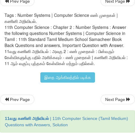
Prev Page
Next Page
அனைத்து
0
மற்றும்
1-
களை மேலிருந்து கீழாக எழுதவேண்
கொடுக்கப்பட்ட மிதப்புப் புள்ளி எண்ணுக்கு நிகரான இருநிலை 
Tags : Number Systems | Computer Science எண் முறைகள் |
கணினி அறிவியல்.
11th Computer Science : Chapter 2 : Number Systems : Answer
the following questions Number Systems | Computer Science in
Tamil : 11th Standard Tamil Medium School Samacheer Book
Back Questions and answers, Important Question with Answer.
11வது கணினி அறிவியல் : அலகு 2 : எண் முறைகள் : பின்வரும்
கேள்விகளுக்கு பதில் அளிக்கவும் - எண் முறைகள் | கணினி அறிவியல் :
11 ஆம் வகுப்பு புத்தகம் கேள்விகள் மற்றும் பதில்கள்.
இதை ஆங்கிலத்தில் படிக்க
2.
பின்வரும் பதின்ம எண்களுக்கு
1
ன் நிரப்பி மற்றும்
2
ன் நிரப்
அ
) - 98
ஆ
) -135
Prev Page
Next Page
விடை
:
11வது கணினி அறிவியல்
| 11th Computer Science (Tamil Medium)
(
அ
) - 98
Questions with Answers, Solution