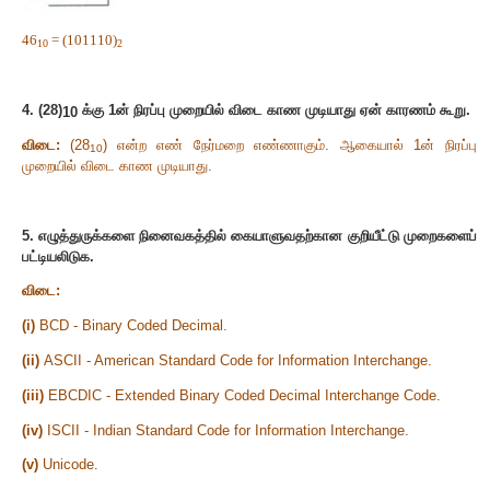
படிநிலை
3:
அனைத்து பிட்டுகளையும்
,
தலைகீழாக மாற்றவும்
என்பதை
0
எனவும்
, 0
என்பதை
1
எனவும் மாற்றுக
)
3.
(46)
க்கு நிகரான இருநிலை எண்ணாக மாற்றுக
.
10
46
= (101110)
10
2