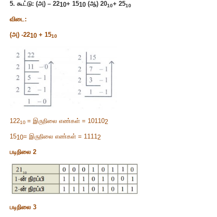
10010110
= 226
.
2
8