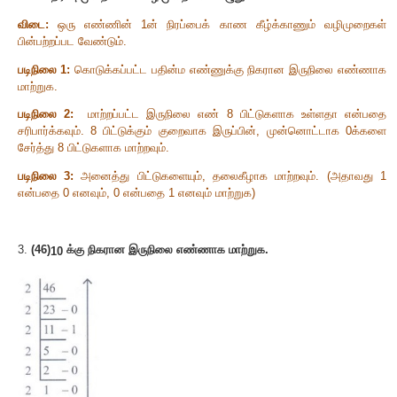
1.
தரவு என்றால் என்ன
?
விடை:
தரவு என்பதற்கான ஆங்கில வார்த்தையான
Data
என்ற
என்ற சொல்லிலிருந்து வந்தது
,
அதன் பொருள்
”
செயல்படுத்த
தகவல்
” (Raw facts)
என்பதாகும்
.
தரவு என்பது மக்கள்
,
இட
பொருட்களின் உண்மைத் தகவல்களை கொண்டது
.
2.
1
ன் நிரப்பு முறைக்கான வழிமுறைகளை எழுதுக
.
விடை:
ஒரு எண்ணின்
1
ன் நிரப்பைக் காண கீழ்க்காணும
பின்பற்றப்பட வேண்டும்
.
படிநிலை
1:
கொடுக்கப்பட்ட பதின்ம எண்ணுக்கு நிகரான இர
மாற்றுக
.
படிநிலை
2:
மாற்றப்பட்ட இருநிலை எண்
8
பிட்டுகளாக உ
சரிபார்க்கவும்
. 8
பிட்டுக்கும் குறைவாக இருப்பின்
,
முன்னொட
சேர்த்து
8
பிட்டுகளாக மாற்றவும்
.