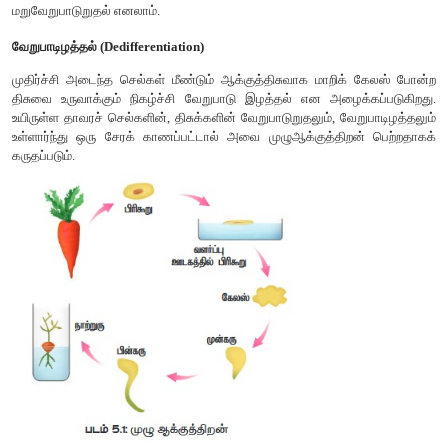
வேறுபாடுறுதல் (Differentiation)
செல்களில் உயிரி வேதியிய மற்றும் அமைப்பிய மாற்றங்கள் ஏற்படு
சிறப்பான அமைப்பு மற்றும் பணியினை மேற்கொள்ளச் செய்தல்.
மறுவேறுபாடுறுதல் (Redifferentiation)
ஏற்கனவே வேறுபாடுற்ற ஒரு செல் மேலும் வேறுபாடுற்று மற்
மாற்றமடைதல் எடுத்துக்காட்டு: ஊட்டச் சத்து ஊடகத்தில் க
செல்கூறுகள் முழுத்தாவர அமைப்பை உருவாக்கும் திறன் 
மறுவேறுபாடுறுதல் எனலாம்.
வேறுபாடிழத்தல் (Dedifferentiation)
முதிர்ச்சி அடைந்த செல்கள் மீண்டும் ஆக்குத்திசுவாக மாறிக
திசுவை உருவாக்கும் நிகழ்ச்சி வேறுபாடு இழத்தல் என அழைக
உயிருள்ள தாவரச் செல்களின், திசுக்களின் வேறுபாடுறுதலும், வே
உள்ளார்ந்து ஒரு சேரக் காணப்பட்டால் அவை முழுஆக்குத்திற
கருதப்படும்.