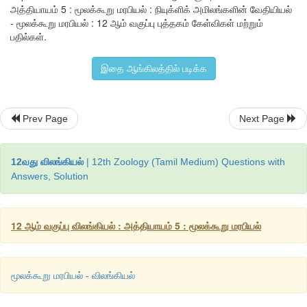
கொண்டு, 
ஜேம்ஸ் வாட்சன்
 மற்றும் 
ஃபிரான்சிஸ் கிரிக்
 ஆகிய
அத்தியாயம் 5 : மூலக்கூறு மரபியல் : நியுக்ளிக் அமிலங்களின் வேதியியல்
- மூலக்கூறு மரபியல் : 12 ஆம் வகுப்பு புத்தகம் கேள்விகள் மற்றும்
டி.என்.ஏவின் இரட்டை இழை கோட்பாட்டினை உருவாக்கின
பதில்கள்.
பாலிநியுக்ளியோடைடு கொண்ட சங்கிலிகளுக்கு இடையேயான க
முக்கியத்துவம் உடையதாகும். இது எர்வின் சார்காஃப்பின் (
Er
இதை ஆங்கிலத்தில் படிக்க
கண்டுபிடிப்புகளை அடிப்படையாகக் கொண்டதாகும். அடினைன், 
Prev Page
Next Page
≡
(G
C)
  மூன்று ஹைட்ரஜன் பிணைப்புகளாலும் பிணைக்கப்ப
உருவாக்கப்பட்டுள்ளன என்பதை அவர்நிரூபித்தார். அடினைனுக்கும்
12வது விலங்கியல்
| 12th Zoology (Tamil Medium) Questions with
மற்றும் குவானைனுக்கும் சைட்டோசினுக்கும் இடையில
Answers, Solution
நிலையானதாகவும் சமமாகவும் இருக்கின்றது. பாலிநியுக்ளியோடைடு
சிறப்புப் பண்பாக இக்கார இணை உருவாக்கம் உள்ளது. இவை ஒன
நிரப்புக் கூறுகளாக (
Complementary
) இருக்கின்றன. ஒரு இழையி
12 ஆம் வகுப்பு விலங்கியல் : அத்தியாயம் 5 : மூலக்கூறு மரபியல்
தெரிந்தால் இன்னொரு இழையின் வரிசையை கணிக்க முடியும். ட
அமைப்பு பற்றிய சிறப்புப் பண்புகள் பதினோராம் வகுப்பு பாட புத்தக
மூலக்கூறு மரபியல் - விலங்கியல்
விளக்கப்பட்டிருக்கிறது.