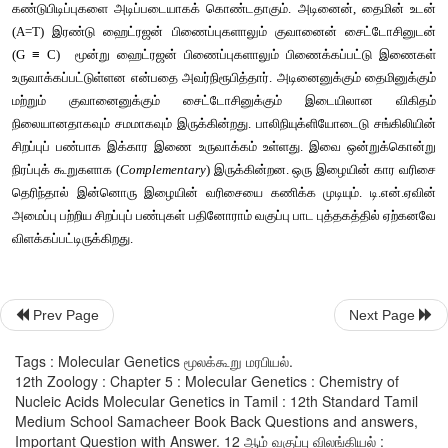
நியுக்ளியோடைடுவின் பாஸ்பேட்டுடன் எஸ்டர்பிணைப்பை ஏற்பட
அடுத்தடுத்து உள்ள நியுக்ளியோடைடுகளின் சர்க்கரைப் பகு
→
உதவும் வேதி பிணைப்பிற்கு 
பாஸ் போ-டை-எஸ்டர் பிணைப்பு
 (5' 
 3
→
இது 5' 
 3' இழையின் துருவத்துவத்தை குறிப்பிடுகின்றது.
டி.என்.ஏ மற்றும் ஆர்.என்.ஏக்களின் தெளிவான இரண்டு முனைகள் 5
எனும் குறிகளால் குறிக்கப்படுகின்றன. 5' என்பது, பாஸ்பேட்டின் செ
இணைந்துள்ள சர்க்கரையின் கார்பன் இடத்தையும் 3' என்பது, ஹை
OH) குழு இணைந்துள்ள சர்க்கரையின் கார்பன் இடத்தையும் க
ஆர்.என்.ஏவில் உள்ள ஒவ்வொரு நியுக்ளியோடைடின் ரிபோஸ் ச
இரண்டாவது இடத்தில் கூடுதலாக ஒரு OH குழு இணைந்துள்ள
Prev Page
Next Page
திசையை புரிந்து கொள்வதன் மூலம் இரட்டிப்பாதல், படியெடுத்தல்
நுட்பங்களை எளிதில் புரிந்து கொள்ளலாம்.
Tags : Molecular Genetics மூலக்கூறு மரபியல்.
12th Zoology : Chapter 5 : Molecular Genetics : Chemistry of
மௌரில் வில்கின்ஸ்
 மற்றும் 
ரோசலின்ட் ஃபிராங்ளின்
 ஆகியோர் ச
Nucleic Acids Molecular Genetics in Tamil : 12th Standard Tamil
Medium School Samacheer Book Back Questions and answers,
கதிரியக்க சிதறல் வழி பெறப்பட்ட படங்களின் ஆய்வினை அட
Important Question with Answer. 12 ஆம் வகுப்பு விலங்கியல் :