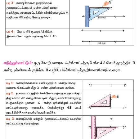
எடுத்துக்காட்டு
 7:
 AB = 6.5 
செ
.
மீ
அளவுள்ள
கோட்டுத்து
கோட்டுத்துண்டிற்கு
மேலே
 M 
என்ற
புள்ளியைக்
குறிக்க
. 
கோட்டுத்துண்டிற்கு
இணைகோடு
வரைக
.