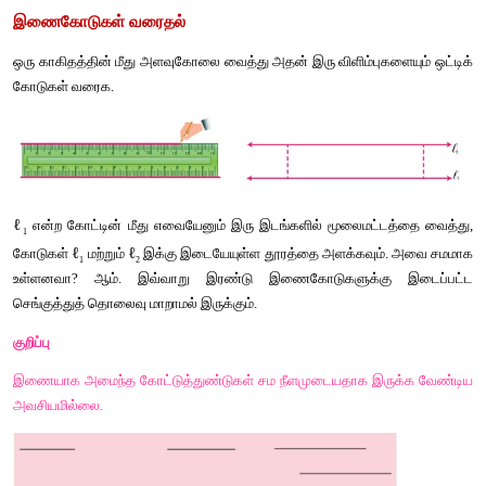
இணைகோடுகள்
வரைதல்
ஒரு
காகிதத்தின்
மீது
அளவுகோலை
வைத்து
அதன்
இரு
விளிம்பு
கோடுகள்
வரைக
.
ℓ
என்ற
கோட்டின்
மீது
எவையேனும்
இரு
இடங்களில்
மூலைமட்
1
ℓ
ℓ
கோடுகள்
மற்றும்
இக்கு
இடையேயுள்ள
தூரத்தை
அளக்கவும்
.
1
2
உள்ளனவா
? 
ஆம்
. 
இவ்வாறு
இரண்டு
இணைகோடுகளுக்க