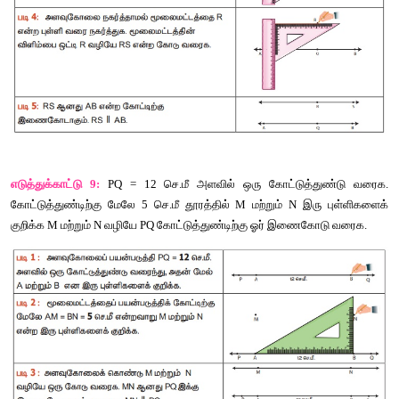
எடுத்துக்காட்டு
 8:
ஒரு
கோடு
வரைக
. 
அக்கோட்டிற்கு
மேலே
 4.8 
ச
என்ற
புள்ளியைக்
குறிக்க
. R 
வழியே
அக்கோட்டிற்கு
இணைகோடு